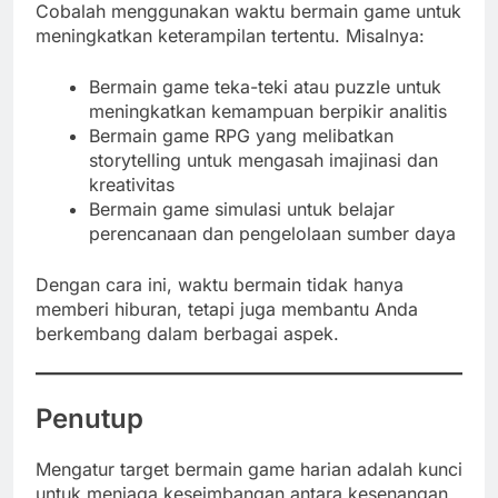
Cobalah menggunakan waktu bermain game untuk
meningkatkan keterampilan tertentu. Misalnya:
Bermain game teka-teki atau puzzle untuk
meningkatkan kemampuan berpikir analitis
Bermain game RPG yang melibatkan
storytelling untuk mengasah imajinasi dan
kreativitas
Bermain game simulasi untuk belajar
perencanaan dan pengelolaan sumber daya
Dengan cara ini, waktu bermain tidak hanya
memberi hiburan, tetapi juga membantu Anda
berkembang dalam berbagai aspek.
Penutup
Mengatur target bermain game harian adalah kunci
untuk menjaga keseimbangan antara kesenangan