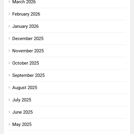
March 2026
February 2026
January 2026
December 2025
November 2025
October 2025
September 2025
August 2025
July 2025
June 2025
May 2025