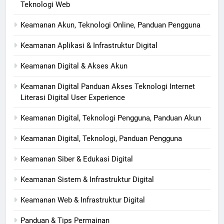
Teknologi Web
Keamanan Akun, Teknologi Online, Panduan Pengguna
Keamanan Aplikasi & Infrastruktur Digital
Keamanan Digital & Akses Akun
Keamanan Digital Panduan Akses Teknologi Internet
Literasi Digital User Experience
Keamanan Digital, Teknologi Pengguna, Panduan Akun
Keamanan Digital, Teknologi, Panduan Pengguna
Keamanan Siber & Edukasi Digital
Keamanan Sistem & Infrastruktur Digital
Keamanan Web & Infrastruktur Digital
Panduan & Tips Permainan