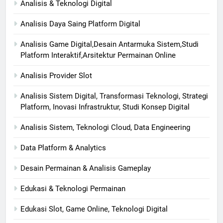
Analisis & Teknologi Digital
Analisis Daya Saing Platform Digital
Analisis Game Digital,Desain Antarmuka Sistem,Studi
Platform Interaktif,Arsitektur Permainan Online
Analisis Provider Slot
Analisis Sistem Digital, Transformasi Teknologi, Strategi
Platform, Inovasi Infrastruktur, Studi Konsep Digital
Analisis Sistem, Teknologi Cloud, Data Engineering
Data Platform & Analytics
Desain Permainan & Analisis Gameplay
Edukasi & Teknologi Permainan
Edukasi Slot, Game Online, Teknologi Digital