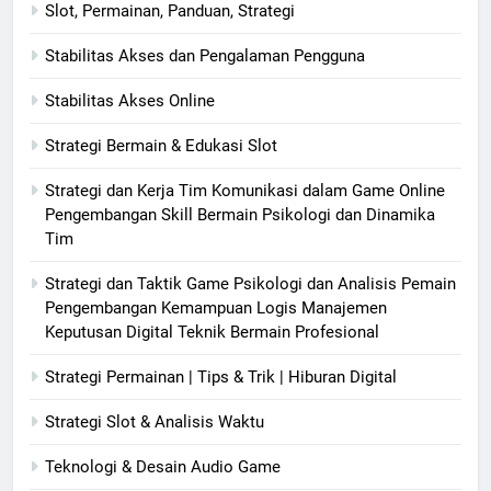
Slot, Permainan, Panduan, Strategi
Stabilitas Akses dan Pengalaman Pengguna
Stabilitas Akses Online
Strategi Bermain & Edukasi Slot
Strategi dan Kerja Tim Komunikasi dalam Game Online
Pengembangan Skill Bermain Psikologi dan Dinamika
Tim
Strategi dan Taktik Game Psikologi dan Analisis Pemain
Pengembangan Kemampuan Logis Manajemen
Keputusan Digital Teknik Bermain Profesional
Strategi Permainan | Tips & Trik | Hiburan Digital
Strategi Slot & Analisis Waktu
Teknologi & Desain Audio Game