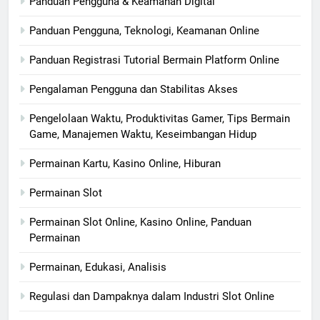
Panduan Pengguna & Keamanan Digital
Panduan Pengguna, Teknologi, Keamanan Online
Panduan Registrasi Tutorial Bermain Platform Online
Pengalaman Pengguna dan Stabilitas Akses
Pengelolaan Waktu, Produktivitas Gamer, Tips Bermain
Game, Manajemen Waktu, Keseimbangan Hidup
Permainan Kartu, Kasino Online, Hiburan
Permainan Slot
Permainan Slot Online, Kasino Online, Panduan
Permainan
Permainan, Edukasi, Analisis
Regulasi dan Dampaknya dalam Industri Slot Online