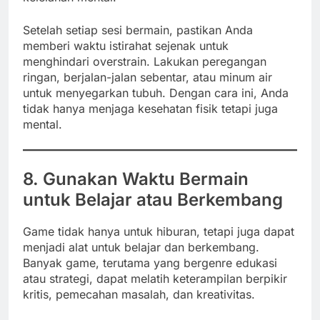
Setelah setiap sesi bermain, pastikan Anda
memberi waktu istirahat sejenak untuk
menghindari overstrain. Lakukan peregangan
ringan, berjalan-jalan sebentar, atau minum air
untuk menyegarkan tubuh. Dengan cara ini, Anda
tidak hanya menjaga kesehatan fisik tetapi juga
mental.
8. Gunakan Waktu Bermain
untuk Belajar atau Berkembang
Game tidak hanya untuk hiburan, tetapi juga dapat
menjadi alat untuk belajar dan berkembang.
Banyak game, terutama yang bergenre edukasi
atau strategi, dapat melatih keterampilan berpikir
kritis, pemecahan masalah, dan kreativitas.