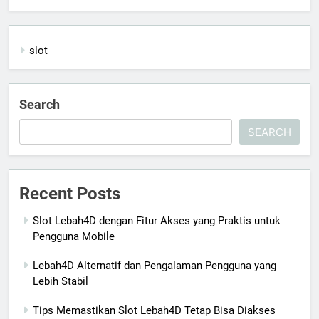
slot
Search
SEARCH
Recent Posts
Slot Lebah4D dengan Fitur Akses yang Praktis untuk
Pengguna Mobile
Lebah4D Alternatif dan Pengalaman Pengguna yang
Lebih Stabil
Tips Memastikan Slot Lebah4D Tetap Bisa Diakses