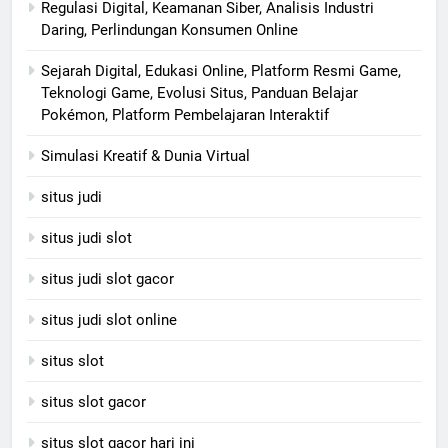
Regulasi Digital, Keamanan Siber, Analisis Industri
Daring, Perlindungan Konsumen Online
Sejarah Digital, Edukasi Online, Platform Resmi Game,
Teknologi Game, Evolusi Situs, Panduan Belajar
Pokémon, Platform Pembelajaran Interaktif
Simulasi Kreatif & Dunia Virtual
situs judi
situs judi slot
situs judi slot gacor
situs judi slot online
situs slot
situs slot gacor
situs slot gacor hari ini