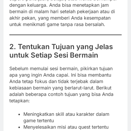
dengan keluarga. Anda bisa menetapkan jam
bermain di malam hari setelah pekerjaan atau di
akhir pekan, yang memberi Anda kesempatan
untuk menikmati game tanpa rasa bersalah.
2. Tentukan Tujuan yang Jelas
untuk Setiap Sesi Bermain
Sebelum memulai sesi bermain, pikirkan tujuan
apa yang ingin Anda capai. Ini bisa membantu
Anda tetap fokus dan tidak terjebak dalam
kebiasaan bermain yang berlarut-larut. Berikut
adalah beberapa contoh tujuan yang bisa Anda
tetapkan:
Meningkatkan skill atau karakter dalam
game tertentu
Menyelesaikan misi atau quest tertentu