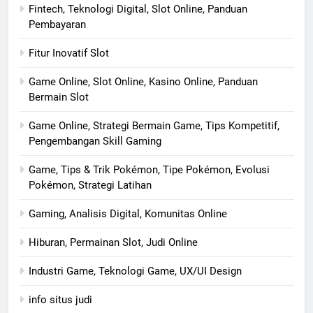
Fintech, Teknologi Digital, Slot Online, Panduan
Pembayaran
Fitur Inovatif Slot
Game Online, Slot Online, Kasino Online, Panduan
Bermain Slot
Game Online, Strategi Bermain Game, Tips Kompetitif,
Pengembangan Skill Gaming
Game, Tips & Trik Pokémon, Tipe Pokémon, Evolusi
Pokémon, Strategi Latihan
Gaming, Analisis Digital, Komunitas Online
Hiburan, Permainan Slot, Judi Online
Industri Game, Teknologi Game, UX/UI Design
info situs judi