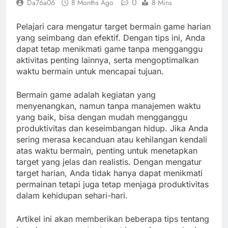
0
Da76a06
8 Months Ago
8 Mins
Pelajari cara mengatur target bermain game harian
yang seimbang dan efektif. Dengan tips ini, Anda
dapat tetap menikmati game tanpa mengganggu
aktivitas penting lainnya, serta mengoptimalkan
waktu bermain untuk mencapai tujuan.
Bermain game adalah kegiatan yang
menyenangkan, namun tanpa manajemen waktu
yang baik, bisa dengan mudah mengganggu
produktivitas dan keseimbangan hidup. Jika Anda
sering merasa kecanduan atau kehilangan kendali
atas waktu bermain, penting untuk menetapkan
target yang jelas dan realistis. Dengan mengatur
target harian, Anda tidak hanya dapat menikmati
permainan tetapi juga tetap menjaga produktivitas
dalam kehidupan sehari-hari.
Artikel ini akan memberikan beberapa tips tentang