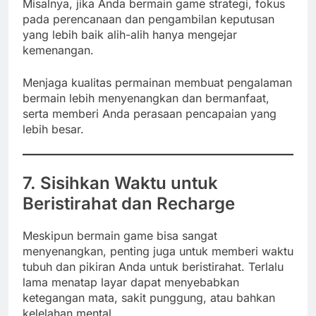
Misalnya, jika Anda bermain game strategi, fokus
pada perencanaan dan pengambilan keputusan
yang lebih baik alih-alih hanya mengejar
kemenangan.
Menjaga kualitas permainan membuat pengalaman
bermain lebih menyenangkan dan bermanfaat,
serta memberi Anda perasaan pencapaian yang
lebih besar.
7. Sisihkan Waktu untuk
Beristirahat dan Recharge
Meskipun bermain game bisa sangat
menyenangkan, penting juga untuk memberi waktu
tubuh dan pikiran Anda untuk beristirahat. Terlalu
lama menatap layar dapat menyebabkan
ketegangan mata, sakit punggung, atau bahkan
kelelahan mental.