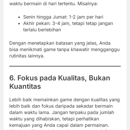
waktu bermain di hari tertentu. Misalnya:
Senin hingga Jumat: 1-2 jam per hari
Akhir pekan: 3-4 jam, tetapi tetap jangan
terlalu berlebihan
Dengan menetapkan batasan yang jelas, Anda
bisa menikmati game tanpa khawatir mengganggu
rutinitas lainnya.
6. Fokus pada Kualitas, Bukan
Kuantitas
Lebih baik memainkan game dengan kualitas yang
lebih baik dan fokus daripada sekadar bermain
dalam waktu lama. Jangan terpaku pada jumlah
waktu yang dihabiskan, tetapi perhatikan
kemajuan yang Anda capai dalam permainan.