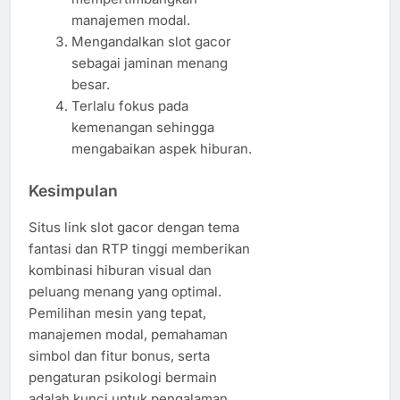
manajemen modal.
Mengandalkan slot gacor
sebagai jaminan menang
besar.
Terlalu fokus pada
kemenangan sehingga
mengabaikan aspek hiburan.
Kesimpulan
Situs link slot gacor dengan tema
fantasi dan RTP tinggi memberikan
kombinasi hiburan visual dan
peluang menang yang optimal.
Pemilihan mesin yang tepat,
manajemen modal, pemahaman
simbol dan fitur bonus, serta
pengaturan psikologi bermain
adalah kunci untuk pengalaman