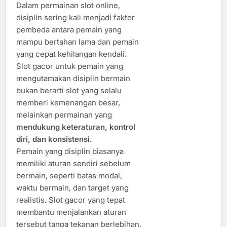
Dalam permainan slot online,
disiplin sering kali menjadi faktor
pembeda antara pemain yang
mampu bertahan lama dan pemain
yang cepat kehilangan kendali.
Slot gacor untuk pemain yang
mengutamakan disiplin bermain
bukan berarti slot yang selalu
memberi kemenangan besar,
melainkan permainan yang
mendukung keteraturan, kontrol
diri, dan konsistensi
.
Pemain yang disiplin biasanya
memiliki aturan sendiri sebelum
bermain, seperti batas modal,
waktu bermain, dan target yang
realistis. Slot gacor yang tepat
membantu menjalankan aturan
tersebut tanpa tekanan berlebihan,