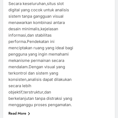
Secara keseluruhan,situs slot
digital yang cocok untuk analisis
sistem tanpa gangguan visual
menawarkan kombinasi antara
desain minimalis,kejelasan
informasi,dan stabilitas
performa.Pendekatan ini
menciptakan ruang yang ideal bagi
pengguna yang ingin memahami
mekanisme permainan secara
mendalam.Dengan visual yang
terkontrol dan sistem yang
konsisten,analisis dapat dilakukan
secara lebih
objektif,terstruktur,dan
berkelanjutan tanpa distraksi yang
mengganggu proses pengamatan.
Read More