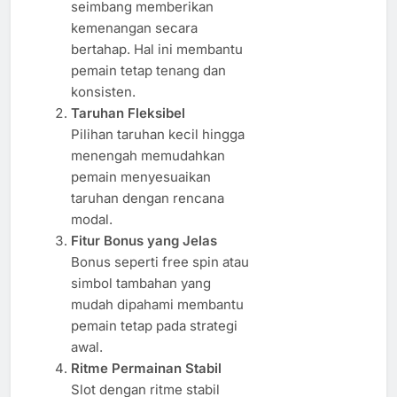
seimbang memberikan
kemenangan secara
bertahap. Hal ini membantu
pemain tetap tenang dan
konsisten.
Taruhan Fleksibel
Pilihan taruhan kecil hingga
menengah memudahkan
pemain menyesuaikan
taruhan dengan rencana
modal.
Fitur Bonus yang Jelas
Bonus seperti free spin atau
simbol tambahan yang
mudah dipahami membantu
pemain tetap pada strategi
awal.
Ritme Permainan Stabil
Slot dengan ritme stabil