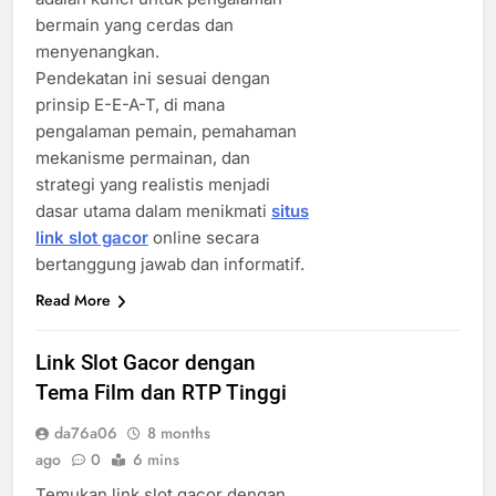
bermain yang cerdas dan
menyenangkan.
Pendekatan ini sesuai dengan
prinsip E-E-A-T, di mana
pengalaman pemain, pemahaman
mekanisme permainan, dan
strategi yang realistis menjadi
dasar utama dalam menikmati
situs
link slot gacor
online secara
bertanggung jawab dan informatif.
Read More
Link Slot Gacor dengan
Tema Film dan RTP Tinggi
da76a06
8 months
ago
0
6 mins
Temukan link slot gacor dengan