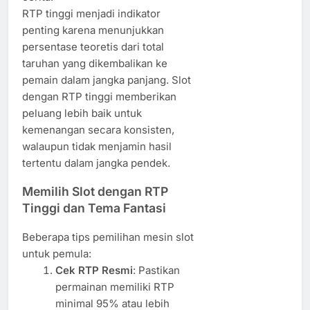
RTP tinggi menjadi indikator
penting karena menunjukkan
persentase teoretis dari total
taruhan yang dikembalikan ke
pemain dalam jangka panjang. Slot
dengan RTP tinggi memberikan
peluang lebih baik untuk
kemenangan secara konsisten,
walaupun tidak menjamin hasil
tertentu dalam jangka pendek.
Memilih Slot dengan RTP
Tinggi dan Tema Fantasi
Beberapa tips pemilihan mesin slot
untuk pemula:
Cek RTP Resmi
: Pastikan
permainan memiliki RTP
minimal 95% atau lebih