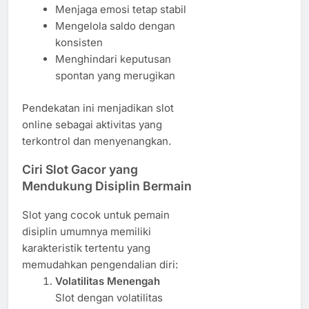
Menjaga emosi tetap stabil
Mengelola saldo dengan
konsisten
Menghindari keputusan
spontan yang merugikan
Pendekatan ini menjadikan slot
online sebagai aktivitas yang
terkontrol dan menyenangkan.
Ciri Slot Gacor yang
Mendukung Disiplin Bermain
Slot yang cocok untuk pemain
disiplin umumnya memiliki
karakteristik tertentu yang
memudahkan pengendalian diri:
Volatilitas Menengah
Slot dengan volatilitas