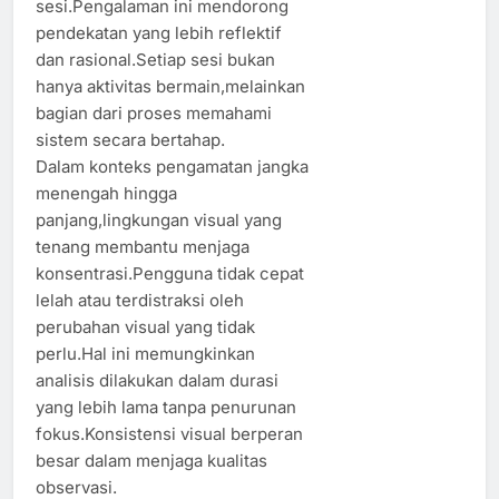
sesi.Pengalaman ini mendorong
pendekatan yang lebih reflektif
dan rasional.Setiap sesi bukan
hanya aktivitas bermain,melainkan
bagian dari proses memahami
sistem secara bertahap.
Dalam konteks pengamatan jangka
menengah hingga
panjang,lingkungan visual yang
tenang membantu menjaga
konsentrasi.Pengguna tidak cepat
lelah atau terdistraksi oleh
perubahan visual yang tidak
perlu.Hal ini memungkinkan
analisis dilakukan dalam durasi
yang lebih lama tanpa penurunan
fokus.Konsistensi visual berperan
besar dalam menjaga kualitas
observasi.