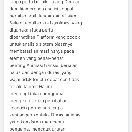
tanpa perlu berpikir ulang.Dengan
demikian,proses analisis dapat
berjalan lebih lancar dan efisien.
Selain tampilan statis,animasi yang
digunakan juga perlu
diperhatikan.Platform yang cocok
untuk analisis sistem biasanya
membatasi animasi hanya pada
elemen yang benar-benar
penting.Animasi transisi berjalan
halus dan dengan durasi yang
wajar,tidak terlalu cepat dan tidak
terlalu lambat.Hal ini
memungkinkan pengguna
mengikuti setiap perubahan
keadaan permainan tanpa
kehilangan konteks.Durasi animasi
yang konsisten membantu
pengamat mencatat urutan