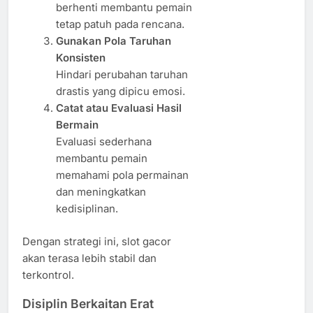
berhenti membantu pemain
tetap patuh pada rencana.
Gunakan Pola Taruhan
Konsisten
Hindari perubahan taruhan
drastis yang dipicu emosi.
Catat atau Evaluasi Hasil
Bermain
Evaluasi sederhana
membantu pemain
memahami pola permainan
dan meningkatkan
kedisiplinan.
Dengan strategi ini, slot gacor
akan terasa lebih stabil dan
terkontrol.
Disiplin Berkaitan Erat