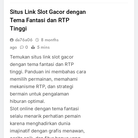
Situs Link Slot Gacor dengan
Tema Fantasi dan RTP
Tinggi
da76a06
8 months
ago
0
5 mins
Temukan situs link slot gacor
dengan tema fantasi dan RTP
tinggi. Panduan ini membahas cara
memilih permainan, memahami
mekanisme RTP, dan strategi
bermain untuk pengalaman
hiburan optimal.
Slot online dengan tema fantasi
selalu menarik perhatian pemain
karena menghadirkan dunia
imajinatif dengan grafis menawan,