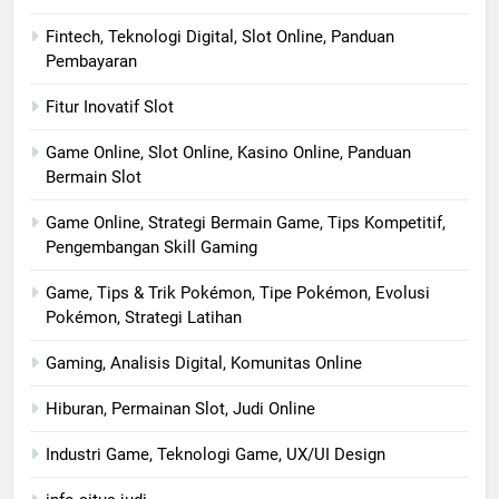
Fintech, Teknologi Digital, Slot Online, Panduan
Pembayaran
Fitur Inovatif Slot
Game Online, Slot Online, Kasino Online, Panduan
Bermain Slot
Game Online, Strategi Bermain Game, Tips Kompetitif,
Pengembangan Skill Gaming
Game, Tips & Trik Pokémon, Tipe Pokémon, Evolusi
Pokémon, Strategi Latihan
Gaming, Analisis Digital, Komunitas Online
Hiburan, Permainan Slot, Judi Online
Industri Game, Teknologi Game, UX/UI Design