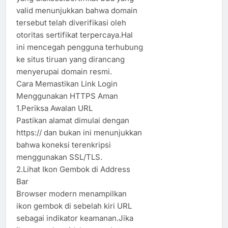
valid menunjukkan bahwa domain
tersebut telah diverifikasi oleh
otoritas sertifikat terpercaya.Hal
ini mencegah pengguna terhubung
ke situs tiruan yang dirancang
menyerupai domain resmi.
Cara Memastikan Link Login
Menggunakan HTTPS Aman
1.Periksa Awalan URL
Pastikan alamat dimulai dengan
https:// dan bukan ini menunjukkan
bahwa koneksi terenkripsi
menggunakan SSL/TLS.
2.Lihat Ikon Gembok di Address
Bar
Browser modern menampilkan
ikon gembok di sebelah kiri URL
sebagai indikator keamanan.Jika