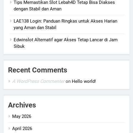
Tips Memastikan Slot Lebah4D Tetap Bisa Diakses
dengan Stabil dan Aman
LAE138 Login: Panduan Ringkas untuk Akses Harian
yang Aman dan Stabil
Edwinslot Alternatif agar Akses Tetap Lancar di Jam
Sibuk
Recent Comments
A WordPress Commenter
on
Hello world!
Archives
May 2026
April 2026