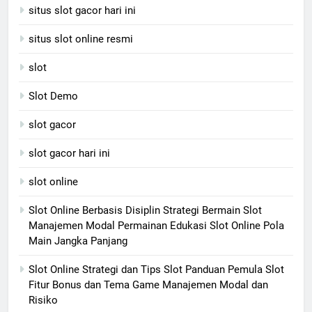
situs slot gacor hari ini
situs slot online resmi
slot
Slot Demo
slot gacor
slot gacor hari ini
slot online
Slot Online Berbasis Disiplin Strategi Bermain Slot
Manajemen Modal Permainan Edukasi Slot Online Pola
Main Jangka Panjang
Slot Online Strategi dan Tips Slot Panduan Pemula Slot
Fitur Bonus dan Tema Game Manajemen Modal dan
Risiko