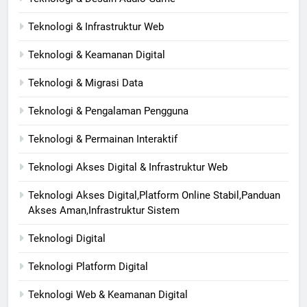
Teknologi & Infrastruktur Web
Teknologi & Keamanan Digital
Teknologi & Migrasi Data
Teknologi & Pengalaman Pengguna
Teknologi & Permainan Interaktif
Teknologi Akses Digital & Infrastruktur Web
Teknologi Akses Digital,Platform Online Stabil,Panduan
Akses Aman,Infrastruktur Sistem
Teknologi Digital
Teknologi Platform Digital
Teknologi Web & Keamanan Digital