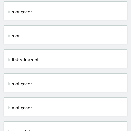
slot gacor
slot
link situs slot
slot gacor
slot gacor