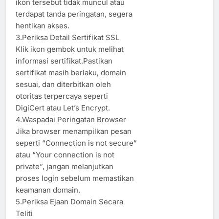
ikon tersebut tidak muncul atau
terdapat tanda peringatan, segera
hentikan akses.
3.Periksa Detail Sertifikat SSL
Klik ikon gembok untuk melihat
informasi sertifikat.Pastikan
sertifikat masih berlaku, domain
sesuai, dan diterbitkan oleh
otoritas terpercaya seperti
DigiCert atau Let’s Encrypt.
4.Waspadai Peringatan Browser
Jika browser menampilkan pesan
seperti “Connection is not secure”
atau “Your connection is not
private”, jangan melanjutkan
proses login sebelum memastikan
keamanan domain.
5.Periksa Ejaan Domain Secara
Teliti