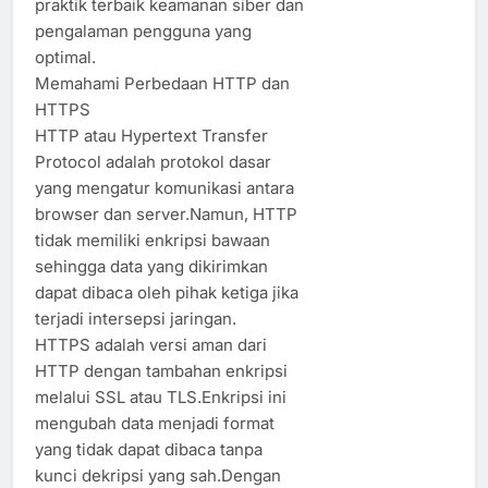
praktik terbaik keamanan siber dan
pengalaman pengguna yang
optimal.
Memahami Perbedaan HTTP dan
HTTPS
HTTP atau Hypertext Transfer
Protocol adalah protokol dasar
yang mengatur komunikasi antara
browser dan server.Namun, HTTP
tidak memiliki enkripsi bawaan
sehingga data yang dikirimkan
dapat dibaca oleh pihak ketiga jika
terjadi intersepsi jaringan.
HTTPS adalah versi aman dari
HTTP dengan tambahan enkripsi
melalui SSL atau TLS.Enkripsi ini
mengubah data menjadi format
yang tidak dapat dibaca tanpa
kunci dekripsi yang sah.Dengan