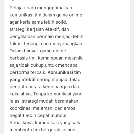
Pelajari cara mengoptimalkan
komunikasi tim dalam game online
agar kerja sama lebih solid,
strategi berjalan efektif, dan
pengalaman bermain menjadi lebih
fokus, tenang, dan menyenangkan.
Dalam banyak game online
berbasis tim, kemampuan mekanik
saja tidak cukup untuk mencapai
performa terbaik.
Komunikasi tim
yang efektif
sering menjadi faktor
penentu antara kemenangan dan
kekalahan. Tanpa komunikasi yang
jelas, strategi mudah berantakan,
koordinasi melemah, dan emosi
negatif lebih cepat muncul.
Sebaliknya, komunikasi yang baik
membantu tim bergerak selaras,