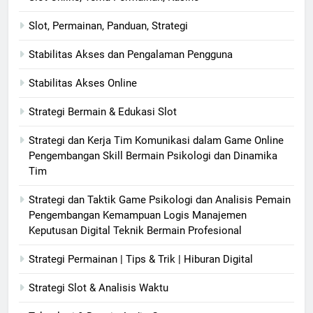
Slot, Permainan, Panduan, Strategi
Stabilitas Akses dan Pengalaman Pengguna
Stabilitas Akses Online
Strategi Bermain & Edukasi Slot
Strategi dan Kerja Tim Komunikasi dalam Game Online
Pengembangan Skill Bermain Psikologi dan Dinamika
Tim
Strategi dan Taktik Game Psikologi dan Analisis Pemain
Pengembangan Kemampuan Logis Manajemen
Keputusan Digital Teknik Bermain Profesional
Strategi Permainan | Tips & Trik | Hiburan Digital
Strategi Slot & Analisis Waktu