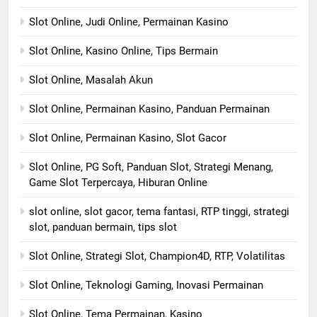
Slot Online, Judi Online, Permainan Kasino
Slot Online, Kasino Online, Tips Bermain
Slot Online, Masalah Akun
Slot Online, Permainan Kasino, Panduan Permainan
Slot Online, Permainan Kasino, Slot Gacor
Slot Online, PG Soft, Panduan Slot, Strategi Menang,
Game Slot Terpercaya, Hiburan Online
slot online, slot gacor, tema fantasi, RTP tinggi, strategi
slot, panduan bermain, tips slot
Slot Online, Strategi Slot, Champion4D, RTP, Volatilitas
Slot Online, Teknologi Gaming, Inovasi Permainan
Slot Online, Tema Permainan, Kasino