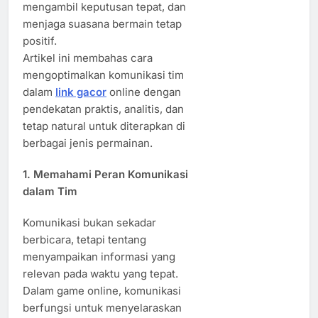
mengambil keputusan tepat, dan
menjaga suasana bermain tetap
positif.
Artikel ini membahas cara
mengoptimalkan komunikasi tim
dalam
link gacor
online dengan
pendekatan praktis, analitis, dan
tetap natural untuk diterapkan di
berbagai jenis permainan.
1. Memahami Peran Komunikasi
dalam Tim
Komunikasi bukan sekadar
berbicara, tetapi tentang
menyampaikan informasi yang
relevan pada waktu yang tepat.
Dalam game online, komunikasi
berfungsi untuk menyelaraskan