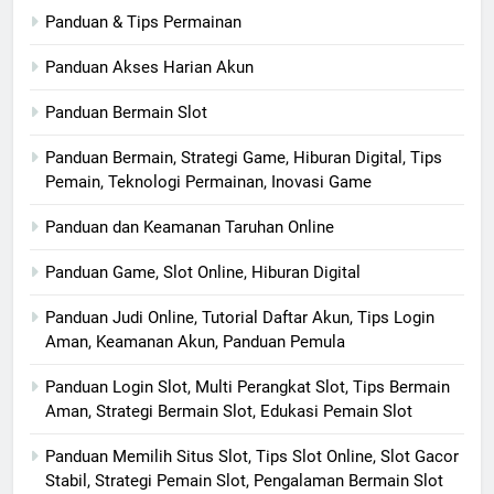
Panduan & Tips Permainan
Panduan Akses Harian Akun
Panduan Bermain Slot
Panduan Bermain, Strategi Game, Hiburan Digital, Tips
Pemain, Teknologi Permainan, Inovasi Game
Panduan dan Keamanan Taruhan Online
Panduan Game, Slot Online, Hiburan Digital
Panduan Judi Online, Tutorial Daftar Akun, Tips Login
Aman, Keamanan Akun, Panduan Pemula
Panduan Login Slot, Multi Perangkat Slot, Tips Bermain
Aman, Strategi Bermain Slot, Edukasi Pemain Slot
Panduan Memilih Situs Slot, Tips Slot Online, Slot Gacor
Stabil, Strategi Pemain Slot, Pengalaman Bermain Slot