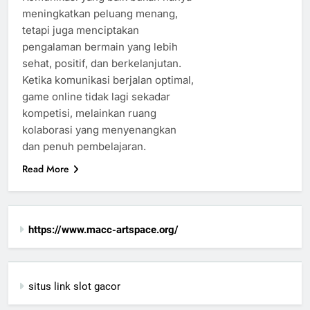
meningkatkan peluang menang,
tetapi juga menciptakan
pengalaman bermain yang lebih
sehat, positif, dan berkelanjutan.
Ketika komunikasi berjalan optimal,
game online tidak lagi sekadar
kompetisi, melainkan ruang
kolaborasi yang menyenangkan
dan penuh pembelajaran.
Read More
https://www.macc-artspace.org/
situs link slot gacor