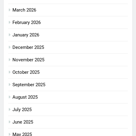
March 2026
February 2026
January 2026
December 2025
November 2025
October 2025
September 2025
August 2025
July 2025
June 2025
May 2025