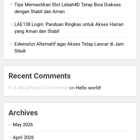
Tips Memastikan Slot Lebah4D Tetap Bisa Diakses
dengan Stabil dan Aman
LAE138 Login: Panduan Ringkas untuk Akses Harian
yang Aman dan Stabil
Edwinslot Alternatif agar Akses Tetap Lancar di Jam
Sibuk
Recent Comments
A WordPress Commenter
on
Hello world!
Archives
May 2026
April 2026