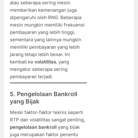
atau seberapa sering mesin
memberikan kemenangan juga
dipengaruhi oleh RNG. Beberapa
mesin mungkin memiliki frekuensi
pembayaran yang lebih tinggi,
sementara yang lainnya mungkin
memiliki pembayaran yang lebih
jarang tetapi lebih besar. Ini
kembali ke
volatilitas
, yang
mengatur seberapa sering
pembayaran terjadi.
5. Pengelolaan Bankroll
yang Bijak
Meski faktor-faktor teknis seperti
RTP dan volatilitas sangat penting,
pengelolaan bankroll
yang bijak
juga merupakan faktor penentu