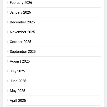
February 2026
January 2026
December 2025
November 2025
October 2025
September 2025
August 2025
July 2025
June 2025
May 2025
April 2025