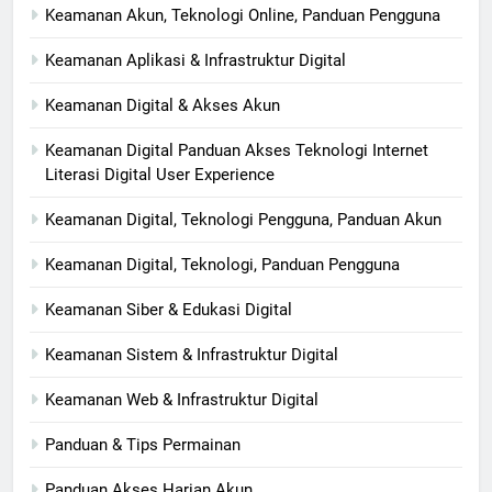
Keamanan Akun, Teknologi Online, Panduan Pengguna
Keamanan Aplikasi & Infrastruktur Digital
Keamanan Digital & Akses Akun
Keamanan Digital Panduan Akses Teknologi Internet
Literasi Digital User Experience
Keamanan Digital, Teknologi Pengguna, Panduan Akun
Keamanan Digital, Teknologi, Panduan Pengguna
Keamanan Siber & Edukasi Digital
Keamanan Sistem & Infrastruktur Digital
Keamanan Web & Infrastruktur Digital
Panduan & Tips Permainan
Panduan Akses Harian Akun