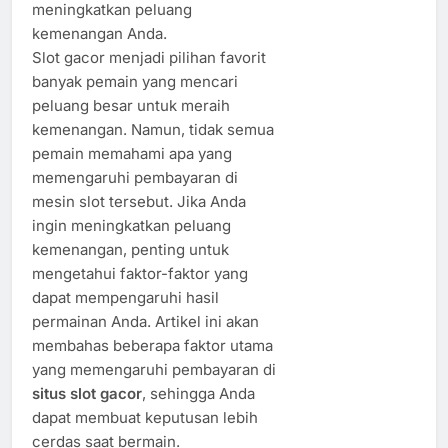
meningkatkan peluang
kemenangan Anda.
Slot gacor menjadi pilihan favorit
banyak pemain yang mencari
peluang besar untuk meraih
kemenangan. Namun, tidak semua
pemain memahami apa yang
memengaruhi pembayaran di
mesin slot tersebut. Jika Anda
ingin meningkatkan peluang
kemenangan, penting untuk
mengetahui faktor-faktor yang
dapat mempengaruhi hasil
permainan Anda. Artikel ini akan
membahas beberapa faktor utama
yang memengaruhi pembayaran di
situs slot gacor
, sehingga Anda
dapat membuat keputusan lebih
cerdas saat bermain.