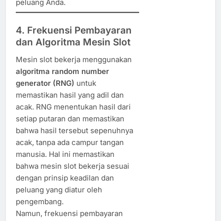
peluang Anda.
4. Frekuensi Pembayaran
dan Algoritma Mesin Slot
Mesin slot bekerja menggunakan
algoritma random number
generator (RNG)
untuk
memastikan hasil yang adil dan
acak. RNG menentukan hasil dari
setiap putaran dan memastikan
bahwa hasil tersebut sepenuhnya
acak, tanpa ada campur tangan
manusia. Hal ini memastikan
bahwa mesin slot bekerja sesuai
dengan prinsip keadilan dan
peluang yang diatur oleh
pengembang.
Namun, frekuensi pembayaran