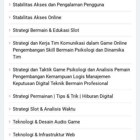
Stabilitas Akses dan Pengalaman Pengguna
Stabilitas Akses Online
Strategi Bermain & Edukasi Slot
Strategi dan Kerja Tim Komunikasi dalam Game Online
Pengembangan Skill Bermain Psikologi dan Dinamika
Tim
Strategi dan Taktik Game Psikologi dan Analisis Pemain
Pengembangan Kemampuan Logis Manajemen
Keputusan Digital Teknik Bermain Profesional
Strategi Permainan | Tips & Trik | Hiburan Digital
Strategi Slot & Analisis Waktu
Teknologi & Desain Audio Game
Teknologi & Infrastruktur Web