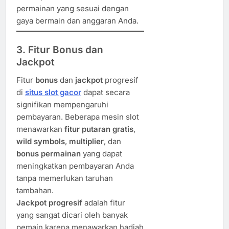
permainan yang sesuai dengan
gaya bermain dan anggaran Anda.
3. Fitur Bonus dan
Jackpot
Fitur
bonus
dan
jackpot
progresif
di
situs slot gacor
dapat secara
signifikan mempengaruhi
pembayaran. Beberapa mesin slot
menawarkan
fitur putaran gratis
,
wild symbols
,
multiplier
, dan
bonus permainan
yang dapat
meningkatkan pembayaran Anda
tanpa memerlukan taruhan
tambahan.
Jackpot progresif
adalah fitur
yang sangat dicari oleh banyak
pemain karena menawarkan hadiah