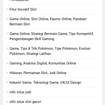
Fitur Inovatif Slot
Game Online, Slot Online, Kasino Online, Panduan
Bermain Slot
Game Online, Strategi Bermain Game, Tips Kompetitif,
Pengembangan Skill Gaming
Game, Tips & Trik Pokémon, Tipe Pokémon, Evolusi
Pokémon, Strategi Latihan
Gaming, Analisis Digital, Komunitas Online
Hiburan, Permainan Slot, Judi Online
Industri Game, Teknologi Game, UX/UI Design
info situs judi
info situs slot gacor