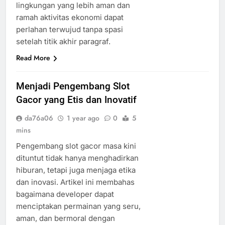
lingkungan yang lebih aman dan
ramah aktivitas ekonomi dapat
perlahan terwujud tanpa spasi
setelah titik akhir paragraf.
Read More
Menjadi Pengembang Slot
Gacor yang Etis dan Inovatif
da76a06
1 year ago
0
5
mins
Pengembang slot gacor masa kini
dituntut tidak hanya menghadirkan
hiburan, tetapi juga menjaga etika
dan inovasi. Artikel ini membahas
bagaimana developer dapat
menciptakan permainan yang seru,
aman, dan bermoral dengan