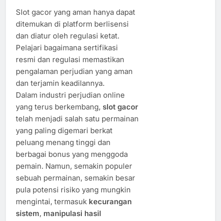
Slot gacor yang aman hanya dapat
ditemukan di platform berlisensi
dan diatur oleh regulasi ketat.
Pelajari bagaimana sertifikasi
resmi dan regulasi memastikan
pengalaman perjudian yang aman
dan terjamin keadilannya.
Dalam industri perjudian online
yang terus berkembang,
slot gacor
telah menjadi salah satu permainan
yang paling digemari berkat
peluang menang tinggi dan
berbagai bonus yang menggoda
pemain. Namun, semakin populer
sebuah permainan, semakin besar
pula potensi risiko yang mungkin
mengintai, termasuk
kecurangan
sistem
,
manipulasi hasil