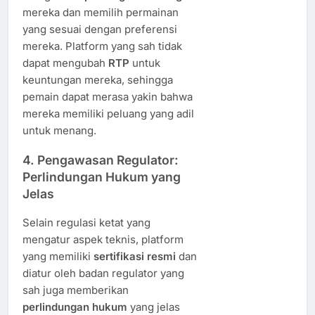
mereka dan memilih permainan
yang sesuai dengan preferensi
mereka. Platform yang sah tidak
dapat mengubah
RTP
untuk
keuntungan mereka, sehingga
pemain dapat merasa yakin bahwa
mereka memiliki peluang yang adil
untuk menang.
4. Pengawasan Regulator:
Perlindungan Hukum yang
Jelas
Selain regulasi ketat yang
mengatur aspek teknis, platform
yang memiliki
sertifikasi resmi
dan
diatur oleh badan regulator yang
sah juga memberikan
perlindungan hukum
yang jelas