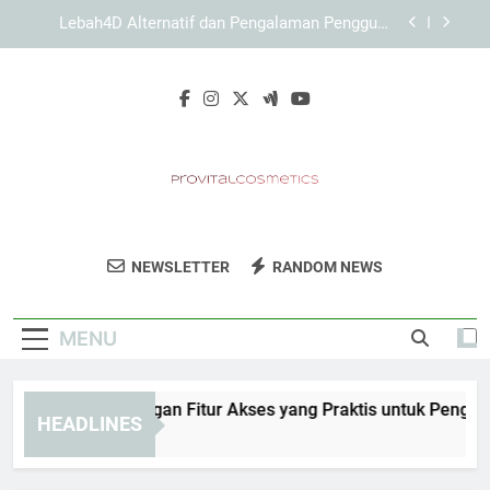
Skip
Tips Memastikan Slot Lebah4D Tetap Bisa
to
Diakses dengan Stabil dan Aman
content
LAE138 Login: Panduan Ringkas untuk Akses
Harian yang Aman dan Stabil
Slot Lebah4D dengan Fitur Akses yang Praktis
untuk Pengguna Mobile
Lebah4D Alternatif dan Pengalaman Pengguna
yang Lebih Stabil
Tips Memastikan Slot Lebah4D Tetap Bisa
Diakses dengan Stabil dan Aman
Proxy Tools Box
Amankan Privasi Online Anda Dengan Alat
LAE138 Login: Panduan Ringkas untuk Akses
NEWSLETTER
RANDOM NEWS
Harian yang Aman dan Stabil
Proxy Dari Proxy Tools Box. Solusi Anonim
Untuk Pengalaman Internet Yang Lebih
MENU
Aman.
ot Lebah4D dengan Fitur Akses yang Praktis untuk Pengguna 
HEADLINES
Months Ago