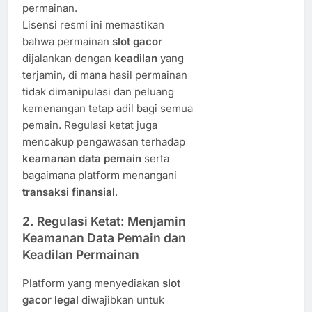
permainan.
Lisensi resmi ini memastikan
bahwa permainan
slot gacor
dijalankan dengan
keadilan
yang
terjamin, di mana hasil permainan
tidak dimanipulasi dan peluang
kemenangan tetap adil bagi semua
pemain. Regulasi ketat juga
mencakup pengawasan terhadap
keamanan data pemain
serta
bagaimana platform menangani
transaksi finansial
.
2. Regulasi Ketat: Menjamin
Keamanan Data Pemain dan
Keadilan Permainan
Platform yang menyediakan
slot
gacor legal
diwajibkan untuk