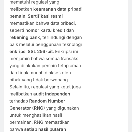
mematuhi regulasi yang
melibatkan
keamanan data pribadi
pemain
.
Sertifikasi resmi
memastikan bahwa data pribadi,
seperti
nomor kartu kredit
dan
rekening bank
, terlindungi dengan
baik melalui penggunaan teknologi
enkripsi SSL 256-bit
. Enkripsi ini
menjamin bahwa semua transaksi
yang dilakukan pemain tetap aman
dan tidak mudah diakses oleh
pihak yang tidak berwenang.
Selain itu, regulasi yang ketat juga
melibatkan
audit independen
terhadap
Random Number
Generator (RNG)
yang digunakan
untuk menghasilkan hasil
permainan. RNG memastikan
bahwa
setiap hasil putaran