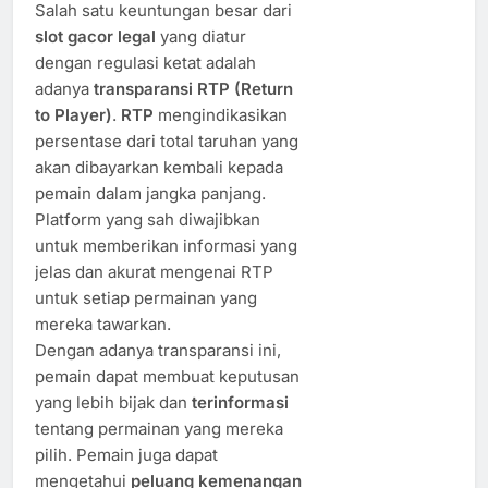
Salah satu keuntungan besar dari
slot gacor legal
yang diatur
dengan regulasi ketat adalah
adanya
transparansi RTP (Return
to Player)
.
RTP
mengindikasikan
persentase dari total taruhan yang
akan dibayarkan kembali kepada
pemain dalam jangka panjang.
Platform yang sah diwajibkan
untuk memberikan informasi yang
jelas dan akurat mengenai RTP
untuk setiap permainan yang
mereka tawarkan.
Dengan adanya transparansi ini,
pemain dapat membuat keputusan
yang lebih bijak dan
terinformasi
tentang permainan yang mereka
pilih. Pemain juga dapat
mengetahui
peluang kemenangan