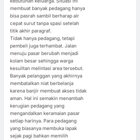
kebutuhan keluarga. Situasi ini
membuat banyak pedagang hanya
bisa pasrah sambil berharap air
cepat surut tanpa spasi setelah
titik akhir paragraf.
Tidak hanya pedagang, tetapi
pembeli juga terhambat. Jalan
menuju pasar berubah menjadi
kolam besar sehingga warga
kesulitan melintasi area tersebut.
Banyak pelanggan yang akhirnya
membatalkan niat berbelanja
karena banjir membuat akses tidak
aman. Hal ini semakin menambah
kerugian pedagang yang
mengandalkan keramaian pasar
setiap harinya. Para pedagang
yang biasanya membuka lapak
sejak pagi bahkan memilih