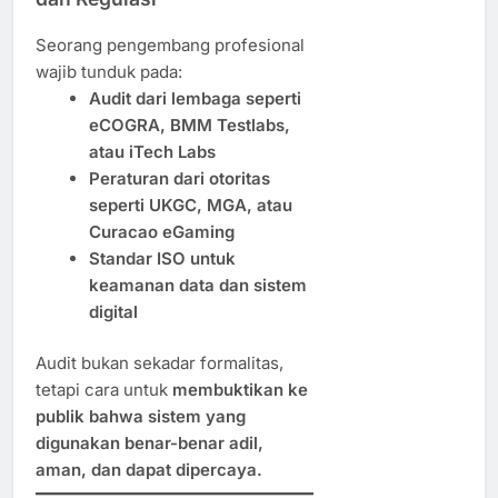
Seorang pengembang profesional
wajib tunduk pada:
Audit dari lembaga seperti
eCOGRA, BMM Testlabs,
atau iTech Labs
Peraturan dari otoritas
seperti UKGC, MGA, atau
Curacao eGaming
Standar ISO untuk
keamanan data dan sistem
digital
Audit bukan sekadar formalitas,
tetapi cara untuk
membuktikan ke
publik bahwa sistem yang
digunakan benar-benar adil,
aman, dan dapat dipercaya.