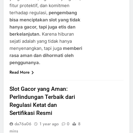
fitur protektif, dan komitmen
terhadap regulasi,
pengembang
bisa menciptakan slot yang tidak
hanya gacor, tapi juga etis dan
berkelanjutan.
Karena hiburan
sejati adalah yang tidak hanya
menyenangkan, tapi juga
memberi
rasa aman dan dihormati oleh
penggunanya.
Read More
Slot Gacor yang Aman:
Perlindungan Terbaik dari
Regulasi Ketat dan
Sertifikasi Resmi
da76a06
1 year ago
0
8
mins