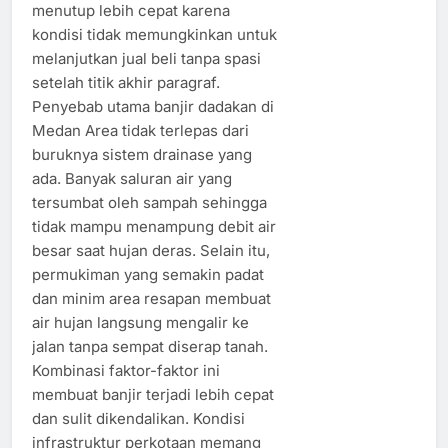
menutup lebih cepat karena
kondisi tidak memungkinkan untuk
melanjutkan jual beli tanpa spasi
setelah titik akhir paragraf.
Penyebab utama banjir dadakan di
Medan Area tidak terlepas dari
buruknya sistem drainase yang
ada. Banyak saluran air yang
tersumbat oleh sampah sehingga
tidak mampu menampung debit air
besar saat hujan deras. Selain itu,
permukiman yang semakin padat
dan minim area resapan membuat
air hujan langsung mengalir ke
jalan tanpa sempat diserap tanah.
Kombinasi faktor-faktor ini
membuat banjir terjadi lebih cepat
dan sulit dikendalikan. Kondisi
infrastruktur perkotaan memang