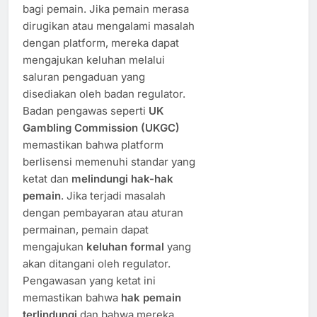
bagi pemain. Jika pemain merasa
dirugikan atau mengalami masalah
dengan platform, mereka dapat
mengajukan keluhan melalui
saluran pengaduan yang
disediakan oleh badan regulator.
Badan pengawas seperti
UK
Gambling Commission (UKGC)
memastikan bahwa platform
berlisensi memenuhi standar yang
ketat dan
melindungi hak-hak
pemain
. Jika terjadi masalah
dengan pembayaran atau aturan
permainan, pemain dapat
mengajukan
keluhan formal
yang
akan ditangani oleh regulator.
Pengawasan yang ketat ini
memastikan bahwa
hak pemain
terlindungi
dan bahwa mereka