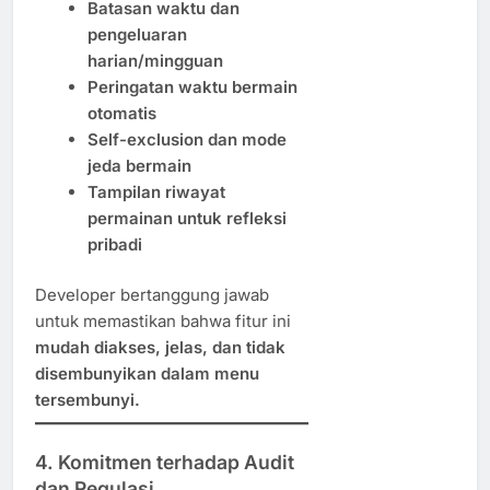
Batasan waktu dan
pengeluaran
harian/mingguan
Peringatan waktu bermain
otomatis
Self-exclusion dan mode
jeda bermain
Tampilan riwayat
permainan untuk refleksi
pribadi
Developer bertanggung jawab
untuk memastikan bahwa fitur ini
mudah diakses, jelas, dan tidak
disembunyikan dalam menu
tersembunyi.
4. Komitmen terhadap Audit
dan Regulasi