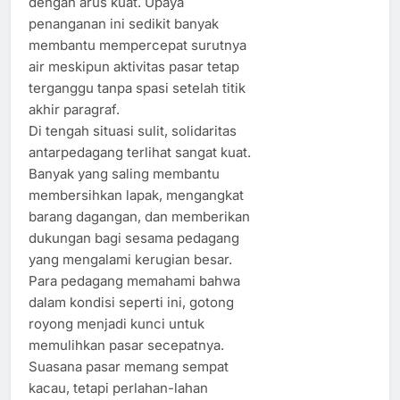
dengan arus kuat. Upaya
penanganan ini sedikit banyak
membantu mempercepat surutnya
air meskipun aktivitas pasar tetap
terganggu tanpa spasi setelah titik
akhir paragraf.
Di tengah situasi sulit, solidaritas
antarpedagang terlihat sangat kuat.
Banyak yang saling membantu
membersihkan lapak, mengangkat
barang dagangan, dan memberikan
dukungan bagi sesama pedagang
yang mengalami kerugian besar.
Para pedagang memahami bahwa
dalam kondisi seperti ini, gotong
royong menjadi kunci untuk
memulihkan pasar secepatnya.
Suasana pasar memang sempat
kacau, tetapi perlahan-lahan