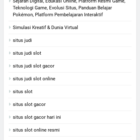
Sejarah Digital, Edukasi Online, Platform Resmi Game,
Teknologi Game, Evolusi Situs, Panduan Belajar
Pokémon, Platform Pembelajaran Interaktif
Simulasi Kreatif & Dunia Virtual
situs judi
situs judi slot
situs judi slot gacor
situs judi slot online
situs slot
situs slot gacor
situs slot gacor hari ini
situs slot online resmi