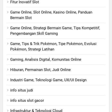
Fitur Inovatif Slot
Game Online, Slot Online, Kasino Online, Panduan
Bermain Slot
Game Online, Strategi Bermain Game, Tips Kompetitif,
Pengembangan Skill Gaming
Game, Tips & Trik Pokémon, Tipe Pokémon, Evolusi
Pokémon, Strategi Latihan
Gaming, Analisis Digital, Komunitas Online
Hiburan, Permainan Slot, Judi Online
Industri Game, Teknologi Game, UX/UI Design
info situs judi
info situs slot gacor
Infrastruktur & Teknologi Cloud