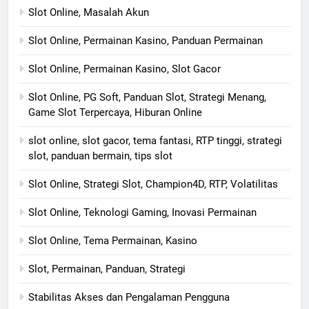
Slot Online, Masalah Akun
Slot Online, Permainan Kasino, Panduan Permainan
Slot Online, Permainan Kasino, Slot Gacor
Slot Online, PG Soft, Panduan Slot, Strategi Menang,
Game Slot Terpercaya, Hiburan Online
slot online, slot gacor, tema fantasi, RTP tinggi, strategi
slot, panduan bermain, tips slot
Slot Online, Strategi Slot, Champion4D, RTP, Volatilitas
Slot Online, Teknologi Gaming, Inovasi Permainan
Slot Online, Tema Permainan, Kasino
Slot, Permainan, Panduan, Strategi
Stabilitas Akses dan Pengalaman Pengguna