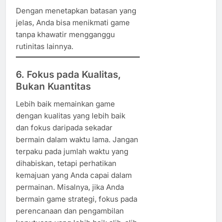
Dengan menetapkan batasan yang
jelas, Anda bisa menikmati game
tanpa khawatir mengganggu
rutinitas lainnya.
6. Fokus pada Kualitas,
Bukan Kuantitas
Lebih baik memainkan game
dengan kualitas yang lebih baik
dan fokus daripada sekadar
bermain dalam waktu lama. Jangan
terpaku pada jumlah waktu yang
dihabiskan, tetapi perhatikan
kemajuan yang Anda capai dalam
permainan. Misalnya, jika Anda
bermain game strategi, fokus pada
perencanaan dan pengambilan