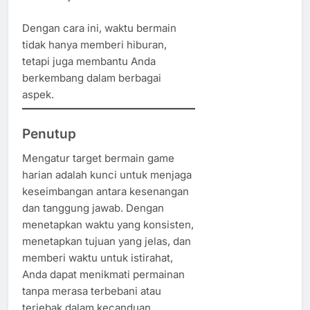
Dengan cara ini, waktu bermain
tidak hanya memberi hiburan,
tetapi juga membantu Anda
berkembang dalam berbagai
aspek.
Penutup
Mengatur target bermain game
harian adalah kunci untuk menjaga
keseimbangan antara kesenangan
dan tanggung jawab. Dengan
menetapkan waktu yang konsisten,
menetapkan tujuan yang jelas, dan
memberi waktu untuk istirahat,
Anda dapat menikmati permainan
tanpa merasa terbebani atau
terjebak dalam kecanduan.