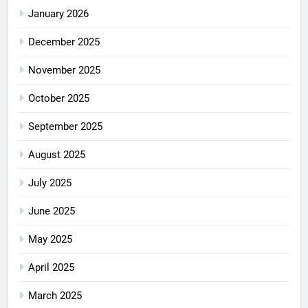
January 2026
December 2025
November 2025
October 2025
September 2025
August 2025
July 2025
June 2025
May 2025
April 2025
March 2025