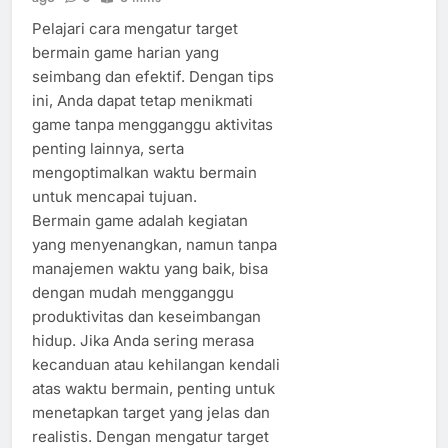
Pelajari cara mengatur target
bermain game harian yang
seimbang dan efektif. Dengan tips
ini, Anda dapat tetap menikmati
game tanpa mengganggu aktivitas
penting lainnya, serta
mengoptimalkan waktu bermain
untuk mencapai tujuan.
Bermain game adalah kegiatan
yang menyenangkan, namun tanpa
manajemen waktu yang baik, bisa
dengan mudah mengganggu
produktivitas dan keseimbangan
hidup. Jika Anda sering merasa
kecanduan atau kehilangan kendali
atas waktu bermain, penting untuk
menetapkan target yang jelas dan
realistis. Dengan mengatur target