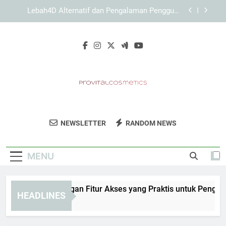
Skip
Tips Memastikan Slot Lebah4D Tetap Bisa
to
Diakses dengan Stabil dan Aman
content
LAE138 Login: Panduan Ringkas untuk Akses
Harian yang Aman dan Stabil
Slot Lebah4D dengan Fitur Akses yang Praktis
untuk Pengguna Mobile
Lebah4D Alternatif dan Pengalaman Pengguna
yang Lebih Stabil
Tips Memastikan Slot Lebah4D Tetap Bisa
Diakses dengan Stabil dan Aman
Proxy Tools Box
Amankan Privasi Online Anda Dengan Alat
LAE138 Login: Panduan Ringkas untuk Akses
NEWSLETTER
RANDOM NEWS
Harian yang Aman dan Stabil
Proxy Dari Proxy Tools Box. Solusi Anonim
Untuk Pengalaman Internet Yang Lebih
MENU
Aman.
ot Lebah4D dengan Fitur Akses yang Praktis untuk Pengguna 
HEADLINES
Months Ago