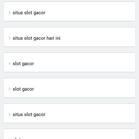
situs slot gacor
situs slot gacor hari ini
slot gacor
slot gacor
situs slot gacor