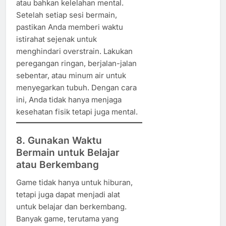
atau bahkan kelelahan mental.
Setelah setiap sesi bermain,
pastikan Anda memberi waktu
istirahat sejenak untuk
menghindari overstrain. Lakukan
peregangan ringan, berjalan-jalan
sebentar, atau minum air untuk
menyegarkan tubuh. Dengan cara
ini, Anda tidak hanya menjaga
kesehatan fisik tetapi juga mental.
8. Gunakan Waktu
Bermain untuk Belajar
atau Berkembang
Game tidak hanya untuk hiburan,
tetapi juga dapat menjadi alat
untuk belajar dan berkembang.
Banyak game, terutama yang