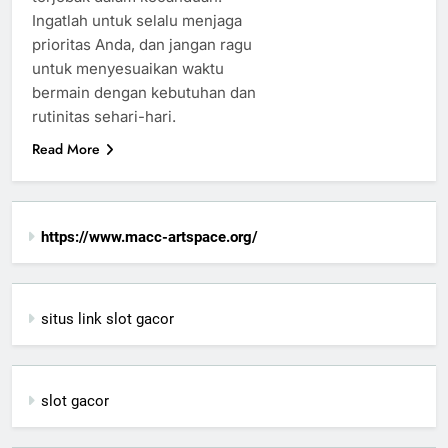
Ingatlah untuk selalu menjaga
prioritas Anda, dan jangan ragu
untuk menyesuaikan waktu
bermain dengan kebutuhan dan
rutinitas sehari-hari.
Read More
https://www.macc-artspace.org/
situs link slot gacor
slot gacor