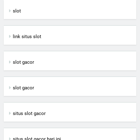
slot
link situs slot
slot gacor
slot gacor
situs slot gacor
situs slot gacor hari ini