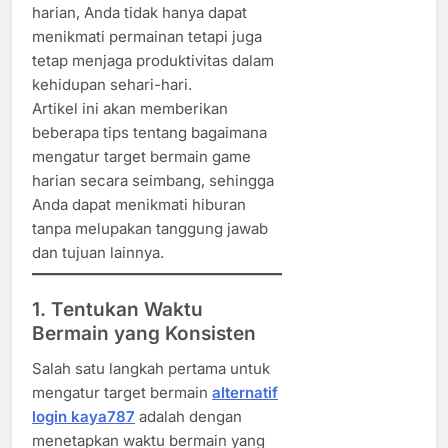
harian, Anda tidak hanya dapat
menikmati permainan tetapi juga
tetap menjaga produktivitas dalam
kehidupan sehari-hari.
Artikel ini akan memberikan
beberapa tips tentang bagaimana
mengatur target bermain game
harian secara seimbang, sehingga
Anda dapat menikmati hiburan
tanpa melupakan tanggung jawab
dan tujuan lainnya.
1. Tentukan Waktu
Bermain yang Konsisten
Salah satu langkah pertama untuk
mengatur target bermain
alternatif
login kaya787
adalah dengan
menetapkan waktu bermain yang