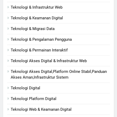
Teknologi & Infrastruktur Web
Teknologi & Keamanan Digital
Teknologi & Migrasi Data
Teknologi & Pengalaman Pengguna
Teknologi & Permainan Interaktif
Teknologi Akses Digital & Infrastruktur Web
Teknologi Akses Digital,Platform Online Stabil,Panduan
Akses Aman,Infrastruktur Sistem
Teknologi Digital
Teknologi Platform Digital
Teknologi Web & Keamanan Digital