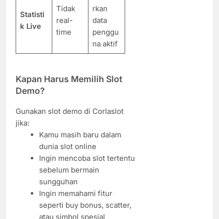
Tidak
rkan
Statisti
real-
data
k Live
time
penggu
na aktif
Kapan Harus Memilih Slot
Demo?
Gunakan slot demo di Corlaslot
jika:
Kamu masih baru dalam
dunia slot online
Ingin mencoba slot tertentu
sebelum bermain
sungguhan
Ingin memahami fitur
seperti buy bonus, scatter,
atau simbol spesial