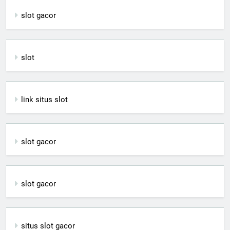
slot gacor
slot
link situs slot
slot gacor
slot gacor
situs slot gacor