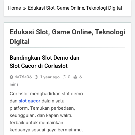
Home
Edukasi Slot, Game Online, Teknologi Digital
Edukasi Slot, Game Online, Teknologi
Digital
Bandingkan Slot Demo dan
Slot Gacor di Corlaslot
da76a06
1 year ago
0
6
mins
Corlaslot menghadirkan slot demo
dan
slot gacor
dalam satu
platform. Temukan perbedaan,
keunggulan, dan kapan waktu
terbaik untuk memainkan
keduanya sesuai gaya bermainmu.