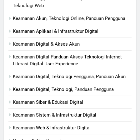
Teknologi Web
Keamanan Akun, Teknologi Online, Panduan Pengguna
Keamanan Aplikasi & Infrastruktur Digital
Keamanan Digital & Akses Akun
Keamanan Digital Panduan Akses Teknologi Internet
Literasi Digital User Experience
Keamanan Digital, Teknologi Pengguna, Panduan Akun
Keamanan Digital, Teknologi, Panduan Pengguna
Keamanan Siber & Edukasi Digital
Keamanan Sistem & Infrastruktur Digital
Keamanan Web & Infrastruktur Digital