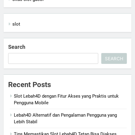
slot
Search
SEARCH
Recent Posts
Slot Lebah4D dengan Fitur Akses yang Praktis untuk
Pengguna Mobile
Lebah4D Alternatif dan Pengalaman Pengguna yang
Lebih Stabil
Tips Memastikan Slot Lebah4D Tetap Bisa Diakses