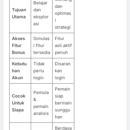
Belajar
dan
Tujuan
dan
optimas
Utama
eksplor
i
asi
strategi
Akses
Simulas
Fitur
Fitur
i fitur
asli aktif
Bonus
tersedia
penuh
Kebutu
Tidak
Disaran
han
perlu
kan
Akun
login
login
Pemain
Pemula
Cocok
siap
&
Untuk
bermain
pemain
Siapa
sunggu
analisis
han
Berdasa