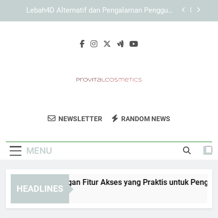
Skip
Tips Memastikan Slot Lebah4D Tetap Bisa
to
Diakses dengan Stabil dan Aman
content
LAE138 Login: Panduan Ringkas untuk Akses
Harian yang Aman dan Stabil
Slot Lebah4D dengan Fitur Akses yang Praktis
untuk Pengguna Mobile
Lebah4D Alternatif dan Pengalaman Pengguna
yang Lebih Stabil
Tips Memastikan Slot Lebah4D Tetap Bisa
Diakses dengan Stabil dan Aman
Proxy Tools Box
Amankan Privasi Online Anda Dengan Alat
LAE138 Login: Panduan Ringkas untuk Akses
NEWSLETTER
RANDOM NEWS
Harian yang Aman dan Stabil
Proxy Dari Proxy Tools Box. Solusi Anonim
Untuk Pengalaman Internet Yang Lebih
MENU
Aman.
ot Lebah4D dengan Fitur Akses yang Praktis untuk Pengguna 
HEADLINES
Months Ago