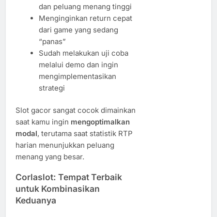
dan peluang menang tinggi
Menginginkan return cepat
dari game yang sedang
“panas”
Sudah melakukan uji coba
melalui demo dan ingin
mengimplementasikan
strategi
Slot gacor sangat cocok dimainkan
saat kamu ingin
mengoptimalkan
modal
, terutama saat statistik RTP
harian menunjukkan peluang
menang yang besar.
Corlaslot: Tempat Terbaik
untuk Kombinasikan
Keduanya