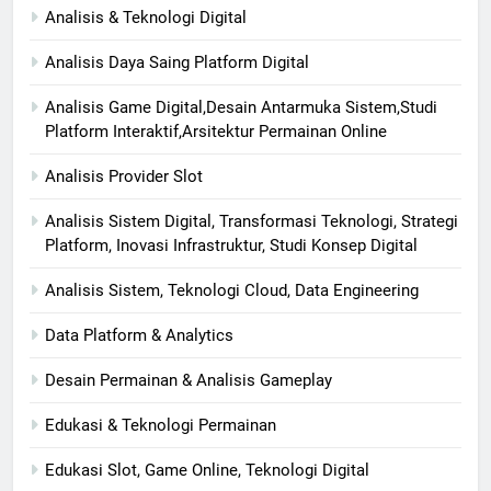
Analisis & Teknologi Digital
Analisis Daya Saing Platform Digital
Analisis Game Digital,Desain Antarmuka Sistem,Studi
Platform Interaktif,Arsitektur Permainan Online
Analisis Provider Slot
Analisis Sistem Digital, Transformasi Teknologi, Strategi
Platform, Inovasi Infrastruktur, Studi Konsep Digital
Analisis Sistem, Teknologi Cloud, Data Engineering
Data Platform & Analytics
Desain Permainan & Analisis Gameplay
Edukasi & Teknologi Permainan
Edukasi Slot, Game Online, Teknologi Digital