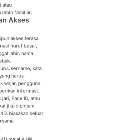
t atau
ebih familiar.
an Akses
ipun akses terasa
nasi huruf besar,
gal lahir, nama
ebak.
pun.Username, kata
 yang harus
ak wajar, pengguna
berikan informasi.
 jari, Face ID, atau
t jika dipinjam
4D, biasakan keluar
ersama.
e
4D melalui HP