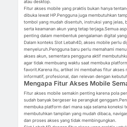
atau desktop.
Fitur akses mobile yang praktis bukan hanya tenta
dibuka lewat HP.Pengguna juga membutuhkan tampi
tombol yang mudah disentuh, instruksi yang jelas, 
serta keamanan akun yang tetap terjaga.Semua asp
penting dalam membentuk pengalaman digital yan
Dalam konteks Slot Lebah4D, akses mobile perlu d
menyeluruh.Pengguna baru perlu memahami menu 
akses akun, sementara pengguna aktif membutuhkan
agar tidak membuang waktu saat membuka platform
favorit.Karena itu, artikel ini membahas fitur akses
informatif, profesional, dan relevan dengan kebut
Mengapa Fitur Akses Mobile Sema
Fitur akses mobile semakin penting karena pola pe
sudah banyak bergeser ke perangkat genggam.Pen
membuka platform dari mana saja selama koneksi 
membutuhkan tampilan yang mudah dibaca, navigasi
dan proses akses yang tidak membingungkan.