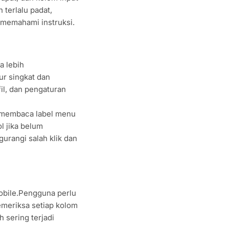
 terlalu padat,
 memahami instruksi.
 lebih
ur singkat dan
fil, dan pengaturan
 membaca label menu
l jika belum
rangi salah klik dan
obile.Pengguna perlu
meriksa setiap kolom
 sering terjadi