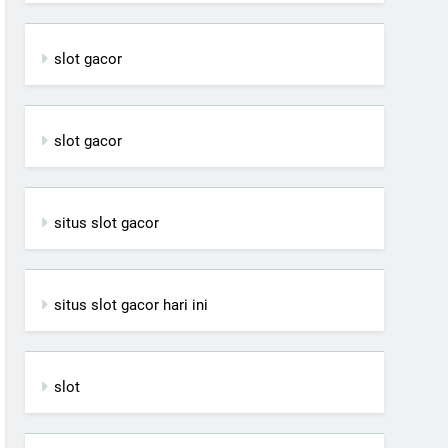
slot gacor
slot gacor
situs slot gacor
situs slot gacor hari ini
slot