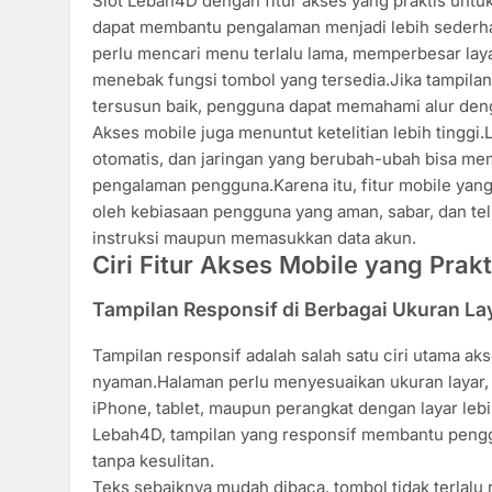
Slot Lebah4D dengan fitur akses yang praktis unt
dapat membantu pengalaman menjadi lebih sederh
perlu mencari menu terlalu lama, memperbesar layar
menebak fungsi tombol yang tersedia.Jika tampilan
tersusun baik, pengguna dapat memahami alur deng
Akses mobile juga menuntut ketelitian lebih tinggi.
otomatis, dan jaringan yang berubah-ubah bisa m
pengalaman pengguna.Karena itu, fitur mobile yang
oleh kebiasaan pengguna yang aman, sabar, dan tel
instruksi maupun memasukkan data akun.
Ciri Fitur Akses Mobile yang Prakt
Tampilan Responsif di Berbagai Ukuran La
Tampilan responsif adalah salah satu ciri utama ak
nyaman.Halaman perlu menyesuaikan ukuran layar, 
iPhone, tablet, maupun perangkat dengan layar lebi
Lebah4D, tampilan yang responsif membantu pe
tanpa kesulitan.
Teks sebaiknya mudah dibaca, tombol tidak terlalu 