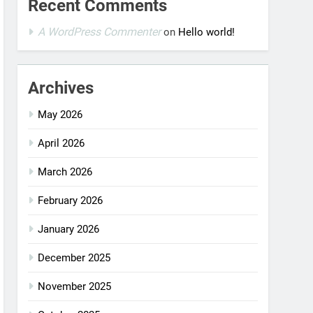
Recent Comments
A WordPress Commenter
on
Hello world!
Archives
May 2026
April 2026
March 2026
February 2026
January 2026
December 2025
November 2025