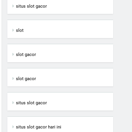
situs slot gacor
slot
slot gacor
slot gacor
situs slot gacor
situs slot gacor hari ini