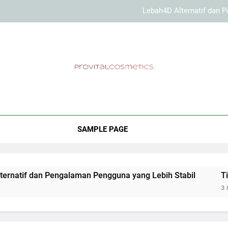
Lebah4D Alternatif dan 
Tips Memastikan Slot Lebah4D Tetap
LAE138 Login: Panduan Ringkas unt
Slot Lebah4D dengan Fitur Aks
xy Tools Box
Lebah4D Alternatif dan 
rivasi Online Anda Dengan Alat Proxy Dari Proxy Tools Box. S
Tips Memastikan Slot Lebah4D Tetap
SAMPLE PAGE
LAE138 Login: Panduan Ringkas unt
 Pengalaman Pengguna yang Lebih Stabil
Tips Memastik
3 Months Ago