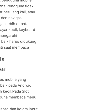
uk pengguna mobile
ana.Pengguna tidak
 berulang kali, atau
 dan navigasi
an lebih cepat.
Layar kecil, keyboard
emengaruhi
 baik harus didukung
iti saat membaca
is
yar
ses mobile yang
baik pada Android,
h kecil.Pada Slot
ngguna membaca menu
rapat, dan kolom input