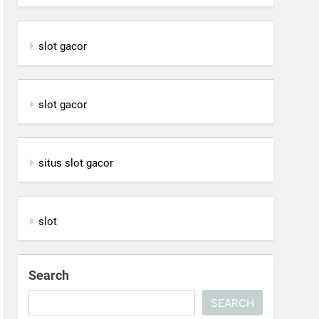
slot gacor
slot gacor
situs slot gacor
slot
Search
SEARCH