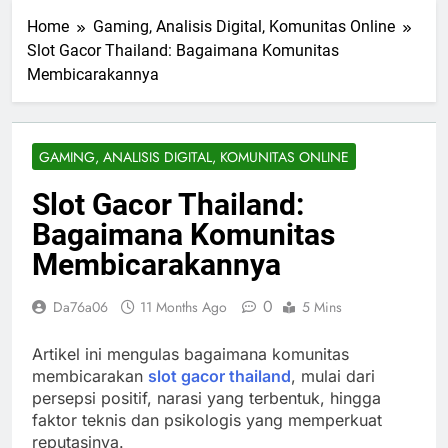
Home
Gaming, Analisis Digital, Komunitas Online
Slot Gacor Thailand: Bagaimana Komunitas
Membicarakannya
GAMING, ANALISIS DIGITAL, KOMUNITAS ONLINE
Slot Gacor Thailand:
Bagaimana Komunitas
Membicarakannya
0
Da76a06
11 Months Ago
5 Mins
Artikel ini mengulas bagaimana komunitas
membicarakan
slot gacor thailand
, mulai dari
persepsi positif, narasi yang terbentuk, hingga
faktor teknis dan psikologis yang memperkuat
reputasinya.