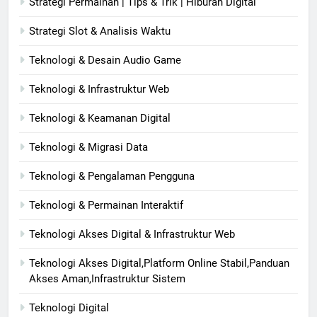
Strategi Permainan | Tips & Trik | Hiburan Digital
Strategi Slot & Analisis Waktu
Teknologi & Desain Audio Game
Teknologi & Infrastruktur Web
Teknologi & Keamanan Digital
Teknologi & Migrasi Data
Teknologi & Pengalaman Pengguna
Teknologi & Permainan Interaktif
Teknologi Akses Digital & Infrastruktur Web
Teknologi Akses Digital,Platform Online Stabil,Panduan
Akses Aman,Infrastruktur Sistem
Teknologi Digital