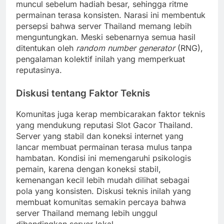
muncul sebelum hadiah besar, sehingga ritme
permainan terasa konsisten. Narasi ini membentuk
persepsi bahwa server Thailand memang lebih
menguntungkan. Meski sebenarnya semua hasil
ditentukan oleh
random number generator
(RNG),
pengalaman kolektif inilah yang memperkuat
reputasinya.
Diskusi tentang Faktor Teknis
Komunitas juga kerap membicarakan faktor teknis
yang mendukung reputasi Slot Gacor Thailand.
Server yang stabil dan koneksi internet yang
lancar membuat permainan terasa mulus tanpa
hambatan. Kondisi ini memengaruhi psikologis
pemain, karena dengan koneksi stabil,
kemenangan kecil lebih mudah dilihat sebagai
pola yang konsisten. Diskusi teknis inilah yang
membuat komunitas semakin percaya bahwa
server Thailand memang lebih unggul
dibandingkan server lokal.