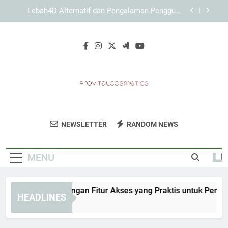
Skip
Tips Memastikan Slot Lebah4D Tetap Bisa
to
Diakses dengan Stabil dan Aman
content
LAE138 Login: Panduan Ringkas untuk Akses
Harian yang Aman dan Stabil
Slot Lebah4D dengan Fitur Akses yang Praktis
untuk Pengguna Mobile
Lebah4D Alternatif dan Pengalaman Pengguna
yang Lebih Stabil
Tips Memastikan Slot Lebah4D Tetap Bisa
Proxy Tools Box
Diakses dengan Stabil dan Aman
Amankan Privasi Online Anda Dengan Alat
NEWSLETTER
RANDOM NEWS
LAE138 Login: Panduan Ringkas untuk Akses
Proxy Dari Proxy Tools Box. Solusi Anonim
Harian yang Aman dan Stabil
Untuk Pengalaman Internet Yang Lebih
MENU
Aman.
Slot Lebah4D dengan Fitur Akses yang Praktis untuk Pengguna
HEADLINES
3 Months Ago