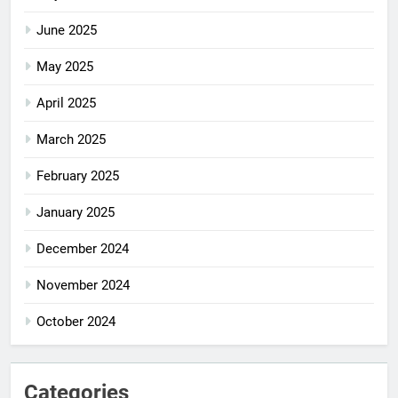
June 2025
May 2025
April 2025
March 2025
February 2025
January 2025
December 2024
November 2024
October 2024
Categories