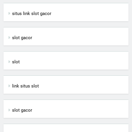
situs link slot gacor
slot gacor
slot
link situs slot
slot gacor