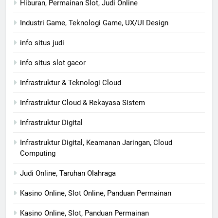
Hiburan, Permainan Slot, Judi Online
Industri Game, Teknologi Game, UX/UI Design
info situs judi
info situs slot gacor
Infrastruktur & Teknologi Cloud
Infrastruktur Cloud & Rekayasa Sistem
Infrastruktur Digital
Infrastruktur Digital, Keamanan Jaringan, Cloud
Computing
Judi Online, Taruhan Olahraga
Kasino Online, Slot Online, Panduan Permainan
Kasino Online, Slot, Panduan Permainan