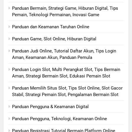
Panduan Bermain, Strategi Game, Hiburan Digital, Tips
Pemain, Teknologi Permainan, Inovasi Game
Panduan dan Keamanan Taruhan Online
Panduan Game, Slot Online, Hiburan Digital
Panduan Judi Online, Tutorial Daftar Akun, Tips Login
Aman, Keamanan Akun, Panduan Pemula
Panduan Login Slot, Multi Perangkat Slot, Tips Bermain
Aman, Strategi Bermain Slot, Edukasi Pemain Slot
Panduan Memilih Situs Slot, Tips Slot Online, Slot Gacor
Stabil, Strategi Pemain Slot, Pengalaman Bermain Slot
Panduan Pengguna & Keamanan Digital
Panduan Pengguna, Teknologi, Keamanan Online
Panduan Registrasi Tutorial Bermain Platform Online