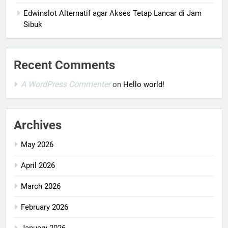
Edwinslot Alternatif agar Akses Tetap Lancar di Jam
Sibuk
Recent Comments
A WordPress Commenter
on
Hello world!
Archives
May 2026
April 2026
March 2026
February 2026