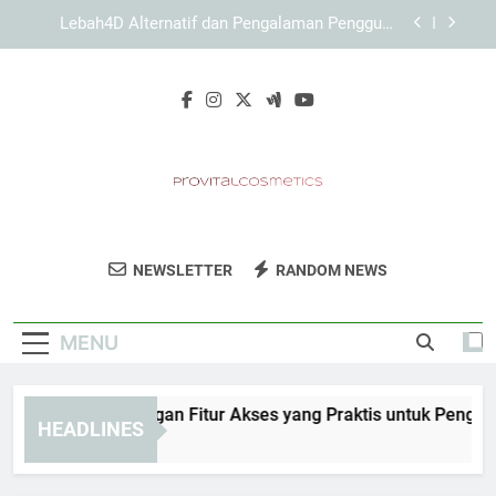
Skip
Tips Memastikan Slot Lebah4D Tetap Bisa
to
Diakses dengan Stabil dan Aman
content
LAE138 Login: Panduan Ringkas untuk Akses
Harian yang Aman dan Stabil
Slot Lebah4D dengan Fitur Akses yang Praktis
untuk Pengguna Mobile
Lebah4D Alternatif dan Pengalaman Pengguna
yang Lebih Stabil
Tips Memastikan Slot Lebah4D Tetap Bisa
Diakses dengan Stabil dan Aman
Proxy Tools Box
Amankan Privasi Online Anda Dengan Alat
LAE138 Login: Panduan Ringkas untuk Akses
NEWSLETTER
RANDOM NEWS
Harian yang Aman dan Stabil
Proxy Dari Proxy Tools Box. Solusi Anonim
Untuk Pengalaman Internet Yang Lebih
MENU
Aman.
ot Lebah4D dengan Fitur Akses yang Praktis untuk Pengguna M
HEADLINES
onths Ago