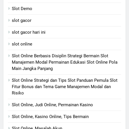
Slot Demo
slot gacor
slot gacor hari ini
slot online
Slot Online Berbasis Disiplin Strategi Bermain Slot
Manajemen Modal Permainan Edukasi Slot Online Pola
Main Jangka Panjang
Slot Online Strategi dan Tips Slot Panduan Pemula Slot
Fitur Bonus dan Tema Game Manajemen Modal dan
Risiko
Slot Online, Judi Online, Permainan Kasino
Slot Online, Kasino Online, Tips Bermain
Slot Online, Masalah Akun