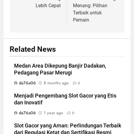
Lebih Cepat
Menang: Pilihan
Terbaik untuk
Pemain
Related News
Medan Area Dikepung Banjir Dadakan,
Pedagang Pasar Merugi
da76a06
8 months ago
0
Menjadi Pengembang Slot Gacor yang Etis
dan Inovatif
da76a06
1 year ago
0
Slot Gacor yang Aman: Perlindungan Terbaik
dari Regulasi Ketat dan Sertifikasi Resmi