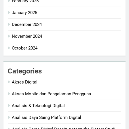
February 2025
January 2025
December 2024
November 2024
October 2024
Categories
Akses Digital
Akses Mobile dan Pengalaman Pengguna
Analisis & Teknologi Digital
Analisis Daya Saing Platform Digital