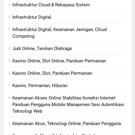
Infrastruktur Cloud & Rekayasa Sistem
Infrastruktur Digital
Infrastruktur Digital, Keamanan Jaringan, Cloud
Computing
Judi Online, Taruhan Olahraga
Kasino Online, Slot Online, Panduan Permainan
Kasino Online, Slot, Panduan Permainan
Kasino, Permainan, Hiburan
Keamanan Akses Online Stabilitas Koneksi Internet
Panduan Pengguna Mobile Manajemen Sesi Autentikasi
Teknologi Web
Keamanan Akun, Teknologi Online, Panduan Pengguna