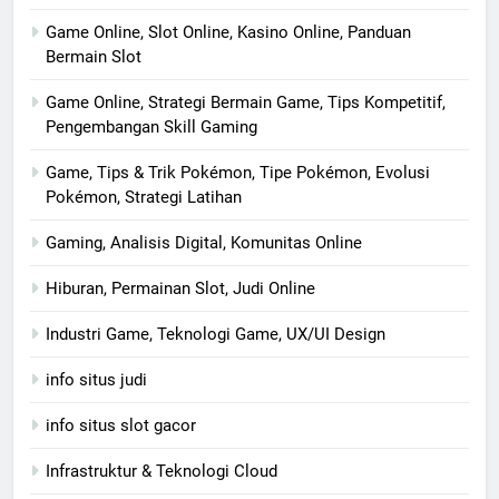
Game Online, Slot Online, Kasino Online, Panduan
Bermain Slot
Game Online, Strategi Bermain Game, Tips Kompetitif,
Pengembangan Skill Gaming
Game, Tips & Trik Pokémon, Tipe Pokémon, Evolusi
Pokémon, Strategi Latihan
Gaming, Analisis Digital, Komunitas Online
Hiburan, Permainan Slot, Judi Online
Industri Game, Teknologi Game, UX/UI Design
info situs judi
info situs slot gacor
Infrastruktur & Teknologi Cloud