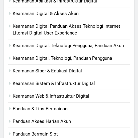
Keamanan Aplikasi & Infrastruktur Digital
Keamanan Digital & Akses Akun
Keamanan Digital Panduan Akses Teknologi Internet
Literasi Digital User Experience
Keamanan Digital, Teknologi Pengguna, Panduan Akun
Keamanan Digital, Teknologi, Panduan Pengguna
Keamanan Siber & Edukasi Digital
Keamanan Sistem & Infrastruktur Digital
Keamanan Web & Infrastruktur Digital
Panduan & Tips Permainan
Panduan Akses Harian Akun
Panduan Bermain Slot