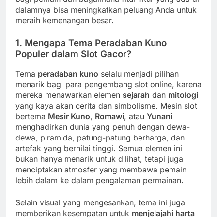
dalamnya bisa meningkatkan peluang Anda untuk
meraih kemenangan besar.
1.
Mengapa Tema Peradaban Kuno
Populer dalam Slot Gacor?
Tema
peradaban kuno
selalu menjadi pilihan
menarik bagi para pengembang slot online, karena
mereka menawarkan elemen
sejarah
dan
mitologi
yang kaya akan cerita dan simbolisme. Mesin slot
bertema
Mesir Kuno
,
Romawi
, atau
Yunani
menghadirkan dunia yang penuh dengan dewa-
dewa, piramida, patung-patung berharga, dan
artefak yang bernilai tinggi. Semua elemen ini
bukan hanya menarik untuk dilihat, tetapi juga
menciptakan atmosfer yang membawa pemain
lebih dalam ke dalam pengalaman permainan.
Selain visual yang mengesankan, tema ini juga
memberikan kesempatan untuk
menjelajahi harta