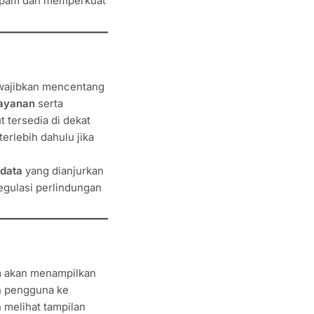
 spam dan memperkuat
wajibkan mencentang
layanan
serta
 tersedia di dekat
rlebih dahulu jika
 data
yang dianjurkan
egulasi perlindungan
em akan menampilkan
n pengguna ke
n melihat tampilan