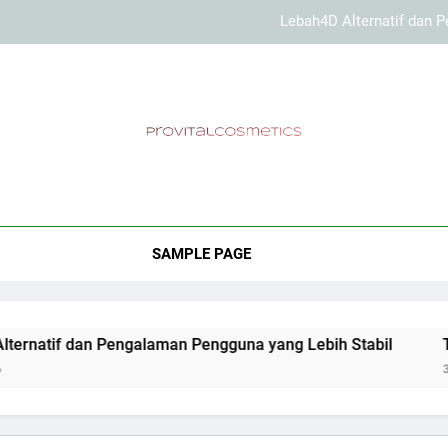
Lebah4D Alternatif dan 
Tips Memastikan Slot Lebah4D Tetap
LAE138 Login: Panduan Ringkas unt
Slot Lebah4D dengan Fitur Aks
xy Tools Box
Lebah4D Alternatif dan 
rivasi Online Anda Dengan Alat Proxy Dari Proxy Tools Box. S
Tips Memastikan Slot Lebah4D Tetap
SAMPLE PAGE
LAE138 Login: Panduan Ringkas unt
n Pengalaman Pengguna yang Lebih Stabil
Tips Memasti
3 Months Ago