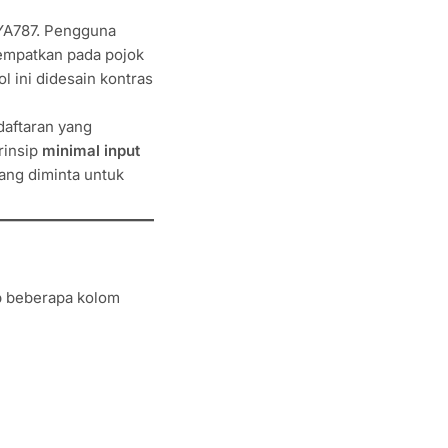
AYA787. Pengguna
mpatkan pada pojok
l ini didesain kontras
daftaran yang
rinsip
minimal input
yang diminta untuk
 beberapa kolom