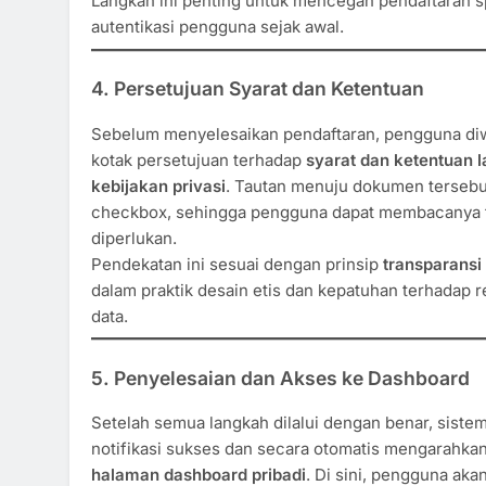
Langkah ini penting untuk mencegah pendaftaran
autentikasi pengguna sejak awal.
4. Persetujuan Syarat dan Ketentuan
Sebelum menyelesaikan pendaftaran, pengguna di
kotak persetujuan terhadap
syarat dan ketentuan 
kebijakan privasi
. Tautan menuju dokumen tersebut
checkbox, sehingga pengguna dapat membacanya te
diperlukan.
Pendekatan ini sesuai dengan prinsip
transparansi
dalam praktik desain etis dan kepatuhan terhadap r
data.
5. Penyelesaian dan Akses ke Dashboard
Setelah semua langkah dilalui dengan benar, sist
notifikasi sukses dan secara otomatis mengarahka
halaman dashboard pribadi
. Di sini, pengguna aka