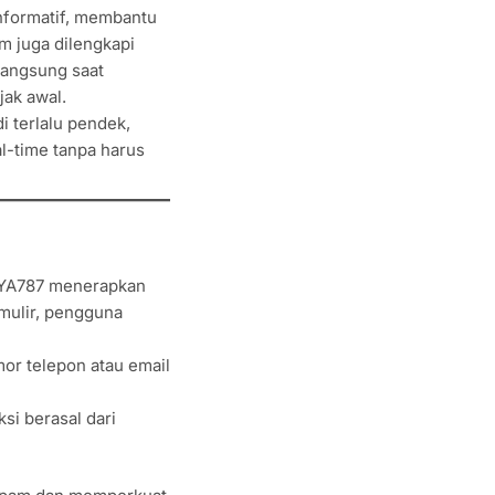
informatif, membantu
m juga dilengkapi
 langsung saat
ak awal.
di terlalu pendek,
l-time tanpa harus
KAYA787 menerapkan
rmulir, pengguna
or telepon atau email
si berasal dari