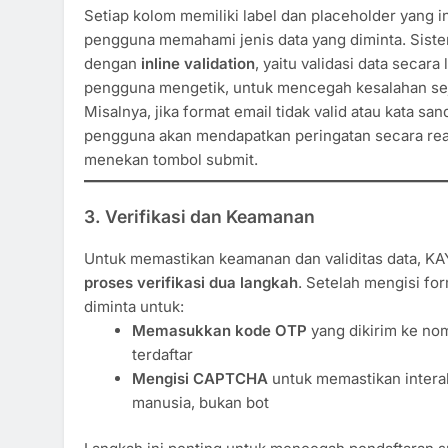
Setiap kolom memiliki label dan placeholder yang 
pengguna memahami jenis data yang diminta. Siste
dengan
inline validation
, yaitu validasi data secara
pengguna mengetik, untuk mencegah kesalahan sej
Misalnya, jika format email tidak valid atau kata san
pengguna akan mendapatkan peringatan secara rea
menekan tombol submit.
3. Verifikasi dan Keamanan
Untuk memastikan keamanan dan validitas data, 
proses verifikasi dua langkah
. Setelah mengisi fo
diminta untuk:
Memasukkan kode OTP
yang dikirim ke nom
terdaftar
Mengisi CAPTCHA
untuk memastikan interak
manusia, bukan bot