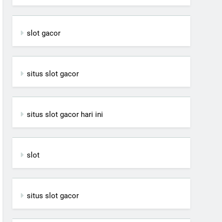
slot gacor
situs slot gacor
situs slot gacor hari ini
slot
situs slot gacor