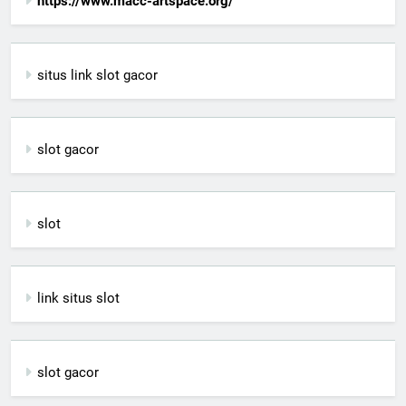
https://www.macc-artspace.org/
situs link slot gacor
slot gacor
slot
link situs slot
slot gacor