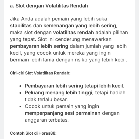
a. Slot dengan Volatilitas Rendah
Jika Anda adalah pemain yang lebih suka
stabilitas
dan
kemenangan yang lebih sering
,
maka slot dengan
volatilitas rendah
adalah pilihan
yang tepat. Slot ini cenderung menawarkan
pembayaran lebih sering
dalam jumlah yang lebih
kecil, yang cocok untuk mereka yang ingin
bermain lebih lama dengan risiko yang lebih kecil.
Ciri-ciri Slot Volatilitas Rendah
:
Pembayaran lebih sering tetapi lebih kecil
.
Peluang menang lebih tinggi
, tetapi hadiah
tidak terlalu besar.
Cocok untuk pemain yang ingin
memperpanjang sesi permainan
dengan
anggaran terbatas.
Contoh Slot di Horas88
: