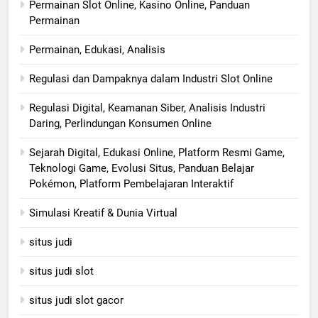
Permainan Slot Online, Kasino Online, Panduan
Permainan
Permainan, Edukasi, Analisis
Regulasi dan Dampaknya dalam Industri Slot Online
Regulasi Digital, Keamanan Siber, Analisis Industri
Daring, Perlindungan Konsumen Online
Sejarah Digital, Edukasi Online, Platform Resmi Game,
Teknologi Game, Evolusi Situs, Panduan Belajar
Pokémon, Platform Pembelajaran Interaktif
Simulasi Kreatif & Dunia Virtual
situs judi
situs judi slot
situs judi slot gacor