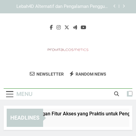
Skip
Tips Memastikan Slot Lebah4D Tetap Bisa
to
Diakses dengan Stabil dan Aman
content
LAE138 Login: Panduan Ringkas untuk Akses
Harian yang Aman dan Stabil
Slot Lebah4D dengan Fitur Akses yang Praktis
untuk Pengguna Mobile
Lebah4D Alternatif dan Pengalaman Pengguna
yang Lebih Stabil
Tips Memastikan Slot Lebah4D Tetap Bisa
Diakses dengan Stabil dan Aman
Proxy Tools Box
Amankan Privasi Online Anda Dengan Alat
LAE138 Login: Panduan Ringkas untuk Akses
NEWSLETTER
RANDOM NEWS
Harian yang Aman dan Stabil
Proxy Dari Proxy Tools Box. Solusi Anonim
Untuk Pengalaman Internet Yang Lebih
MENU
Aman.
ot Lebah4D dengan Fitur Akses yang Praktis untuk Pengguna 
HEADLINES
Months Ago