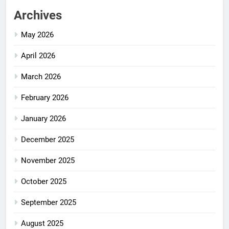
Archives
May 2026
April 2026
March 2026
February 2026
January 2026
December 2025
November 2025
October 2025
September 2025
August 2025