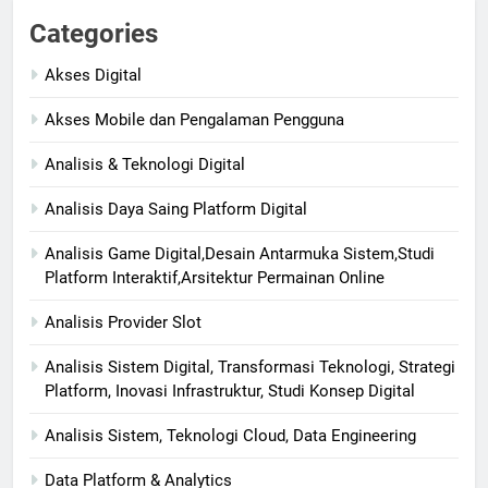
Categories
Akses Digital
Akses Mobile dan Pengalaman Pengguna
Analisis & Teknologi Digital
Analisis Daya Saing Platform Digital
Analisis Game Digital,Desain Antarmuka Sistem,Studi
Platform Interaktif,Arsitektur Permainan Online
Analisis Provider Slot
Analisis Sistem Digital, Transformasi Teknologi, Strategi
Platform, Inovasi Infrastruktur, Studi Konsep Digital
Analisis Sistem, Teknologi Cloud, Data Engineering
Data Platform & Analytics