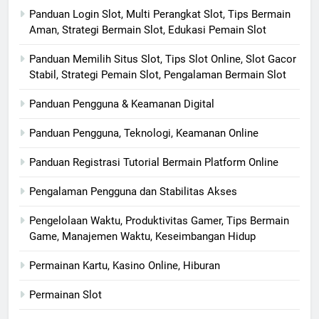
Panduan Login Slot, Multi Perangkat Slot, Tips Bermain
Aman, Strategi Bermain Slot, Edukasi Pemain Slot
Panduan Memilih Situs Slot, Tips Slot Online, Slot Gacor
Stabil, Strategi Pemain Slot, Pengalaman Bermain Slot
Panduan Pengguna & Keamanan Digital
Panduan Pengguna, Teknologi, Keamanan Online
Panduan Registrasi Tutorial Bermain Platform Online
Pengalaman Pengguna dan Stabilitas Akses
Pengelolaan Waktu, Produktivitas Gamer, Tips Bermain
Game, Manajemen Waktu, Keseimbangan Hidup
Permainan Kartu, Kasino Online, Hiburan
Permainan Slot