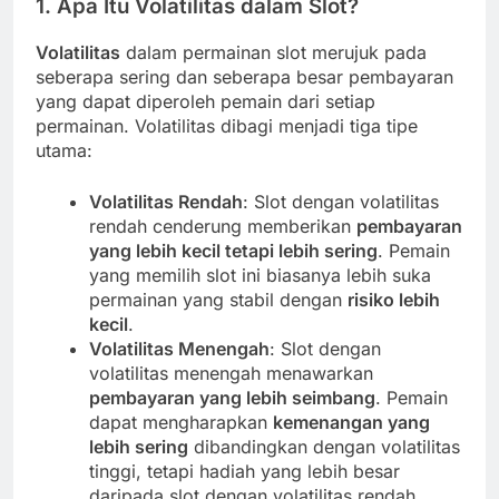
1.
Apa Itu Volatilitas dalam Slot?
Volatilitas
dalam permainan slot merujuk pada
seberapa sering dan seberapa besar pembayaran
yang dapat diperoleh pemain dari setiap
permainan. Volatilitas dibagi menjadi tiga tipe
utama:
Volatilitas Rendah
: Slot dengan volatilitas
rendah cenderung memberikan
pembayaran
yang lebih kecil tetapi lebih sering
. Pemain
yang memilih slot ini biasanya lebih suka
permainan yang stabil dengan
risiko lebih
kecil
.
Volatilitas Menengah
: Slot dengan
volatilitas menengah menawarkan
pembayaran yang lebih seimbang
. Pemain
dapat mengharapkan
kemenangan yang
lebih sering
dibandingkan dengan volatilitas
tinggi, tetapi hadiah yang lebih besar
daripada slot dengan volatilitas rendah.