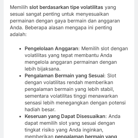
Memilih
slot berdasarkan tipe volatilitas
yang
sesuai sangat penting untuk menyesuaikan
permainan dengan gaya bermain dan anggaran
Anda. Beberapa alasan mengapa ini penting
adalah:
Pengelolaan Anggaran
: Memilih slot dengan
volatilitas yang tepat membantu Anda
mengelola anggaran permainan dengan
lebih bijaksana.
Pengalaman Bermain yang Sesuai
: Slot
dengan volatilitas rendah memberikan
pengalaman bermain yang lebih stabil,
sementara volatilitas tinggi menawarkan
sensasi lebih menegangkan dengan potensi
hadiah besar.
Keseruan yang Dapat Disesuaikan
: Anda
dapat memilih slot yang sesuai dengan
tingkat risiko yang Anda inginkan,
memberikan
pengalaman bermain yang