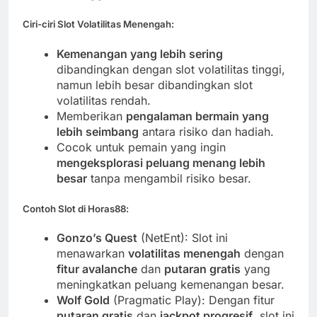
Ciri-ciri Slot Volatilitas Menengah
:
Kemenangan yang lebih sering
dibandingkan dengan slot volatilitas tinggi,
namun lebih besar dibandingkan slot
volatilitas rendah.
Memberikan
pengalaman bermain yang
lebih seimbang
antara risiko dan hadiah.
Cocok untuk pemain yang ingin
mengeksplorasi peluang menang lebih
besar
tanpa mengambil risiko besar.
Contoh Slot di Horas88
:
Gonzo’s Quest
(NetEnt): Slot ini
menawarkan
volatilitas menengah
dengan
fitur avalanche
dan
putaran gratis
yang
meningkatkan peluang kemenangan besar.
Wolf Gold
(Pragmatic Play): Dengan fitur
putaran gratis
dan
jackpot progresif
, slot ini