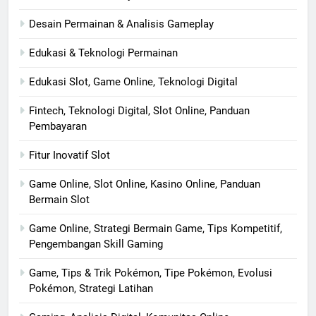
Desain Permainan & Analisis Gameplay
Edukasi & Teknologi Permainan
Edukasi Slot, Game Online, Teknologi Digital
Fintech, Teknologi Digital, Slot Online, Panduan
Pembayaran
Fitur Inovatif Slot
Game Online, Slot Online, Kasino Online, Panduan
Bermain Slot
Game Online, Strategi Bermain Game, Tips Kompetitif,
Pengembangan Skill Gaming
Game, Tips & Trik Pokémon, Tipe Pokémon, Evolusi
Pokémon, Strategi Latihan