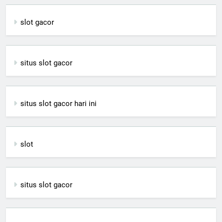
slot gacor
situs slot gacor
situs slot gacor hari ini
slot
situs slot gacor