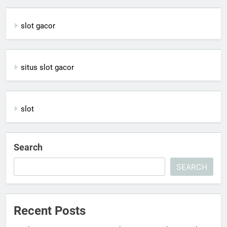
slot gacor
situs slot gacor
slot
Search
SEARCH
Recent Posts