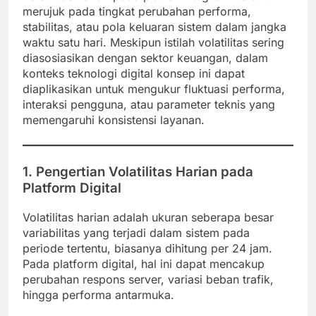
merujuk pada tingkat perubahan performa,
stabilitas, atau pola keluaran sistem dalam jangka
waktu satu hari. Meskipun istilah volatilitas sering
diasosiasikan dengan sektor keuangan, dalam
konteks teknologi digital konsep ini dapat
diaplikasikan untuk mengukur fluktuasi performa,
interaksi pengguna, atau parameter teknis yang
memengaruhi konsistensi layanan.
1. Pengertian Volatilitas Harian pada
Platform Digital
Volatilitas harian adalah ukuran seberapa besar
variabilitas yang terjadi dalam sistem pada
periode tertentu, biasanya dihitung per 24 jam.
Pada platform digital, hal ini dapat mencakup
perubahan respons server, variasi beban trafik,
hingga performa antarmuka.