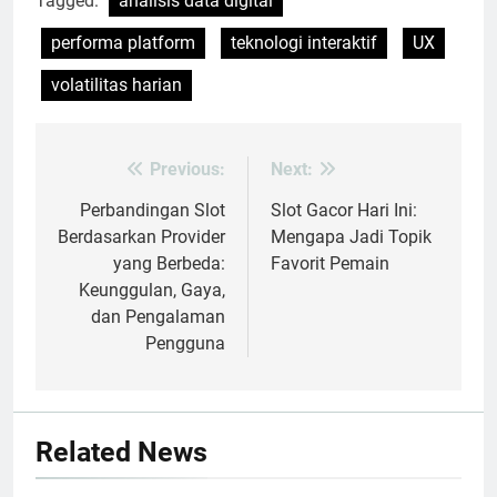
Tagged:
analisis data digital
performa platform
teknologi interaktif
UX
volatilitas harian
Previous:
Next:
Post
navigation
Perbandingan Slot
Slot Gacor Hari Ini:
Berdasarkan Provider
Mengapa Jadi Topik
yang Berbeda:
Favorit Pemain
Keunggulan, Gaya,
dan Pengalaman
Pengguna
Related News