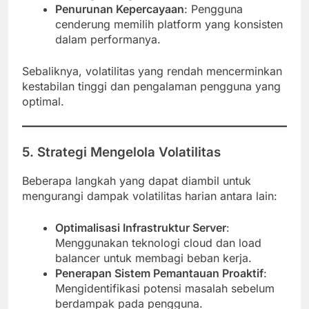
Penurunan Kepercayaan
: Pengguna
cenderung memilih platform yang konsisten
dalam performanya.
Sebaliknya, volatilitas yang rendah mencerminkan
kestabilan tinggi dan pengalaman pengguna yang
optimal.
5. Strategi Mengelola Volatilitas
Beberapa langkah yang dapat diambil untuk
mengurangi dampak volatilitas harian antara lain:
Optimalisasi Infrastruktur Server
:
Menggunakan teknologi cloud dan load
balancer untuk membagi beban kerja.
Penerapan Sistem Pemantauan Proaktif
:
Mengidentifikasi potensi masalah sebelum
berdampak pada pengguna.