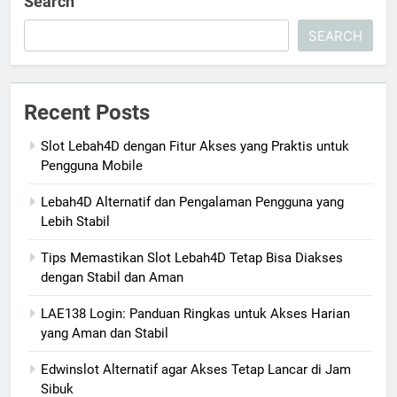
Search
SEARCH
Recent Posts
Slot Lebah4D dengan Fitur Akses yang Praktis untuk
Pengguna Mobile
Lebah4D Alternatif dan Pengalaman Pengguna yang
Lebih Stabil
Tips Memastikan Slot Lebah4D Tetap Bisa Diakses
dengan Stabil dan Aman
LAE138 Login: Panduan Ringkas untuk Akses Harian
yang Aman dan Stabil
Edwinslot Alternatif agar Akses Tetap Lancar di Jam
Sibuk