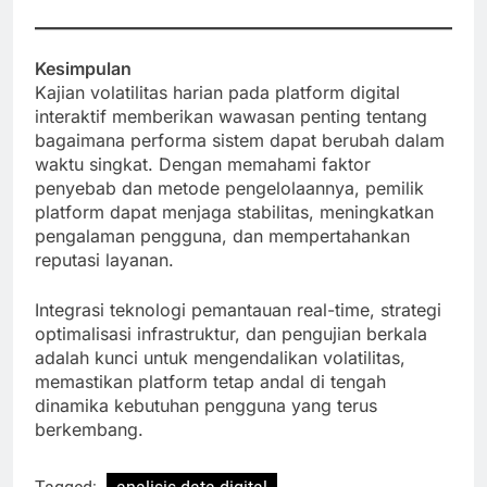
Kesimpulan
Kajian volatilitas harian pada platform digital
interaktif memberikan wawasan penting tentang
bagaimana performa sistem dapat berubah dalam
waktu singkat. Dengan memahami faktor
penyebab dan metode pengelolaannya, pemilik
platform dapat menjaga stabilitas, meningkatkan
pengalaman pengguna, dan mempertahankan
reputasi layanan.
Integrasi teknologi pemantauan real-time, strategi
optimalisasi infrastruktur, dan pengujian berkala
adalah kunci untuk mengendalikan volatilitas,
memastikan platform tetap andal di tengah
dinamika kebutuhan pengguna yang terus
berkembang.