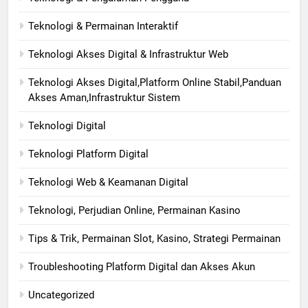
Teknologi & Permainan Interaktif
Teknologi Akses Digital & Infrastruktur Web
Teknologi Akses Digital,Platform Online Stabil,Panduan
Akses Aman,Infrastruktur Sistem
Teknologi Digital
Teknologi Platform Digital
Teknologi Web & Keamanan Digital
Teknologi, Perjudian Online, Permainan Kasino
Tips & Trik, Permainan Slot, Kasino, Strategi Permainan​
Troubleshooting Platform Digital dan Akses Akun
Uncategorized