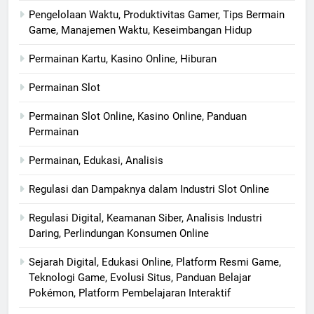
Pengelolaan Waktu, Produktivitas Gamer, Tips Bermain
Game, Manajemen Waktu, Keseimbangan Hidup
Permainan Kartu, Kasino Online, Hiburan
Permainan Slot
Permainan Slot Online, Kasino Online, Panduan
Permainan
Permainan, Edukasi, Analisis
Regulasi dan Dampaknya dalam Industri Slot Online
Regulasi Digital, Keamanan Siber, Analisis Industri
Daring, Perlindungan Konsumen Online
Sejarah Digital, Edukasi Online, Platform Resmi Game,
Teknologi Game, Evolusi Situs, Panduan Belajar
Pokémon, Platform Pembelajaran Interaktif