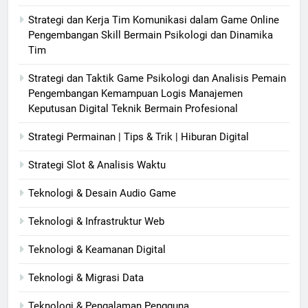
Strategi dan Kerja Tim Komunikasi dalam Game Online
Pengembangan Skill Bermain Psikologi dan Dinamika
Tim
Strategi dan Taktik Game Psikologi dan Analisis Pemain
Pengembangan Kemampuan Logis Manajemen
Keputusan Digital Teknik Bermain Profesional
Strategi Permainan | Tips & Trik | Hiburan Digital
Strategi Slot & Analisis Waktu
Teknologi & Desain Audio Game
Teknologi & Infrastruktur Web
Teknologi & Keamanan Digital
Teknologi & Migrasi Data
Teknologi & Pengalaman Pengguna