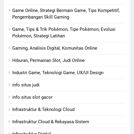
Game Online, Strategi Bermain Game, Tips Kompetitif,
Pengembangan Skill Gaming
Game, Tips & Trik Pokémon, Tipe Pokémon, Evolusi
Pokémon, Strategi Latihan
Gaming, Analisis Digital, Komunitas Online
Hiburan, Permainan Slot, Judi Online
Industri Game, Teknologi Game, UX/UI Design
info situs judi
info situs slot gacor
Infrastruktur & Teknologi Cloud
Infrastruktur Cloud & Rekayasa Sistem