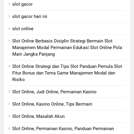
slot gacor
slot gacor hari ini
slot online
Slot Online Berbasis Disiplin Strategi Bermain Slot
Manajemen Modal Permainan Edukasi Slot Online Pola
Main Jangka Panjang
Slot Online Strategi dan Tips Slot Panduan Pemula Slot
Fitur Bonus dan Tema Game Manajemen Modal dan
Risiko
Slot Online, Judi Online, Permainan Kasino
Slot Online, Kasino Online, Tips Bermain
Slot Online, Masalah Akun
Slot Online, Permainan Kasino, Panduan Permainan