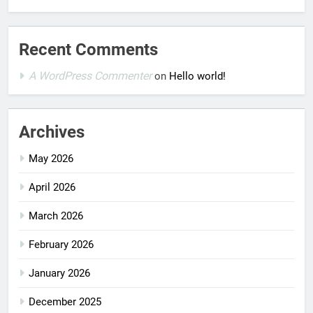
Recent Comments
A WordPress Commenter
on
Hello world!
Archives
May 2026
April 2026
March 2026
February 2026
January 2026
December 2025