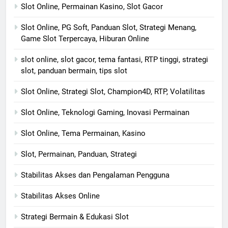
Slot Online, Permainan Kasino, Slot Gacor
Slot Online, PG Soft, Panduan Slot, Strategi Menang,
Game Slot Terpercaya, Hiburan Online
slot online, slot gacor, tema fantasi, RTP tinggi, strategi
slot, panduan bermain, tips slot
Slot Online, Strategi Slot, Champion4D, RTP, Volatilitas
Slot Online, Teknologi Gaming, Inovasi Permainan
Slot Online, Tema Permainan, Kasino
Slot, Permainan, Panduan, Strategi
Stabilitas Akses dan Pengalaman Pengguna
Stabilitas Akses Online
Strategi Bermain & Edukasi Slot