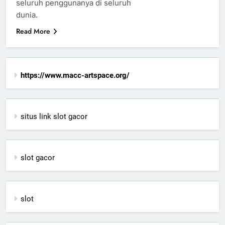
seluruh penggunanya di seluruh
dunia.
Read More
https://www.macc-artspace.org/
situs link slot gacor
slot gacor
slot