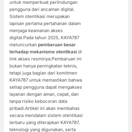
untuk memperkuat perlindungan
pengguna dari ancaman digital.
Sistem otentikasi merupakan
lapisan pertama pertahanan dalam
menjaga keamanan akses
digital.Pada tahun 2025, KAYA787
meluncurkan
pembaruan besar
terhadap mekanisme otentikasi
di
link akses resminya.Pembaruan ini
bukan hanya peningkatan teknis,
tetapi juga bagian dari komitmen
KAYA787 untuk memastikan bahwa
setiap pengguna dapat mengakses
layanan dengan aman, cepat, dan
tanpa risiko kebocoran data
pribadi.Artikel ini akan membahas
secara mendalam sistem otentikasi
terbaru yang diterapkan KAYA787,
teknologi yang digunakan, serta