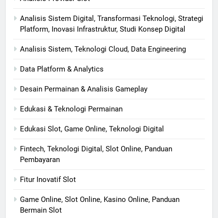
Analisis Sistem Digital, Transformasi Teknologi, Strategi
Platform, Inovasi Infrastruktur, Studi Konsep Digital
Analisis Sistem, Teknologi Cloud, Data Engineering
Data Platform & Analytics
Desain Permainan & Analisis Gameplay
Edukasi & Teknologi Permainan
Edukasi Slot, Game Online, Teknologi Digital
Fintech, Teknologi Digital, Slot Online, Panduan
Pembayaran
Fitur Inovatif Slot
Game Online, Slot Online, Kasino Online, Panduan
Bermain Slot