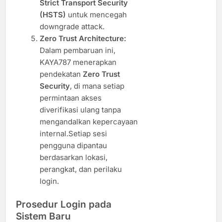
Strict Transport Security
(HSTS)
untuk mencegah
downgrade attack.
Zero Trust Architecture:
Dalam pembaruan ini,
KAYA787 menerapkan
pendekatan
Zero Trust
Security
, di mana setiap
permintaan akses
diverifikasi ulang tanpa
mengandalkan kepercayaan
internal.Setiap sesi
pengguna dipantau
berdasarkan lokasi,
perangkat, dan perilaku
login.
Prosedur Login pada
Sistem Baru