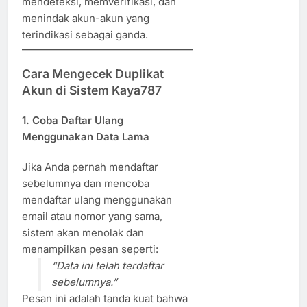
mendeteksi, memverifikasi, dan
menindak akun-akun yang
terindikasi sebagai ganda.
Cara Mengecek Duplikat
Akun di Sistem Kaya787
1.
Coba Daftar Ulang
Menggunakan Data Lama
Jika Anda pernah mendaftar
sebelumnya dan mencoba
mendaftar ulang menggunakan
email atau nomor yang sama,
sistem akan menolak dan
menampilkan pesan seperti:
“Data ini telah terdaftar
sebelumnya.”
Pesan ini adalah tanda kuat bahwa