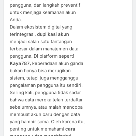
pengguna, dan langkah preventif
untuk menjaga keamanan akun
Anda.
Dalam ekosistem digital yang
terintegrasi,
duplikasi akun
menjadi salah satu tantangan
terbesar dalam manajemen data
pengguna. Di platform seperti
Kaya787
, keberadaan akun ganda
bukan hanya bisa merugikan
sistem, tetapi juga mengganggu
pengalaman pengguna itu sendiri.
Sering kali, pengguna tidak sadar
bahwa data mereka telah terdaftar
sebelumnya, atau malah mencoba
membuat akun baru dengan data
yang hampir sama. Oleh karena itu,
penting untuk memahami
cara