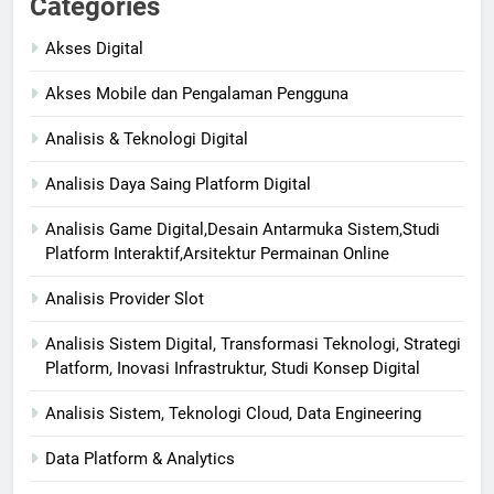
Categories
Akses Digital
Akses Mobile dan Pengalaman Pengguna
Analisis & Teknologi Digital
Analisis Daya Saing Platform Digital
Analisis Game Digital,Desain Antarmuka Sistem,Studi
Platform Interaktif,Arsitektur Permainan Online
Analisis Provider Slot
Analisis Sistem Digital, Transformasi Teknologi, Strategi
Platform, Inovasi Infrastruktur, Studi Konsep Digital
Analisis Sistem, Teknologi Cloud, Data Engineering
Data Platform & Analytics