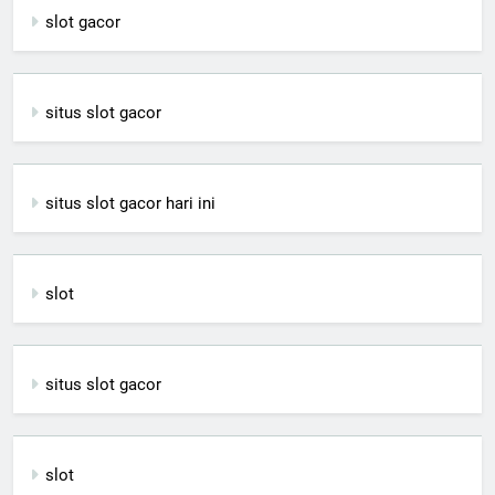
slot gacor
situs slot gacor
situs slot gacor hari ini
slot
situs slot gacor
slot