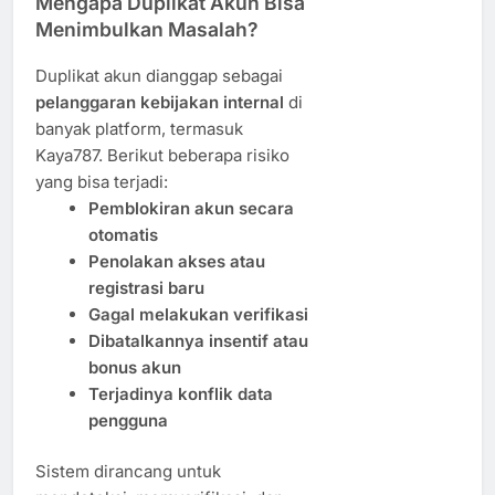
Mengapa Duplikat Akun Bisa
Menimbulkan Masalah?
Duplikat akun dianggap sebagai
pelanggaran kebijakan internal
di
banyak platform, termasuk
Kaya787. Berikut beberapa risiko
yang bisa terjadi:
Pemblokiran akun secara
otomatis
Penolakan akses atau
registrasi baru
Gagal melakukan verifikasi
Dibatalkannya insentif atau
bonus akun
Terjadinya konflik data
pengguna
Sistem dirancang untuk