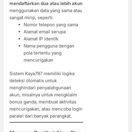
mendaftarkan dua atau lebih akun
menggunakan data yang sama atau
sangat mirip, seperti:
Nomor telepon yang sama
Alamat email serupa
Alamat IP identik
Nama pengguna dengan
pola tertentu yang
mencurigakan
Sistem Kaya787 memiliki logika
deteksi otomatis untuk
menghindari penyalahgunaan
akun, misalnya untuk mengklaim
bonus ganda, membuat aktivitas
mencurigakan, atau mencoba login
paralel dari banyak perangkat.