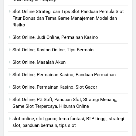
Slot Online Strategi dan Tips Slot Panduan Pemula Slot
Fitur Bonus dan Tema Game Manajemen Modal dan
Risiko
Slot Online, Judi Online, Permainan Kasino
Slot Online, Kasino Online, Tips Bermain
Slot Online, Masalah Akun
Slot Online, Permainan Kasino, Panduan Permainan
Slot Online, Permainan Kasino, Slot Gacor
Slot Online, PG Soft, Panduan Slot, Strategi Menang,
Game Slot Terpercaya, Hiburan Online
slot online, slot gacor, tema fantasi, RTP tinggi, strategi
slot, panduan bermain, tips slot