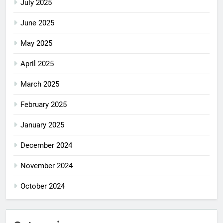
July 2025
June 2025
May 2025
April 2025
March 2025
February 2025
January 2025
December 2024
November 2024
October 2024