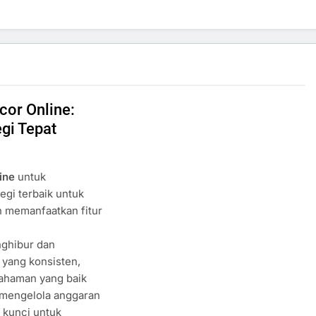
cor Online:
gi Tepat
ine
untuk
gi terbaik untuk
n memanfaatkan fitur
ghibur dan
yang konsisten,
mahaman yang baik
 mengelola anggaran
 kunci untuk