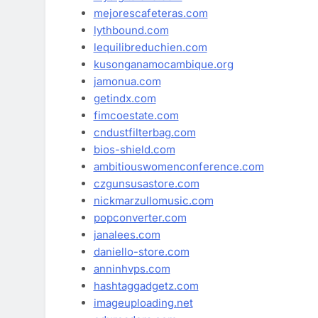
mejorescafeteras.com
lythbound.com
lequilibreduchien.com
kusonganamocambique.org
jamonua.com
getindx.com
fimcoestate.com
cndustfilterbag.com
bios-shield.com
ambitiouswomenconference.com
czgunsusastore.com
nickmarzullomusic.com
popconverter.com
janalees.com
daniello-store.com
anninhvps.com
hashtaggadgetz.com
imageuploading.net