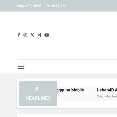
Skip
August 7, 2026
10:18:35 AM
to
content
Pro
Amankan P
g Praktis untuk Pengguna Mobile
Lebah4D Alternatif da
3 Months Ago
HEADLINES