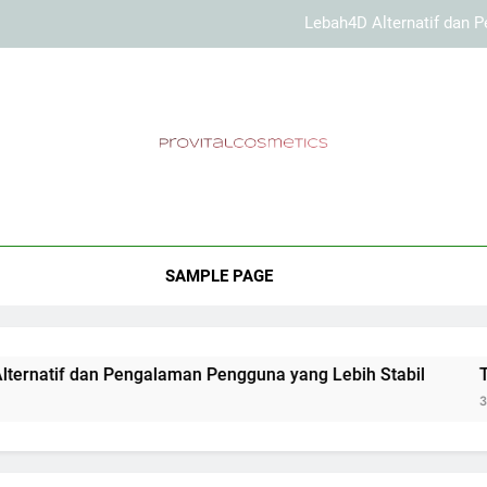
Lebah4D Alternatif dan 
Tips Memastikan Slot Lebah4D Tetap
LAE138 Login: Panduan Ringkas unt
Slot Lebah4D dengan Fitur Aks
xy Tools Box
Lebah4D Alternatif dan 
rivasi Online Anda Dengan Alat Proxy Dari Proxy Tools Box. S
Tips Memastikan Slot Lebah4D Tetap
SAMPLE PAGE
LAE138 Login: Panduan Ringkas unt
n Pengalaman Pengguna yang Lebih Stabil
Tips Memasti
3 Months Ago