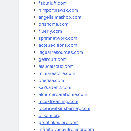
fabufluff.com
nimportnawak.com
angelisimashop.com
oriandme.com
fluerly.com
sphmnetwork.com
acte3editions.com
jaguarresources.com
geardurr.com
alsudaisoud.com
mimarestore.com
onetisa.com
ka2kadeh2.com
aldercarcarehome.com
mcsstreaming.com
jcceewatkinsbarney.com
bilkem.org
greatlakeslore.com
infinitelyadaydreamer.com