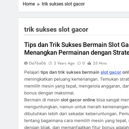
Home
trik sukses slot gacor
trik sukses slot gacor
Tips dan Trik Sukses Bermain Slot Ga
Menangkan Permainan dengan Strate
Da76a06
2 Years Ago
0
25 Mins
Pelajari
tips dan trik sukses bermain
slot gacor
onl
meningkatkan peluang kemenangan. Temukan strate
memilih mesin yang tepat, mengelola anggaran, da
bonus dengan maksimal.
Bermain di mesin
slot gacor online
bisa sangat men
menguntungkan, namun untuk meraih kemenangan 
dibutuhkan lebih dari sekadar keberuntungan. Pe
tentang bagaimana cara memilih mesin yang tepat,
dengan bijak, dan memanfaatkan fitur bonus adalah