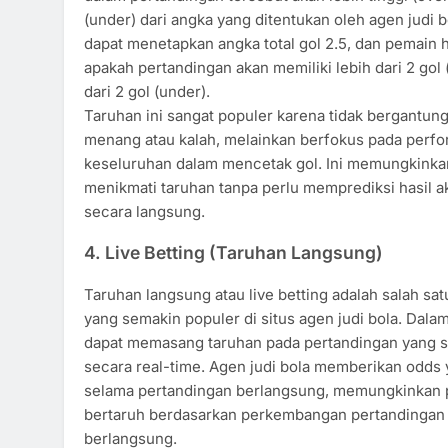
(under) dari angka yang ditentukan oleh agen judi b
dapat menetapkan angka total gol 2.5, dan pemain
apakah pertandingan akan memiliki lebih dari 2 gol 
dari 2 gol (under).
Taruhan ini sangat populer karena tidak bergantun
menang atau kalah, melainkan berfokus pada perfo
keseluruhan dalam mencetak gol. Ini memungkinka
menikmati taruhan tanpa perlu memprediksi hasil a
secara langsung.
4.
Live Betting (Taruhan Langsung)
Taruhan langsung atau live betting adalah salah sa
yang semakin populer di situs agen judi bola. Dalam
dapat memasang taruhan pada pertandingan yang 
secara real-time. Agen judi bola memberikan odds 
selama pertandingan berlangsung, memungkinkan 
bertaruh berdasarkan perkembangan pertandingan
berlangsung.