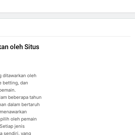
an oleh Situs
g ditawarkan oleh
e betting, dan
 pemain.
alam beberapa tahun
ihan dalam bertaruh
a menawarkan
pilih oleh pemain
etiap jenis
a sendiri, yang