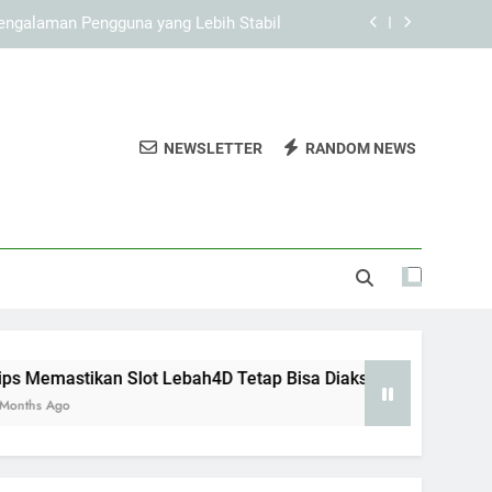
Pengalaman Pengguna yang Lebih Stabil
 Bisa Diakses dengan Stabil dan Aman
uk Akses Harian yang Aman dan Stabil
NEWSLETTER
RANDOM NEWS
es yang Praktis untuk Pengguna Mobile
Pengalaman Pengguna yang Lebih Stabil
olusi Anonim Untuk Pengalaman Internet Yang Lebih Aman.
 Bisa Diakses dengan Stabil dan Aman
uk Akses Harian yang Aman dan Stabil
an Slot Lebah4D Tetap Bisa Diakses dengan Stabil dan Aman