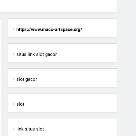
https://www.macc-artspace.org/
situs link slot gacor
slot gacor
slot
link situs slot