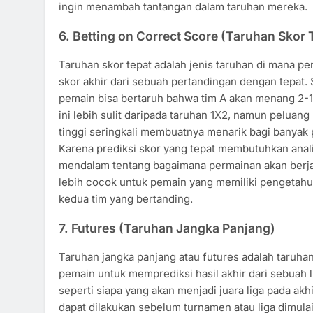
ingin menambah tantangan dalam taruhan mereka.
6.
Betting on Correct Score (Taruhan Skor 
Taruhan skor tepat adalah jenis taruhan di mana p
skor akhir dari sebuah pertandingan dengan tepat.
pemain bisa bertaruh bahwa tim A akan menang 2-1 
ini lebih sulit daripada taruhan 1X2, namun pelua
tinggi seringkali membuatnya menarik bagi banyak
Karena prediksi skor yang tepat membutuhkan anali
mendalam tentang bagaimana permainan akan berjala
lebih cocok untuk pemain yang memiliki pengetahu
kedua tim yang bertanding.
7.
Futures (Taruhan Jangka Panjang)
Taruhan jangka panjang atau futures adalah taru
pemain untuk memprediksi hasil akhir dari sebuah l
seperti siapa yang akan menjadi juara liga pada akh
dapat dilakukan sebelum turnamen atau liga dimulai