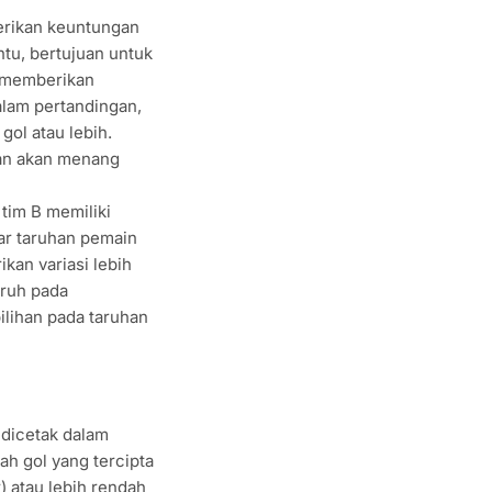
erikan keuntungan
ntu, bertujuan untuk
n memberikan
alam pertandingan,
ol atau lebih.
kan akan menang
 tim B memiliki
gar taruhan pemain
kan variasi lebih
aruh pada
ilihan pada taruhan
 dicetak dalam
h gol yang tercipta
) atau lebih rendah