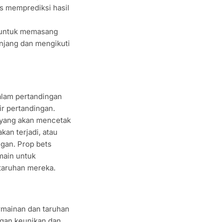
us memprediksi hasil
 untuk memasang
njang dan mengikuti
dalam pertandingan
r pertandingan.
 yang akan mencetak
an terjadi, atau
ngan. Prop bets
main untuk
taruhan mereka.
rmainan dan taruhan
ngan keunikan dan