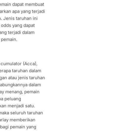
pemain dapat membuat
arkan apa yang terjadi
. Jenis taruhan ini
 odds yang dapat
ng terjadi dalam
a pemain.
ccumulator (Acca),
rapa taruhan dalam
gan atau jenis taruhan
ggabungkannya dalam
rlay menang, pemain
na peluang
an menjadi satu.
 maka seluruh taruhan
parlay memberikan
 bagi pemain yang