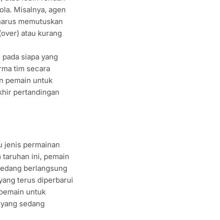
ola. Misalnya, agen
 harus memutuskan
(over) atau kurang
g pada siapa yang
rma tim secara
n pemain untuk
khir pertandingan
tu jenis permainan
 taruhan ini, pemain
sedang berlangsung
yang terus diperbarui
pemain untuk
 yang sedang