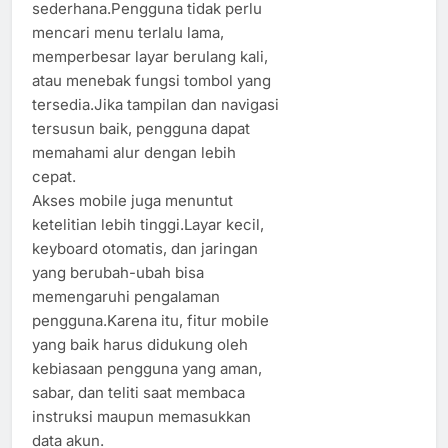
sederhana.Pengguna tidak perlu
mencari menu terlalu lama,
memperbesar layar berulang kali,
atau menebak fungsi tombol yang
tersedia.Jika tampilan dan navigasi
tersusun baik, pengguna dapat
memahami alur dengan lebih
cepat.
Akses mobile juga menuntut
ketelitian lebih tinggi.Layar kecil,
keyboard otomatis, dan jaringan
yang berubah-ubah bisa
memengaruhi pengalaman
pengguna.Karena itu, fitur mobile
yang baik harus didukung oleh
kebiasaan pengguna yang aman,
sabar, dan teliti saat membaca
instruksi maupun memasukkan
data akun.