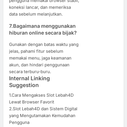
pengguna memakai browser stabil,
koneksi lancar, dan memeriksa
data sebelum melanjutkan.
7.Bagaimana menggunakan
hiburan online secara bijak?
Gunakan dengan batas waktu yang
jelas, pahami fitur sebelum
memakai menu, jaga keamanan
akun, dan hindari penggunaan
secara terburu-buru.
Internal Linking
Suggestion
1.Cara Mengakses Slot Lebah4D
Lewat Browser Favorit
2.Slot Lebah4D dan Sistem Digital
yang Mengutamakan Kemudahan
Pengguna