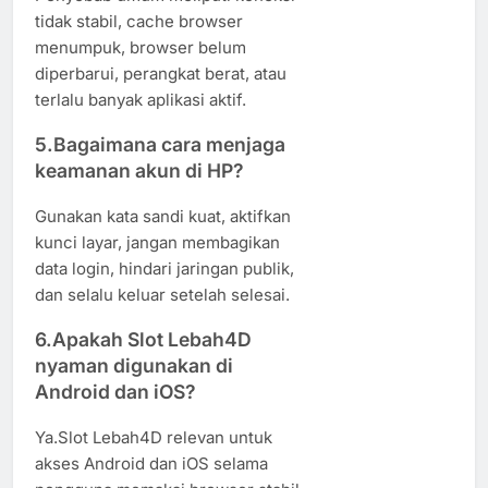
tidak stabil, cache browser
menumpuk, browser belum
diperbarui, perangkat berat, atau
terlalu banyak aplikasi aktif.
5.Bagaimana cara menjaga
keamanan akun di HP?
Gunakan kata sandi kuat, aktifkan
kunci layar, jangan membagikan
data login, hindari jaringan publik,
dan selalu keluar setelah selesai.
6.Apakah Slot Lebah4D
nyaman digunakan di
Android dan iOS?
Ya.Slot Lebah4D relevan untuk
akses Android dan iOS selama