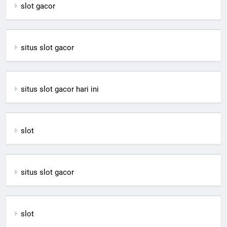
slot gacor
situs slot gacor
situs slot gacor hari ini
slot
situs slot gacor
slot