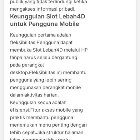
publik yang tidak terlindungi ketika
mengakses informasi pribadi.
Keunggulan Slot Lebah4D
untuk Pengguna Mobile
Keunggulan pertama adalah
fleksibilitas.Pengguna dapat
membuka Slot Lebah4D melalui HP
tanpa harus selalu bergantung
pada perangkat
desktop.Fleksibilitas ini membantu
pengguna yang lebih sering
menggunakan perangkat mobile
dalam aktivitas harian.
Keunggulan kedua adalah
efisiensi.Fitur akses mobile yang
praktis membantu pengguna
menemukan menu penting dengan
lebih cepat.Jika struktur halaman
jelas, pengguna tidak perlu