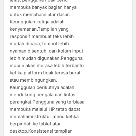
membuka banyak bagian hanya
untuk memahami alur dasar.
Keunggulan ketiga adalah
kenyamanan.Tampilan yang
responsif membuat teks lebih
mudah dibaca, tombol lebih
nyaman disentuh, dan kolom input
lebih mudah digunakan.Pengguna
mobile akan merasa lebih terbantu
ketika platform tidak terasa berat
atau membingungkan.
Keunggulan berikutnya adalah
mendukung pengalaman lintas
perangkat.Pengguna yang terbiasa
membuka melalui HP tetap dapat
memahami struktur menu ketika
berpindah ke tablet atau
desktop.Konsistensi tampilan