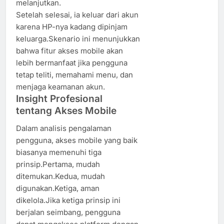
melanjutkan.
Setelah selesai, ia keluar dari akun
karena HP-nya kadang dipinjam
keluarga.Skenario ini menunjukkan
bahwa fitur akses mobile akan
lebih bermanfaat jika pengguna
tetap teliti, memahami menu, dan
menjaga keamanan akun.
Insight Profesional
tentang Akses Mobile
Dalam analisis pengalaman
pengguna, akses mobile yang baik
biasanya memenuhi tiga
prinsip.Pertama, mudah
ditemukan.Kedua, mudah
digunakan.Ketiga, aman
dikelola.Jika ketiga prinsip ini
berjalan seimbang, pengguna