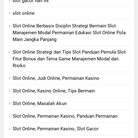
slot gacor hari ini
slot online
Slot Online Berbasis Disiplin Strategi Bermain Slot
Manajemen Modal Permainan Edukasi Slot Online Pola
Main Jangka Panjang
Slot Online Strategi dan Tips Slot Panduan Pemula Slot
Fitur Bonus dan Tema Game Manajemen Modal dan
Risiko
Slot Online, Judi Online, Permainan Kasino
Slot Online, Kasino Online, Tips Bermain
Slot Online, Masalah Akun
Slot Online, Permainan Kasino, Panduan Permainan
Slot Online, Permainan Kasino, Slot Gacor