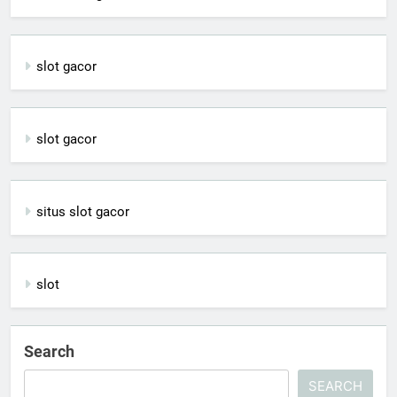
slot gacor
slot gacor
situs slot gacor
slot
Search
SEARCH