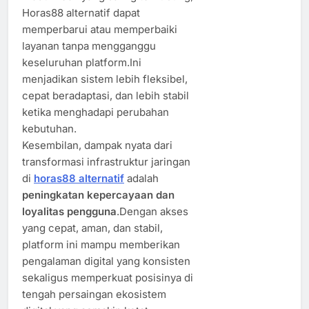
Horas88 alternatif dapat
memperbarui atau memperbaiki
layanan tanpa mengganggu
keseluruhan platform.Ini
menjadikan sistem lebih fleksibel,
cepat beradaptasi, dan lebih stabil
ketika menghadapi perubahan
kebutuhan.
Kesembilan, dampak nyata dari
transformasi infrastruktur jaringan
di
horas88 alternatif
adalah
peningkatan kepercayaan dan
loyalitas pengguna
.Dengan akses
yang cepat, aman, dan stabil,
platform ini mampu memberikan
pengalaman digital yang konsisten
sekaligus memperkuat posisinya di
tengah persaingan ekosistem