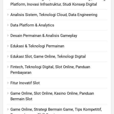
Platform, Inovasi Infrastruktur, Studi Konsep Digital
Analisis Sistem, Teknologi Cloud, Data Engineering
Data Platform & Analytics
Desain Permainan & Analisis Gameplay
Edukasi & Teknologi Permainan
Edukasi Slot, Game Online, Teknologi Digital
Fintech, Teknologi Digital, Slot Online, Panduan
Pembayaran
Fitur Inovatif Slot
Game Online, Slot Online, Kasino Online, Panduan
Bermain Slot
Game Online, Strategi Bermain Game, Tips Kompetitif,