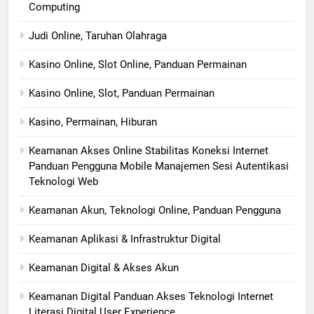
Computing
Judi Online, Taruhan Olahraga
Kasino Online, Slot Online, Panduan Permainan
Kasino Online, Slot, Panduan Permainan
Kasino, Permainan, Hiburan
Keamanan Akses Online Stabilitas Koneksi Internet
Panduan Pengguna Mobile Manajemen Sesi Autentikasi
Teknologi Web
Keamanan Akun, Teknologi Online, Panduan Pengguna
Keamanan Aplikasi & Infrastruktur Digital
Keamanan Digital & Akses Akun
Keamanan Digital Panduan Akses Teknologi Internet
Literasi Digital User Experience