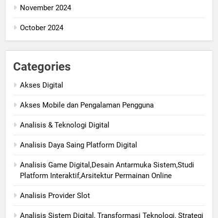
November 2024
October 2024
Categories
Akses Digital
Akses Mobile dan Pengalaman Pengguna
Analisis & Teknologi Digital
Analisis Daya Saing Platform Digital
Analisis Game Digital,Desain Antarmuka Sistem,Studi
Platform Interaktif,Arsitektur Permainan Online
Analisis Provider Slot
Analisis Sistem Digital, Transformasi Teknologi, Strategi