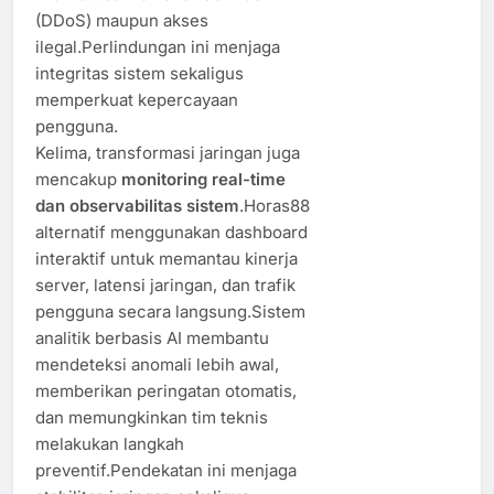
(DDoS) maupun akses
ilegal.Perlindungan ini menjaga
integritas sistem sekaligus
memperkuat kepercayaan
pengguna.
Kelima, transformasi jaringan juga
mencakup
monitoring real-time
dan observabilitas sistem
.Horas88
alternatif menggunakan dashboard
interaktif untuk memantau kinerja
server, latensi jaringan, dan trafik
pengguna secara langsung.Sistem
analitik berbasis AI membantu
mendeteksi anomali lebih awal,
memberikan peringatan otomatis,
dan memungkinkan tim teknis
melakukan langkah
preventif.Pendekatan ini menjaga