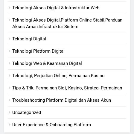
Teknologi Akses Digital & Infrastruktur Web
Teknologi Akses Digital,Platform Online Stabil,Panduan
Akses Aman,Infrastruktur Sistem
Teknologi Digital
Teknologi Platform Digital
Teknologi Web & Keamanan Digital
Teknologi, Perjudian Online, Permainan Kasino
Tips & Trik, Permainan Slot, Kasino, Strategi Permainan​
Troubleshooting Platform Digital dan Akses Akun
Uncategorized
User Experience & Onboarding Platform