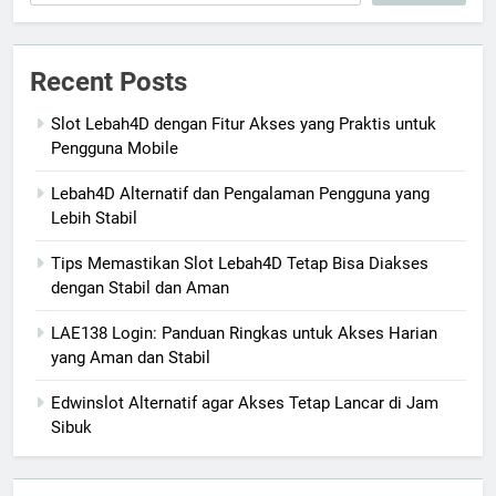
Recent Posts
Slot Lebah4D dengan Fitur Akses yang Praktis untuk
Pengguna Mobile
Lebah4D Alternatif dan Pengalaman Pengguna yang
Lebih Stabil
Tips Memastikan Slot Lebah4D Tetap Bisa Diakses
dengan Stabil dan Aman
LAE138 Login: Panduan Ringkas untuk Akses Harian
yang Aman dan Stabil
Edwinslot Alternatif agar Akses Tetap Lancar di Jam
Sibuk