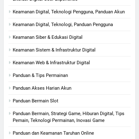
Keamanan Digital, Teknologi Pengguna, Panduan Akun
Keamanan Digital, Teknologi, Panduan Pengguna
Keamanan Siber & Edukasi Digital
Keamanan Sistem & Infrastruktur Digital
Keamanan Web & Infrastruktur Digital
Panduan & Tips Permainan
Panduan Akses Harian Akun
Panduan Bermain Slot
Panduan Bermain, Strategi Game, Hiburan Digital, Tips
Pemain, Teknologi Permainan, Inovasi Game
Panduan dan Keamanan Taruhan Online