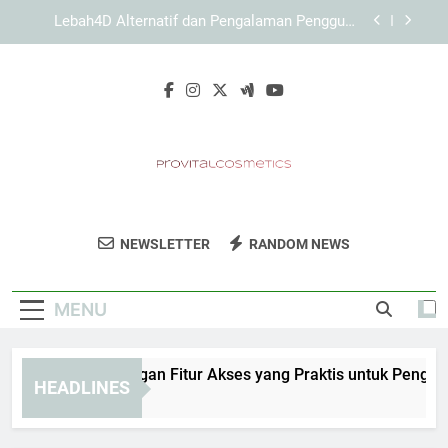
Skip
Tips Memastikan Slot Lebah4D Tetap Bisa
to
Diakses dengan Stabil dan Aman
content
LAE138 Login: Panduan Ringkas untuk Akses
Harian yang Aman dan Stabil
Slot Lebah4D dengan Fitur Akses yang Praktis
untuk Pengguna Mobile
Lebah4D Alternatif dan Pengalaman Pengguna
yang Lebih Stabil
Tips Memastikan Slot Lebah4D Tetap Bisa
Diakses dengan Stabil dan Aman
Proxy Tools Box
Amankan Privasi Online Anda Dengan Alat
LAE138 Login: Panduan Ringkas untuk Akses
NEWSLETTER
RANDOM NEWS
Harian yang Aman dan Stabil
Proxy Dari Proxy Tools Box. Solusi Anonim
Untuk Pengalaman Internet Yang Lebih
MENU
Aman.
ot Lebah4D dengan Fitur Akses yang Praktis untuk Pengguna 
HEADLINES
Months Ago