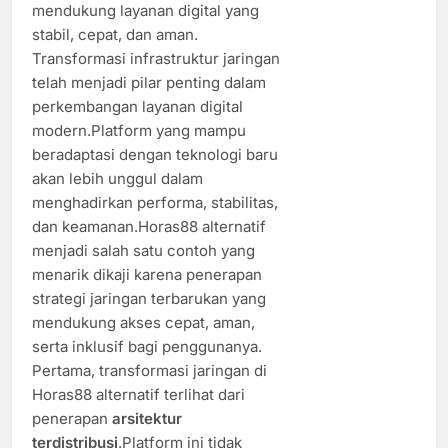
mendukung layanan digital yang
stabil, cepat, dan aman.
Transformasi infrastruktur jaringan
telah menjadi pilar penting dalam
perkembangan layanan digital
modern.Platform yang mampu
beradaptasi dengan teknologi baru
akan lebih unggul dalam
menghadirkan performa, stabilitas,
dan keamanan.Horas88 alternatif
menjadi salah satu contoh yang
menarik dikaji karena penerapan
strategi jaringan terbarukan yang
mendukung akses cepat, aman,
serta inklusif bagi penggunanya.
Pertama, transformasi jaringan di
Horas88 alternatif terlihat dari
penerapan
arsitektur
terdistribusi
.Platform ini tidak