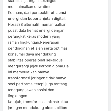
stabilitas jaringan sekaligus
meminimalkan downtime.
Keenam, dari perspektif
efisiensi
energi dan keberlanjutan digital
,
Horas88 alternatif memanfaatkan
pusat data hemat energi dengan
perangkat keras modern yang
ramah lingkungan.Penerapan
pendinginan efisien serta optimasi
konsumsi daya mendukung
stabilitas operasional sekaligus
mengurangi jejak karbon global.Hal
ini membuktikan bahwa
transformasi jaringan tidak hanya
soal performa, tetapi juga tentang
tanggung jawab sosial dan
lingkungan.
Ketujuh, transformasi infrastruktur
jaringan mendukung
aksesibilitas