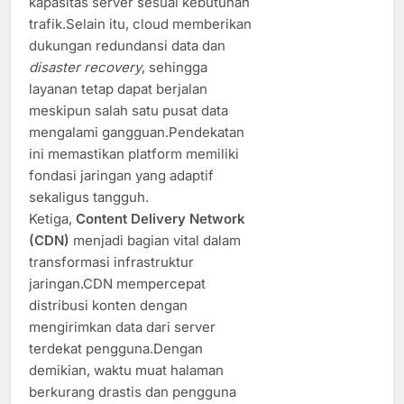
kapasitas server sesuai kebutuhan
trafik.Selain itu, cloud memberikan
dukungan redundansi data dan
disaster recovery
, sehingga
layanan tetap dapat berjalan
meskipun salah satu pusat data
mengalami gangguan.Pendekatan
ini memastikan platform memiliki
fondasi jaringan yang adaptif
sekaligus tangguh.
Ketiga,
Content Delivery Network
(CDN)
menjadi bagian vital dalam
transformasi infrastruktur
jaringan.CDN mempercepat
distribusi konten dengan
mengirimkan data dari server
terdekat pengguna.Dengan
demikian, waktu muat halaman
berkurang drastis dan pengguna