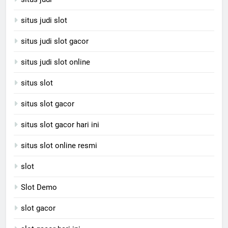
situs judi slot
situs judi slot gacor
situs judi slot online
situs slot
situs slot gacor
situs slot gacor hari ini
situs slot online resmi
slot
Slot Demo
slot gacor