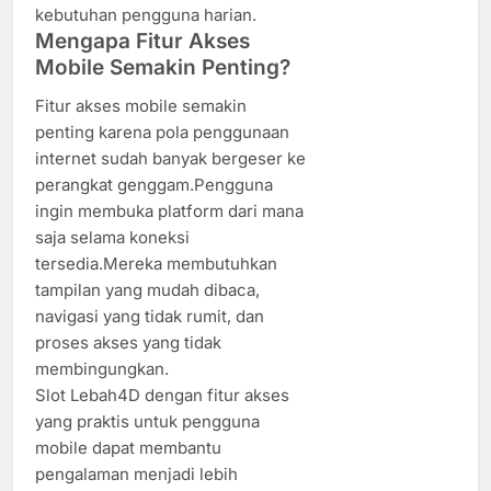
kebutuhan pengguna harian.
Mengapa Fitur Akses
Mobile Semakin Penting?
Fitur akses mobile semakin
penting karena pola penggunaan
internet sudah banyak bergeser ke
perangkat genggam.Pengguna
ingin membuka platform dari mana
saja selama koneksi
tersedia.Mereka membutuhkan
tampilan yang mudah dibaca,
navigasi yang tidak rumit, dan
proses akses yang tidak
membingungkan.
Slot Lebah4D dengan fitur akses
yang praktis untuk pengguna
mobile dapat membantu
pengalaman menjadi lebih