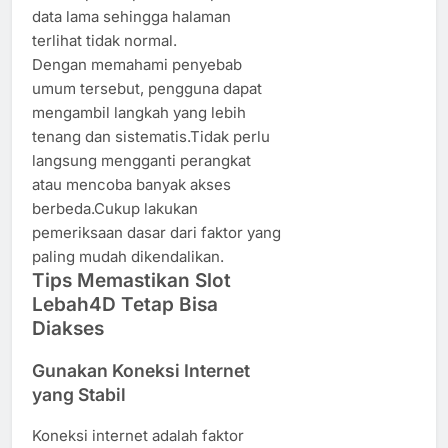
data lama sehingga halaman
terlihat tidak normal.
Dengan memahami penyebab
umum tersebut, pengguna dapat
mengambil langkah yang lebih
tenang dan sistematis.Tidak perlu
langsung mengganti perangkat
atau mencoba banyak akses
berbeda.Cukup lakukan
pemeriksaan dasar dari faktor yang
paling mudah dikendalikan.
Tips Memastikan Slot
Lebah4D Tetap Bisa
Diakses
Gunakan Koneksi Internet
yang Stabil
Koneksi internet adalah faktor