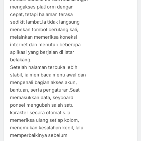
mengakses platform dengan
cepat, tetapi halaman terasa
sedikit lambat.Ia tidak langsung
menekan tombol berulang kali,
melainkan memeriksa koneksi
internet dan menutup beberapa
aplikasi yang berjalan di latar
belakang.
Setelah halaman terbuka lebih
stabil, ia membaca menu awal dan
mengenali bagian akses akun,
bantuan, serta pengaturan.Saat
memasukkan data, keyboard
ponsel mengubah salah satu
karakter secara otomatis.Ia
memeriksa ulang setiap kolom,
menemukan kesalahan kecil, lalu
memperbaikinya sebelum