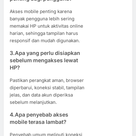
Akses mobile penting karena
banyak pengguna lebih sering
memakai HP untuk aktivitas online
harian, sehingga tampilan harus
responsif dan mudah digunakan.
3.Apa yang perlu disiapkan
sebelum mengakses lewat
HP?
Pastikan perangkat aman, browser
diperbarui, koneksi stabil, tampilan
jelas, dan data akun diperiksa
sebelum melanjutkan.
4.Apa penyebab akses
mobile terasa lambat?
Penyebab umum meliputi koneksi