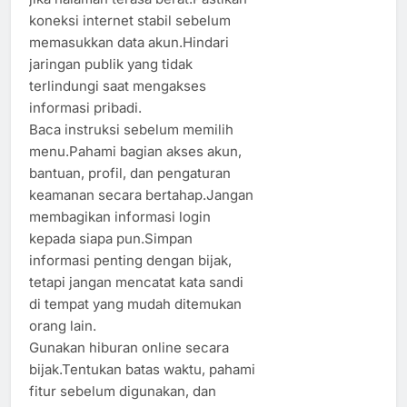
koneksi internet stabil sebelum
memasukkan data akun.Hindari
jaringan publik yang tidak
terlindungi saat mengakses
informasi pribadi.
Baca instruksi sebelum memilih
menu.Pahami bagian akses akun,
bantuan, profil, dan pengaturan
keamanan secara bertahap.Jangan
membagikan informasi login
kepada siapa pun.Simpan
informasi penting dengan bijak,
tetapi jangan mencatat kata sandi
di tempat yang mudah ditemukan
orang lain.
Gunakan hiburan online secara
bijak.Tentukan batas waktu, pahami
fitur sebelum digunakan, dan