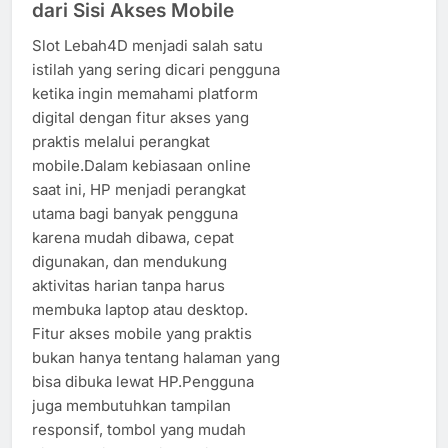
dari Sisi Akses Mobile
Slot Lebah4D menjadi salah satu
istilah yang sering dicari pengguna
ketika ingin memahami platform
digital dengan fitur akses yang
praktis melalui perangkat
mobile.Dalam kebiasaan online
saat ini, HP menjadi perangkat
utama bagi banyak pengguna
karena mudah dibawa, cepat
digunakan, dan mendukung
aktivitas harian tanpa harus
membuka laptop atau desktop.
Fitur akses mobile yang praktis
bukan hanya tentang halaman yang
bisa dibuka lewat HP.Pengguna
juga membutuhkan tampilan
responsif, tombol yang mudah