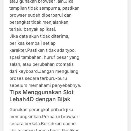
atau gunakan browser lain.Jika
tampilan tidak sempurna, pastikan
browser sudah diperbarui dan
perangkat tidak menjalankan
terlalu banyak aplikasi.
Jika data akun tidak diterima,
periksa kembali setiap
karakter.Pastikan tidak ada typo,
spasi tambahan, huruf besar yang
salah, atau perubahan otomatis
dari keyboard.Jangan mengulang
proses secara terburu-buru
sebelum memahami penyebabnya.
Tips Menggunakan Slot
Lebah4D dengan Bijak
Gunakan perangkat pribadi jika
memungkinkan.Perbarui browser
secara berkala.Bersihkan cache
jika halaman terasa berat.Pastikan