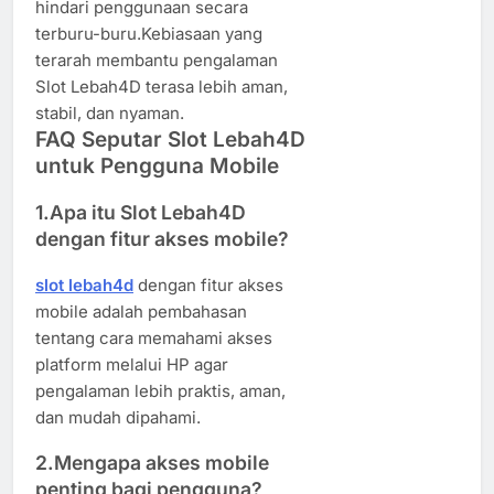
hindari penggunaan secara
terburu-buru.Kebiasaan yang
terarah membantu pengalaman
Slot Lebah4D terasa lebih aman,
stabil, dan nyaman.
FAQ Seputar Slot Lebah4D
untuk Pengguna Mobile
1.Apa itu Slot Lebah4D
dengan fitur akses mobile?
slot lebah4d
dengan fitur akses
mobile adalah pembahasan
tentang cara memahami akses
platform melalui HP agar
pengalaman lebih praktis, aman,
dan mudah dipahami.
2.Mengapa akses mobile
penting bagi pengguna?