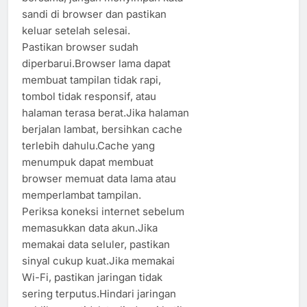
sandi di browser dan pastikan
keluar setelah selesai.
Pastikan browser sudah
diperbarui.Browser lama dapat
membuat tampilan tidak rapi,
tombol tidak responsif, atau
halaman terasa berat.Jika halaman
berjalan lambat, bersihkan cache
terlebih dahulu.Cache yang
menumpuk dapat membuat
browser memuat data lama atau
memperlambat tampilan.
Periksa koneksi internet sebelum
memasukkan data akun.Jika
memakai data seluler, pastikan
sinyal cukup kuat.Jika memakai
Wi-Fi, pastikan jaringan tidak
sering terputus.Hindari jaringan