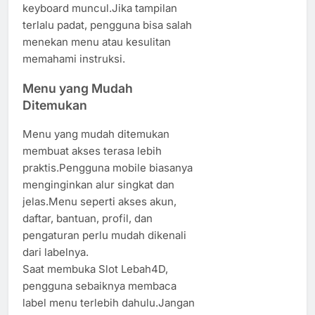
keyboard muncul.Jika tampilan
terlalu padat, pengguna bisa salah
menekan menu atau kesulitan
memahami instruksi.
Menu yang Mudah
Ditemukan
Menu yang mudah ditemukan
membuat akses terasa lebih
praktis.Pengguna mobile biasanya
menginginkan alur singkat dan
jelas.Menu seperti akses akun,
daftar, bantuan, profil, dan
pengaturan perlu mudah dikenali
dari labelnya.
Saat membuka Slot Lebah4D,
pengguna sebaiknya membaca
label menu terlebih dahulu.Jangan