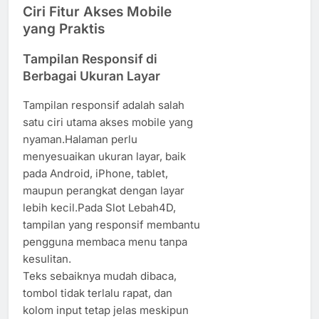
Ciri Fitur Akses Mobile
yang Praktis
Tampilan Responsif di
Berbagai Ukuran Layar
Tampilan responsif adalah salah
satu ciri utama akses mobile yang
nyaman.Halaman perlu
menyesuaikan ukuran layar, baik
pada Android, iPhone, tablet,
maupun perangkat dengan layar
lebih kecil.Pada Slot Lebah4D,
tampilan yang responsif membantu
pengguna membaca menu tanpa
kesulitan.
Teks sebaiknya mudah dibaca,
tombol tidak terlalu rapat, dan
kolom input tetap jelas meskipun