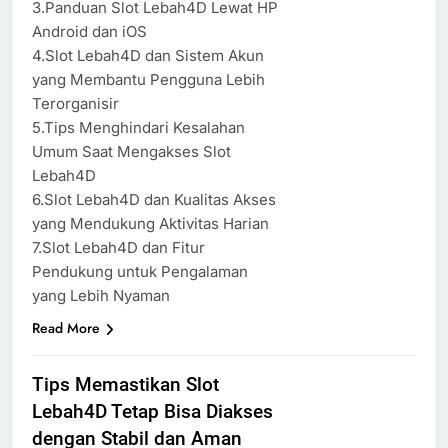
3.Panduan Slot Lebah4D Lewat HP
Android dan iOS
4.Slot Lebah4D dan Sistem Akun
yang Membantu Pengguna Lebih
Terorganisir
5.Tips Menghindari Kesalahan
Umum Saat Mengakses Slot
Lebah4D
6.Slot Lebah4D dan Kualitas Akses
yang Mendukung Aktivitas Harian
7.Slot Lebah4D dan Fitur
Pendukung untuk Pengalaman
yang Lebih Nyaman
Read More
Tips Memastikan Slot
Lebah4D Tetap Bisa Diakses
dengan Stabil dan Aman