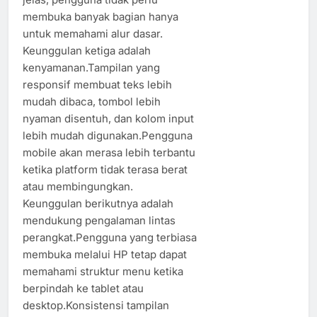
membuka banyak bagian hanya
untuk memahami alur dasar.
Keunggulan ketiga adalah
kenyamanan.Tampilan yang
responsif membuat teks lebih
mudah dibaca, tombol lebih
nyaman disentuh, dan kolom input
lebih mudah digunakan.Pengguna
mobile akan merasa lebih terbantu
ketika platform tidak terasa berat
atau membingungkan.
Keunggulan berikutnya adalah
mendukung pengalaman lintas
perangkat.Pengguna yang terbiasa
membuka melalui HP tetap dapat
memahami struktur menu ketika
berpindah ke tablet atau
desktop.Konsistensi tampilan