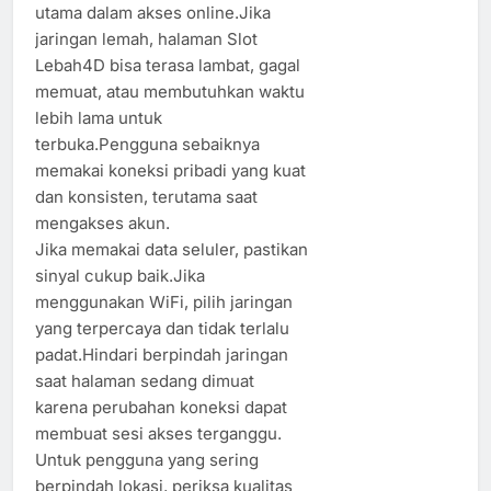
utama dalam akses online.Jika
jaringan lemah, halaman Slot
Lebah4D bisa terasa lambat, gagal
memuat, atau membutuhkan waktu
lebih lama untuk
terbuka.Pengguna sebaiknya
memakai koneksi pribadi yang kuat
dan konsisten, terutama saat
mengakses akun.
Jika memakai data seluler, pastikan
sinyal cukup baik.Jika
menggunakan WiFi, pilih jaringan
yang terpercaya dan tidak terlalu
padat.Hindari berpindah jaringan
saat halaman sedang dimuat
karena perubahan koneksi dapat
membuat sesi akses terganggu.
Untuk pengguna yang sering
berpindah lokasi, periksa kualitas