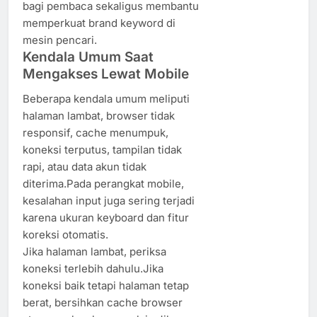
bagi pembaca sekaligus membantu
memperkuat brand keyword di
mesin pencari.
Kendala Umum Saat
Mengakses Lewat Mobile
Beberapa kendala umum meliputi
halaman lambat, browser tidak
responsif, cache menumpuk,
koneksi terputus, tampilan tidak
rapi, atau data akun tidak
diterima.Pada perangkat mobile,
kesalahan input juga sering terjadi
karena ukuran keyboard dan fitur
koreksi otomatis.
Jika halaman lambat, periksa
koneksi terlebih dahulu.Jika
koneksi baik tetapi halaman tetap
berat, bersihkan cache browser