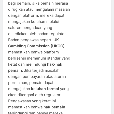
bagi pemain. Jika pemain merasa
dirugikan atau mengalami masalah
dengan platform, mereka dapat
mengajukan keluhan melalui
saluran pengaduan yang
disediakan oleh badan regulator.
Badan pengawas seperti
UK
Gambling Commission (UKGC)
memastikan bahwa platform
berlisensi memenuhi standar yang
ketat dan
melindungi hak-hak
pemain
. Jika terjadi masalah
dengan pembayaran atau aturan
permainan, pemain dapat
mengajukan
keluhan formal
yang
akan ditangani oleh regulator.
Pengawasan yang ketat ini
memastikan bahwa
hak pemain
terlindungi
dan bahwa mereka