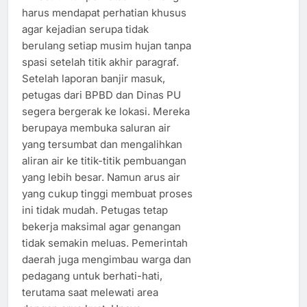
harus mendapat perhatian khusus
agar kejadian serupa tidak
berulang setiap musim hujan tanpa
spasi setelah titik akhir paragraf.
Setelah laporan banjir masuk,
petugas dari BPBD dan Dinas PU
segera bergerak ke lokasi. Mereka
berupaya membuka saluran air
yang tersumbat dan mengalihkan
aliran air ke titik-titik pembuangan
yang lebih besar. Namun arus air
yang cukup tinggi membuat proses
ini tidak mudah. Petugas tetap
bekerja maksimal agar genangan
tidak semakin meluas. Pemerintah
daerah juga mengimbau warga dan
pedagang untuk berhati-hati,
terutama saat melewati area