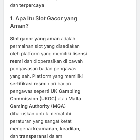
dan
terpercaya
.
1. Apa Itu Slot Gacor yang
Aman?
Slot gacor yang aman
adalah
permainan slot yang disediakan
oleh platform yang memiliki
lisensi
resmi
dan dioperasikan di bawah
pengawasan badan pengawas
yang sah. Platform yang memiliki
sertifikasi resmi
dari badan
pengawas seperti
UK Gambling
Commission (UKGC)
atau
Malta
Gaming Authority (MGA)
diharuskan untuk mematuhi
peraturan yang sangat ketat
mengenai
keamanan
,
keadilan
,
dan
transparansi
dalam