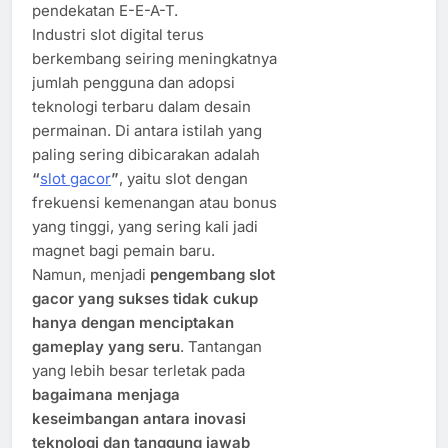
pendekatan E-E-A-T.
Industri slot digital terus
berkembang seiring meningkatnya
jumlah pengguna dan adopsi
teknologi terbaru dalam desain
permainan. Di antara istilah yang
paling sering dibicarakan adalah
“
slot gacor
”
, yaitu slot dengan
frekuensi kemenangan atau bonus
yang tinggi, yang sering kali jadi
magnet bagi pemain baru.
Namun, menjadi
pengembang slot
gacor yang sukses tidak cukup
hanya dengan menciptakan
gameplay yang seru
. Tantangan
yang lebih besar terletak pada
bagaimana menjaga
keseimbangan antara inovasi
teknologi dan tanggung jawab