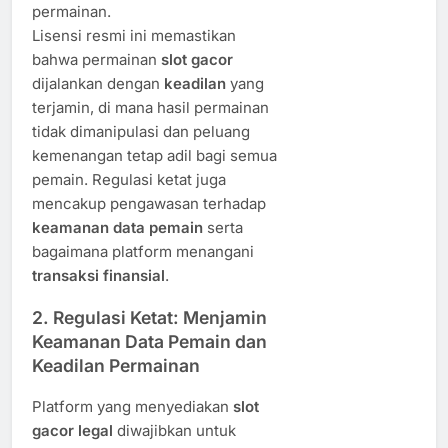
permainan.
Lisensi resmi ini memastikan
bahwa permainan
slot gacor
dijalankan dengan
keadilan
yang
terjamin, di mana hasil permainan
tidak dimanipulasi dan peluang
kemenangan tetap adil bagi semua
pemain. Regulasi ketat juga
mencakup pengawasan terhadap
keamanan data pemain
serta
bagaimana platform menangani
transaksi finansial
.
2. Regulasi Ketat: Menjamin
Keamanan Data Pemain dan
Keadilan Permainan
Platform yang menyediakan
slot
gacor legal
diwajibkan untuk