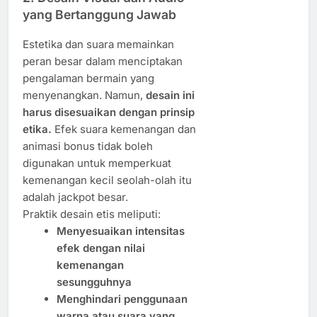
yang Bertanggung Jawab
Estetika dan suara memainkan
peran besar dalam menciptakan
pengalaman bermain yang
menyenangkan. Namun,
desain ini
harus disesuaikan dengan prinsip
etika.
Efek suara kemenangan dan
animasi bonus tidak boleh
digunakan untuk memperkuat
kemenangan kecil seolah-olah itu
adalah jackpot besar.
Praktik desain etis meliputi:
Menyesuaikan intensitas
efek dengan nilai
kemenangan
sesungguhnya
Menghindari penggunaan
warna atau suara yang