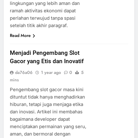
lingkungan yang lebih aman dan
ramah aktivitas ekonomi dapat
perlahan terwujud tanpa spasi
setelah titik akhir paragraf.
Read More
Menjadi Pengembang Slot
Gacor yang Etis dan Inovatif
da76a06
1 year ago
0
5
mins
Pengembang slot gacor masa kini
dituntut tidak hanya menghadirkan
hiburan, tetapi juga menjaga etika
dan inovasi. Artikel ini membahas
bagaimana developer dapat
menciptakan permainan yang seru,
aman, dan bermoral dengan