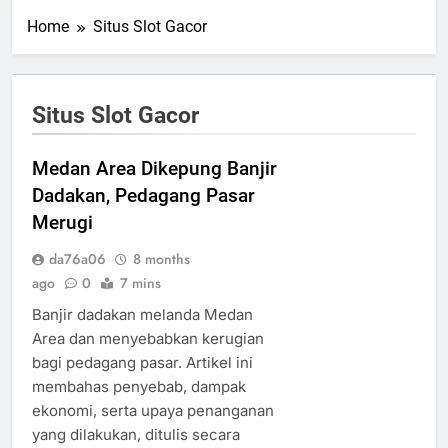
Home
Situs Slot Gacor
Situs Slot Gacor
Medan Area Dikepung Banjir
Dadakan, Pedagang Pasar
Merugi
da76a06
8 months
ago
0
7 mins
Banjir dadakan melanda Medan
Area dan menyebabkan kerugian
bagi pedagang pasar. Artikel ini
membahas penyebab, dampak
ekonomi, serta upaya penanganan
yang dilakukan, ditulis secara