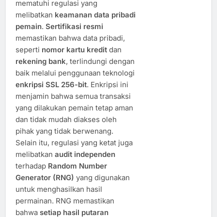
mematuhi regulasi yang
melibatkan
keamanan data pribadi
pemain
.
Sertifikasi resmi
memastikan bahwa data pribadi,
seperti
nomor kartu kredit
dan
rekening bank
, terlindungi dengan
baik melalui penggunaan teknologi
enkripsi SSL 256-bit
. Enkripsi ini
menjamin bahwa semua transaksi
yang dilakukan pemain tetap aman
dan tidak mudah diakses oleh
pihak yang tidak berwenang.
Selain itu, regulasi yang ketat juga
melibatkan
audit independen
terhadap
Random Number
Generator (RNG)
yang digunakan
untuk menghasilkan hasil
permainan. RNG memastikan
bahwa
setiap hasil putaran