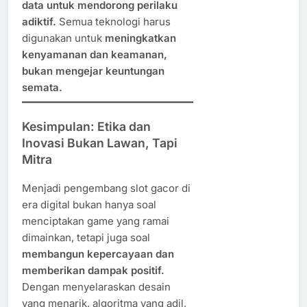
data untuk mendorong perilaku
adiktif.
Semua teknologi harus
digunakan untuk
meningkatkan
kenyamanan dan keamanan,
bukan mengejar keuntungan
semata.
Kesimpulan: Etika dan
Inovasi Bukan Lawan, Tapi
Mitra
Menjadi pengembang slot gacor di
era digital bukan hanya soal
menciptakan game yang ramai
dimainkan, tetapi juga soal
membangun kepercayaan dan
memberikan dampak positif.
Dengan menyelaraskan desain
yang menarik, algoritma yang adil,