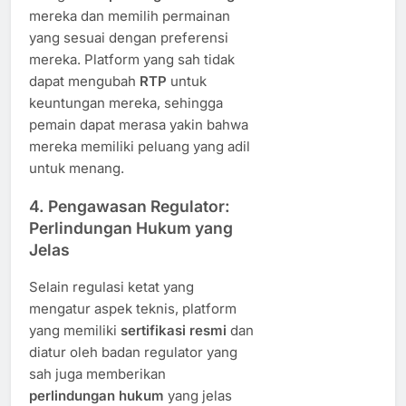
mereka dan memilih permainan
yang sesuai dengan preferensi
mereka. Platform yang sah tidak
dapat mengubah
RTP
untuk
keuntungan mereka, sehingga
pemain dapat merasa yakin bahwa
mereka memiliki peluang yang adil
untuk menang.
4. Pengawasan Regulator:
Perlindungan Hukum yang
Jelas
Selain regulasi ketat yang
mengatur aspek teknis, platform
yang memiliki
sertifikasi resmi
dan
diatur oleh badan regulator yang
sah juga memberikan
perlindungan hukum
yang jelas