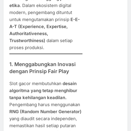
etika
. Dalam ekosistem digital
modern, pengembang dituntut
untuk mengutamakan prinsip
E-E-
A-T (Experience, Expertise,
Authoritativeness,
Trustworthiness)
dalam setiap
proses produksi.
1. Menggabungkan Inovasi
dengan Prinsip Fair Play
Slot gacor membutuhkan
desain
algoritma yang tetap menghibur
tanpa kehilangan keadilan.
Pengembang harus menggunakan
RNG (Random Number Generator)
yang diaudit secara independen,
memastikan hasil setiap putaran