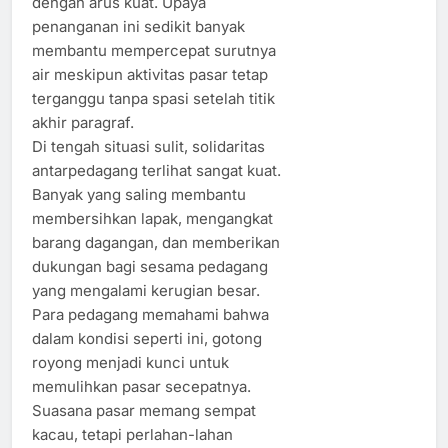
dengan arus kuat. Upaya
penanganan ini sedikit banyak
membantu mempercepat surutnya
air meskipun aktivitas pasar tetap
terganggu tanpa spasi setelah titik
akhir paragraf.
Di tengah situasi sulit, solidaritas
antarpedagang terlihat sangat kuat.
Banyak yang saling membantu
membersihkan lapak, mengangkat
barang dagangan, dan memberikan
dukungan bagi sesama pedagang
yang mengalami kerugian besar.
Para pedagang memahami bahwa
dalam kondisi seperti ini, gotong
royong menjadi kunci untuk
memulihkan pasar secepatnya.
Suasana pasar memang sempat
kacau, tetapi perlahan-lahan