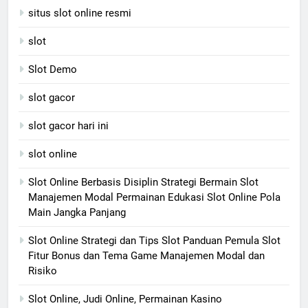
situs slot online resmi
slot
Slot Demo
slot gacor
slot gacor hari ini
slot online
Slot Online Berbasis Disiplin Strategi Bermain Slot
Manajemen Modal Permainan Edukasi Slot Online Pola
Main Jangka Panjang
Slot Online Strategi dan Tips Slot Panduan Pemula Slot
Fitur Bonus dan Tema Game Manajemen Modal dan
Risiko
Slot Online, Judi Online, Permainan Kasino