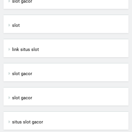
slot gacor
slot
link situs slot
slot gacor
slot gacor
situs slot gacor