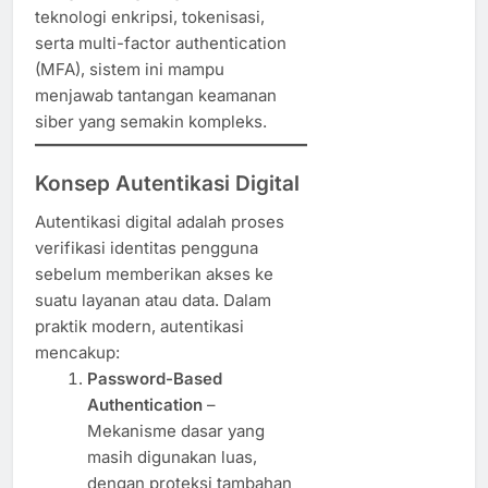
teknologi enkripsi, tokenisasi,
serta multi-factor authentication
(MFA), sistem ini mampu
menjawab tantangan keamanan
siber yang semakin kompleks.
Konsep Autentikasi Digital
Autentikasi digital adalah proses
verifikasi identitas pengguna
sebelum memberikan akses ke
suatu layanan atau data. Dalam
praktik modern, autentikasi
mencakup:
Password-Based
Authentication
–
Mekanisme dasar yang
masih digunakan luas,
dengan proteksi tambahan