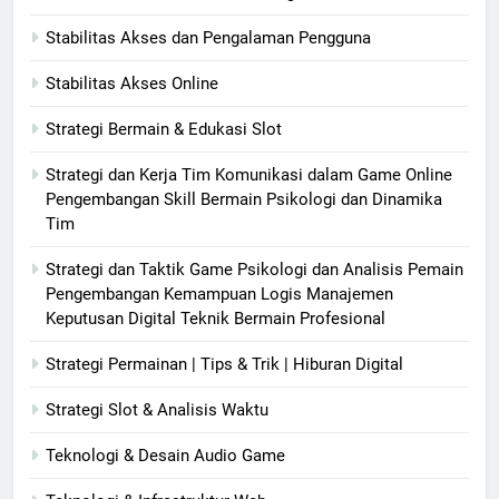
Stabilitas Akses dan Pengalaman Pengguna
Stabilitas Akses Online
Strategi Bermain & Edukasi Slot
Strategi dan Kerja Tim Komunikasi dalam Game Online
Pengembangan Skill Bermain Psikologi dan Dinamika
Tim
Strategi dan Taktik Game Psikologi dan Analisis Pemain
Pengembangan Kemampuan Logis Manajemen
Keputusan Digital Teknik Bermain Profesional
Strategi Permainan | Tips & Trik | Hiburan Digital
Strategi Slot & Analisis Waktu
Teknologi & Desain Audio Game