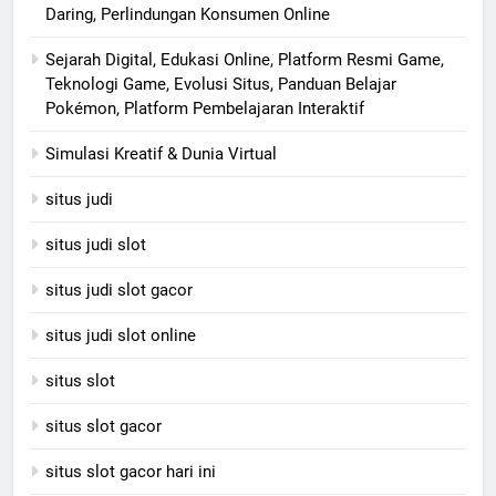
Daring, Perlindungan Konsumen Online
Sejarah Digital, Edukasi Online, Platform Resmi Game,
Teknologi Game, Evolusi Situs, Panduan Belajar
Pokémon, Platform Pembelajaran Interaktif
Simulasi Kreatif & Dunia Virtual
situs judi
situs judi slot
situs judi slot gacor
situs judi slot online
situs slot
situs slot gacor
situs slot gacor hari ini