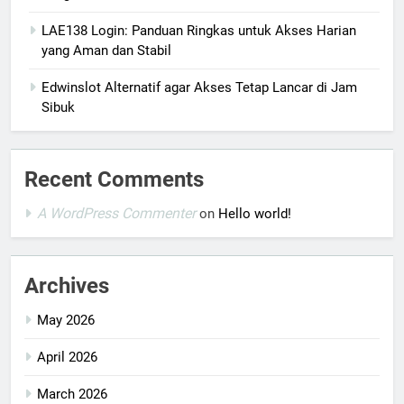
LAE138 Login: Panduan Ringkas untuk Akses Harian
yang Aman dan Stabil
Edwinslot Alternatif agar Akses Tetap Lancar di Jam
Sibuk
Recent Comments
A WordPress Commenter
on
Hello world!
Archives
May 2026
April 2026
March 2026