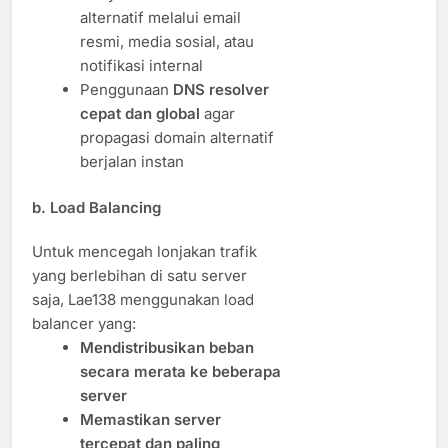
alternatif melalui email
resmi, media sosial, atau
notifikasi internal
Penggunaan
DNS resolver
cepat dan global
agar
propagasi domain alternatif
berjalan instan
b.
Load Balancing
Untuk mencegah lonjakan trafik
yang berlebihan di satu server
saja, Lae138 menggunakan load
balancer yang:
Mendistribusikan beban
secara merata ke beberapa
server
Memastikan server
tercepat dan paling