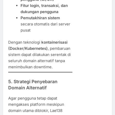
Fitur login, transaksi, dan
dukungan pengguna
Pemutakhiran sistem
secara otomatis dari server
pusat
Dengan teknologi
kontainerisasi
(Docker/Kubernetes)
, pembaruan
sistem dapat dilakukan serentak di
seluruh domain alternatif tanpa
menimbulkan downtime.
5. Strategi Penyebaran
Domain Alternatif
Agar pengguna tetap dapat
mengakses platform meskipun
domain utama diblokir, Lae138