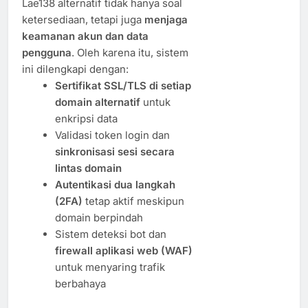
Lae138 alternatif tidak hanya soal
ketersediaan, tetapi juga
menjaga
keamanan akun dan data
pengguna
. Oleh karena itu, sistem
ini dilengkapi dengan:
Sertifikat SSL/TLS di setiap
domain alternatif
untuk
enkripsi data
Validasi token login dan
sinkronisasi sesi secara
lintas domain
Autentikasi dua langkah
(2FA)
tetap aktif meskipun
domain berpindah
Sistem deteksi bot dan
firewall aplikasi web (WAF)
untuk menyaring trafik
berbahaya