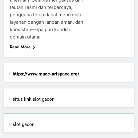
tautan resmi dan terpercaya,
pengguna tetap dapat menikmati
layanan dengan lancar, aman, dan
konsisten—apa pun kondisi
domain utama.
Read More
https://www.macc-artspace.org/
situs link slot gacor
slot gacor