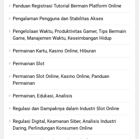
Panduan Registrasi Tutorial Bermain Platform Online
Pengalaman Pengguna dan Stabilitas Akses
Pengelolaan Waktu, Produktivitas Gamer, Tips Bermain
Game, Manajemen Waktu, Keseimbangan Hidup
Permainan Kartu, Kasino Online, Hiburan
Permainan Slot
Permainan Slot Online, Kasino Online, Panduan
Permainan
Permainan, Edukasi, Analisis
Regulasi dan Dampaknya dalam Industri Slot Online
Regulasi Digital, Keamanan Siber, Analisis Industri
Daring, Perlindungan Konsumen Online