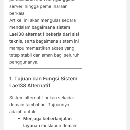
server, hingga pemeliharaan
berkala.
Artikel ini akan mengulas secara
mendalam
bagaimana sistem
Lae138 alternatif bekerja dari sisi
teknis
, serta bagaimana sistem ini
mampu memastikan akses yang
tetap stabil dan aman bagi seluruh
penggunanya.
1. Tujuan dan Fungsi Sistem
Lae138 Alternatif
Sistem alternatif bukan sekadar
domain tambahan. Tujuannya
adalah untuk:
Menjaga keberlanjutan
layanan
meskipun domain