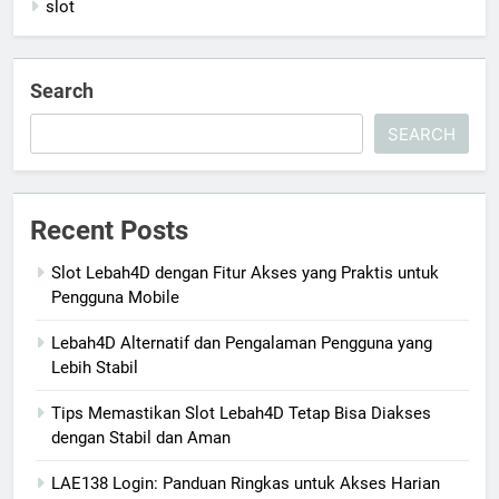
slot
Search
SEARCH
Recent Posts
Slot Lebah4D dengan Fitur Akses yang Praktis untuk
Pengguna Mobile
Lebah4D Alternatif dan Pengalaman Pengguna yang
Lebih Stabil
Tips Memastikan Slot Lebah4D Tetap Bisa Diakses
dengan Stabil dan Aman
LAE138 Login: Panduan Ringkas untuk Akses Harian