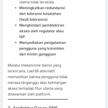
utama tidak tersedia
Meningkatkan redundansi
dan toleransi kesalahan
(fault tolerance)
Menghindari pemblokiran
akses oleh regulator atau
ISP
Menyediakan pengalaman
pengguna yang konsisten
dan minim gangguan
Melalui mekanisme teknis yang
terencana, Lae138 alternatif
memastikan bahwa pengguna tidak
merasa terganggu atau kehilangan
akses terhadap fitur utama yang
ditawarkan oleh platform.
2. Arsitektur Dasar: DNS