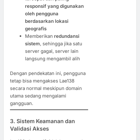
responsif yang digunakan
oleh pengguna
berdasarkan lokasi
geografis
Memberikan
redundansi
sistem
, sehingga jika satu
server gagal, server lain
langsung mengambil alih
Dengan pendekatan ini, pengguna
tetap bisa mengakses Lae138
secara normal meskipun domain
utama sedang mengalami
gangguan.
3. Sistem Keamanan dan
Validasi Akses