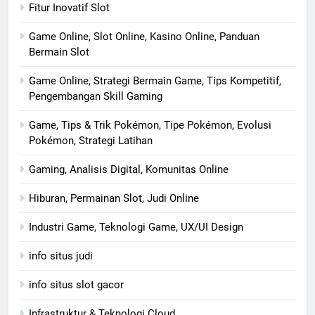
Fitur Inovatif Slot
Game Online, Slot Online, Kasino Online, Panduan
Bermain Slot
Game Online, Strategi Bermain Game, Tips Kompetitif,
Pengembangan Skill Gaming
Game, Tips & Trik Pokémon, Tipe Pokémon, Evolusi
Pokémon, Strategi Latihan
Gaming, Analisis Digital, Komunitas Online
Hiburan, Permainan Slot, Judi Online
Industri Game, Teknologi Game, UX/UI Design
info situs judi
info situs slot gacor
Infrastruktur & Teknologi Cloud