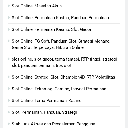
Slot Online, Masalah Akun
Slot Online, Permainan Kasino, Panduan Permainan
Slot Online, Permainan Kasino, Slot Gacor
Slot Online, PG Soft, Panduan Slot, Strategi Menang,
Game Slot Terpercaya, Hiburan Online
slot online, slot gacor, tema fantasi, RTP tinggi, strategi
slot, panduan bermain, tips slot
Slot Online, Strategi Slot, Champion4D, RTP, Volatilitas
Slot Online, Teknologi Gaming, Inovasi Permainan
Slot Online, Tema Permainan, Kasino
Slot, Permainan, Panduan, Strategi
Stabilitas Akses dan Pengalaman Pengguna