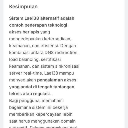
Kesimpulan
Sistem Lae138 alternatif adalah
contoh penerapan teknologi
akses berlapis
yang
mengedepankan ketersediaan,
keamanan, dan efisiensi. Dengan
kombinasi antara DNS redirection,
load balancing, sertifikasi
keamanan, dan sistem sinkronisasi
server real-time, Lae138 mampu
menyediakan
pengalaman akses
yang andal di tengah tantangan
teknis atau regulasi
.
Bagi pengguna, memahami
bagaimana sistem ini bekerja
memberikan kepercayaan lebih
saat harus menggunakan domain
alternatif. Selama mengakses dari