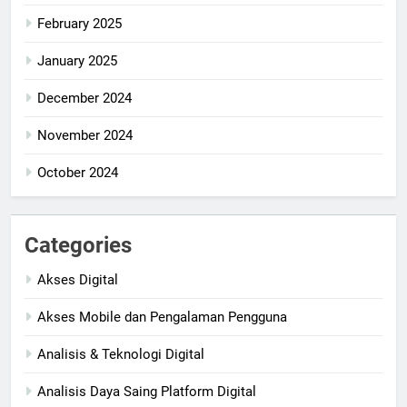
February 2025
January 2025
December 2024
November 2024
October 2024
Categories
Akses Digital
Akses Mobile dan Pengalaman Pengguna
Analisis & Teknologi Digital
Analisis Daya Saing Platform Digital