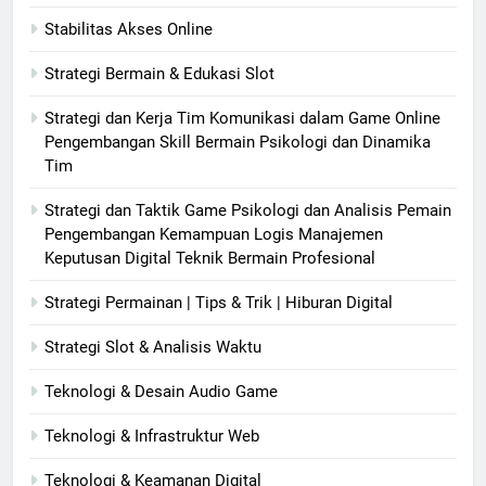
Stabilitas Akses Online
Strategi Bermain & Edukasi Slot
Strategi dan Kerja Tim Komunikasi dalam Game Online
Pengembangan Skill Bermain Psikologi dan Dinamika
Tim
Strategi dan Taktik Game Psikologi dan Analisis Pemain
Pengembangan Kemampuan Logis Manajemen
Keputusan Digital Teknik Bermain Profesional
Strategi Permainan | Tips & Trik | Hiburan Digital
Strategi Slot & Analisis Waktu
Teknologi & Desain Audio Game
Teknologi & Infrastruktur Web
Teknologi & Keamanan Digital