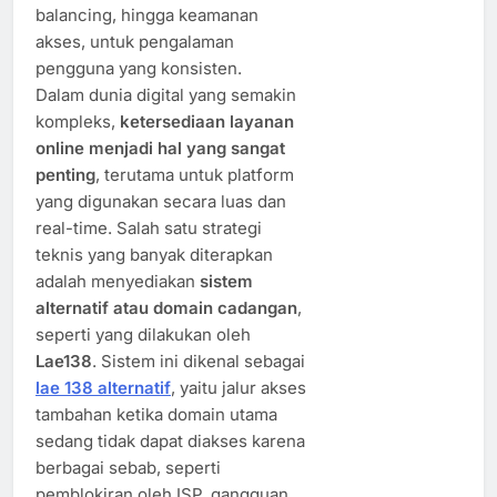
balancing, hingga keamanan
akses, untuk pengalaman
pengguna yang konsisten.
Dalam dunia digital yang semakin
kompleks,
ketersediaan layanan
online menjadi hal yang sangat
penting
, terutama untuk platform
yang digunakan secara luas dan
real-time. Salah satu strategi
teknis yang banyak diterapkan
adalah menyediakan
sistem
alternatif atau domain cadangan
,
seperti yang dilakukan oleh
Lae138
. Sistem ini dikenal sebagai
lae 138 alternatif
, yaitu jalur akses
tambahan ketika domain utama
sedang tidak dapat diakses karena
berbagai sebab, seperti
pemblokiran oleh ISP, gangguan