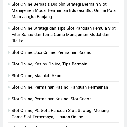
Slot Online Berbasis Disiplin Strategi Bermain Slot
Manajemen Modal Permainan Edukasi Slot Online Pola
Main Jangka Panjang
Slot Online Strategi dan Tips Slot Panduan Pemula Slot
Fitur Bonus dan Tema Game Manajemen Modal dan
Risiko
Slot Online, Judi Online, Permainan Kasino
Slot Online, Kasino Online, Tips Bermain
Slot Online, Masalah Akun
Slot Online, Permainan Kasino, Panduan Permainan
Slot Online, Permainan Kasino, Slot Gacor
Slot Online, PG Soft, Panduan Slot, Strategi Menang,
Game Slot Terpercaya, Hiburan Online