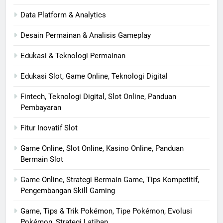
Data Platform & Analytics
Desain Permainan & Analisis Gameplay
Edukasi & Teknologi Permainan
Edukasi Slot, Game Online, Teknologi Digital
Fintech, Teknologi Digital, Slot Online, Panduan
Pembayaran
Fitur Inovatif Slot
Game Online, Slot Online, Kasino Online, Panduan
Bermain Slot
Game Online, Strategi Bermain Game, Tips Kompetitif,
Pengembangan Skill Gaming
Game, Tips & Trik Pokémon, Tipe Pokémon, Evolusi
Pokémon, Strategi Latihan