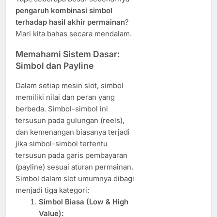
pengaruh kombinasi simbol
terhadap hasil akhir permainan
?
Mari kita bahas secara mendalam.
Memahami Sistem Dasar:
Simbol dan Payline
Dalam setiap mesin slot, simbol
memiliki nilai dan peran yang
berbeda. Simbol-simbol ini
tersusun pada gulungan (reels),
dan kemenangan biasanya terjadi
jika simbol-simbol tertentu
tersusun pada garis pembayaran
(payline) sesuai aturan permainan.
Simbol dalam slot umumnya dibagi
menjadi tiga kategori:
Simbol Biasa (Low & High
Value):