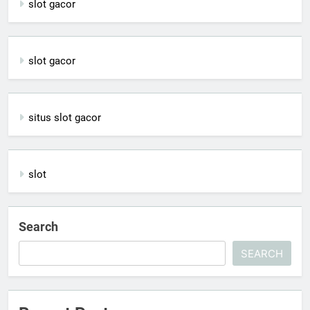
slot gacor
slot gacor
situs slot gacor
slot
Search
SEARCH