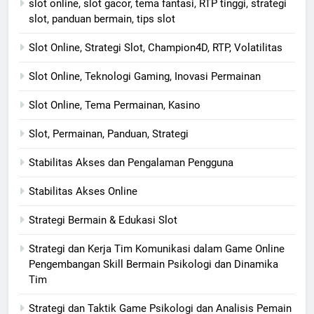
slot online, slot gacor, tema fantasi, RTP tinggi, strategi
slot, panduan bermain, tips slot
Slot Online, Strategi Slot, Champion4D, RTP, Volatilitas
Slot Online, Teknologi Gaming, Inovasi Permainan
Slot Online, Tema Permainan, Kasino
Slot, Permainan, Panduan, Strategi
Stabilitas Akses dan Pengalaman Pengguna
Stabilitas Akses Online
Strategi Bermain & Edukasi Slot
Strategi dan Kerja Tim Komunikasi dalam Game Online
Pengembangan Skill Bermain Psikologi dan Dinamika
Tim
Strategi dan Taktik Game Psikologi dan Analisis Pemain