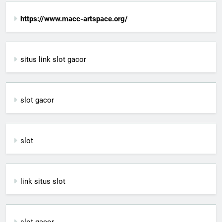
https://www.macc-artspace.org/
situs link slot gacor
slot gacor
slot
link situs slot