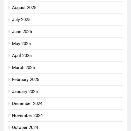
August 2025
July 2025
June 2025
May 2025
April 2025
March 2025
February 2025
January 2025
December 2024
November 2024
October 2024