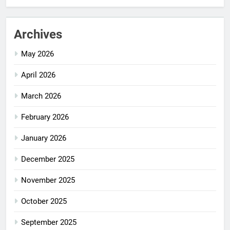
Archives
May 2026
April 2026
March 2026
February 2026
January 2026
December 2025
November 2025
October 2025
September 2025