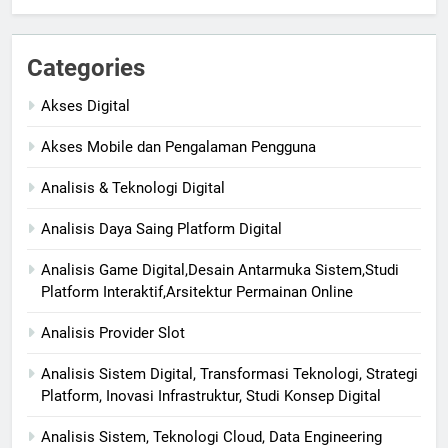
Categories
Akses Digital
Akses Mobile dan Pengalaman Pengguna
Analisis & Teknologi Digital
Analisis Daya Saing Platform Digital
Analisis Game Digital,Desain Antarmuka Sistem,Studi
Platform Interaktif,Arsitektur Permainan Online
Analisis Provider Slot
Analisis Sistem Digital, Transformasi Teknologi, Strategi
Platform, Inovasi Infrastruktur, Studi Konsep Digital
Analisis Sistem, Teknologi Cloud, Data Engineering