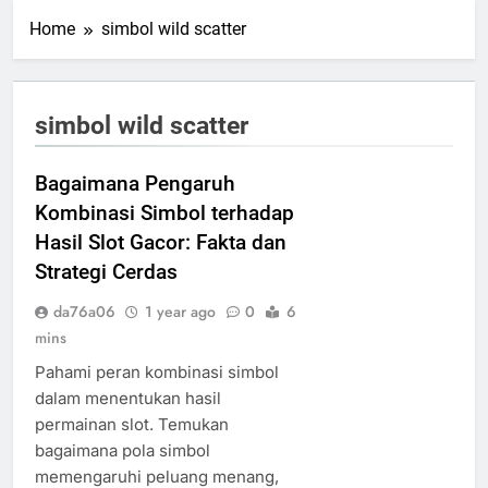
Home
simbol wild scatter
simbol wild scatter
Bagaimana Pengaruh
Kombinasi Simbol terhadap
Hasil Slot Gacor: Fakta dan
Strategi Cerdas
da76a06
1 year ago
0
6
mins
Pahami peran kombinasi simbol
dalam menentukan hasil
permainan slot. Temukan
bagaimana pola simbol
memengaruhi peluang menang,