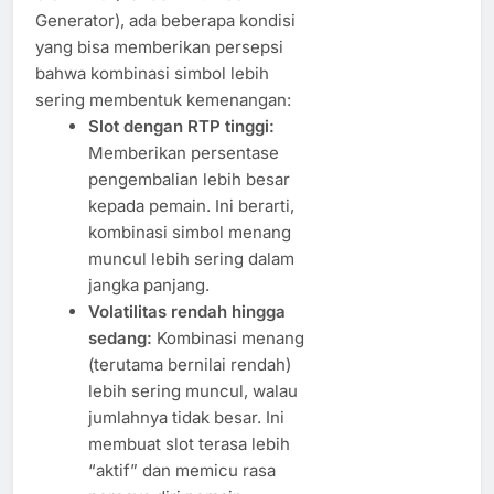
Generator), ada beberapa kondisi
yang bisa memberikan persepsi
bahwa kombinasi simbol lebih
sering membentuk kemenangan:
Slot dengan RTP tinggi:
Memberikan persentase
pengembalian lebih besar
kepada pemain. Ini berarti,
kombinasi simbol menang
muncul lebih sering dalam
jangka panjang.
Volatilitas rendah hingga
sedang:
Kombinasi menang
(terutama bernilai rendah)
lebih sering muncul, walau
jumlahnya tidak besar. Ini
membuat slot terasa lebih
“aktif” dan memicu rasa