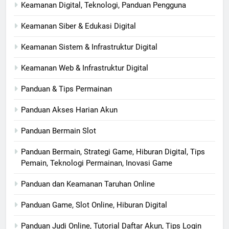
Keamanan Digital, Teknologi, Panduan Pengguna
Keamanan Siber & Edukasi Digital
Keamanan Sistem & Infrastruktur Digital
Keamanan Web & Infrastruktur Digital
Panduan & Tips Permainan
Panduan Akses Harian Akun
Panduan Bermain Slot
Panduan Bermain, Strategi Game, Hiburan Digital, Tips
Pemain, Teknologi Permainan, Inovasi Game
Panduan dan Keamanan Taruhan Online
Panduan Game, Slot Online, Hiburan Digital
Panduan Judi Online, Tutorial Daftar Akun, Tips Login