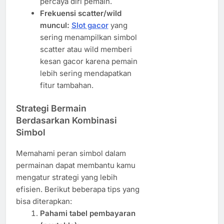
percaya diri pemain.
Frekuensi scatter/wild
muncul:
Slot gacor
yang
sering menampilkan simbol
scatter atau wild memberi
kesan gacor karena pemain
lebih sering mendapatkan
fitur tambahan.
Strategi Bermain
Berdasarkan Kombinasi
Simbol
Memahami peran simbol dalam
permainan dapat membantu kamu
mengatur strategi yang lebih
efisien. Berikut beberapa tips yang
bisa diterapkan:
Pahami tabel pembayaran