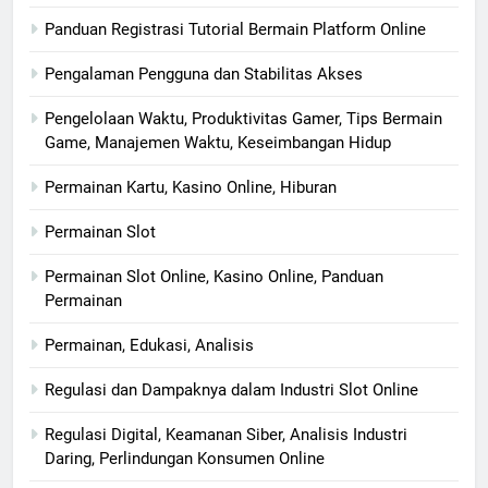
Panduan Registrasi Tutorial Bermain Platform Online
Pengalaman Pengguna dan Stabilitas Akses
Pengelolaan Waktu, Produktivitas Gamer, Tips Bermain
Game, Manajemen Waktu, Keseimbangan Hidup
Permainan Kartu, Kasino Online, Hiburan
Permainan Slot
Permainan Slot Online, Kasino Online, Panduan
Permainan
Permainan, Edukasi, Analisis
Regulasi dan Dampaknya dalam Industri Slot Online
Regulasi Digital, Keamanan Siber, Analisis Industri
Daring, Perlindungan Konsumen Online