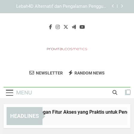
Skip
Tips Memastikan Slot Lebah4D Tetap Bisa
to
Diakses dengan Stabil dan Aman
content
LAE138 Login: Panduan Ringkas untuk Akses
Harian yang Aman dan Stabil
Slot Lebah4D dengan Fitur Akses yang Praktis
untuk Pengguna Mobile
Lebah4D Alternatif dan Pengalaman Pengguna
yang Lebih Stabil
Tips Memastikan Slot Lebah4D Tetap Bisa
Diakses dengan Stabil dan Aman
Proxy Tools Box
Amankan Privasi Online Anda Dengan Alat
LAE138 Login: Panduan Ringkas untuk Akses
NEWSLETTER
RANDOM NEWS
Harian yang Aman dan Stabil
Proxy Dari Proxy Tools Box. Solusi Anonim
Untuk Pengalaman Internet Yang Lebih
MENU
Aman.
lot Lebah4D dengan Fitur Akses yang Praktis untuk Pengguna
HEADLINES
 Months Ago