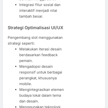
Integrasi fitur sosial dan
interaktif menjadi nilai
tambah besar.
Strategi Optimalisasi UI/UX
Pengembang slot menggunakan
strategi seperti:
Melakukan iterasi desain
berdasarkan feedback
pemain.
Mengadopsi desain
responsif untuk berbagai
perangkat, khususnya
mobile.
Mengintegrasikan elemen
budaya lokal dalam tema
dan desain.
Menggunakan teknologi