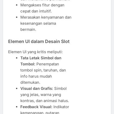
Mengakses fitur dengan
cepat dan intuitif.
Merasakan kenyamanan dan
kesenangan selama
bermain.
Elemen UI dalam Desain Slot
Elemen UI yang kritis meliputi:
Tata Letak Simbol dan
Tombol:
Penempatan
tombol spin, taruhan, dan
info harus mudah
ditemukan.
Visual dan Grafis:
Simbol
yang jelas, warna yang
kontras, dan animasi halus.
Feedback Visual:
Indikator
kemenangan, putaran