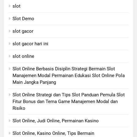
slot
Slot Demo
slot gacor
slot gacor hari ini
slot online
Slot Online Berbasis Disiplin Strategi Bermain Slot
Manajemen Modal Permainan Edukasi Slot Online Pola
Main Jangka Panjang
Slot Online Strategi dan Tips Slot Panduan Pemula Slot
Fitur Bonus dan Tema Game Manajemen Modal dan
Risiko
Slot Online, Judi Online, Permainan Kasino
Slot Online, Kasino Online, Tips Bermain