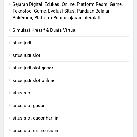
Sejarah Digital, Edukasi Online, Platform Resmi Game,
Teknologi Game, Evolusi Situs, Panduan Belajar
Pokémon, Platform Pembelajaran Interaktif
Simulasi Kreatif & Dunia Virtual
situs judi
situs judi slot
situs judi slot gacor
situs judi slot online
situs slot
situs slot gacor
situs slot gacor hari ini
situs slot online resmi