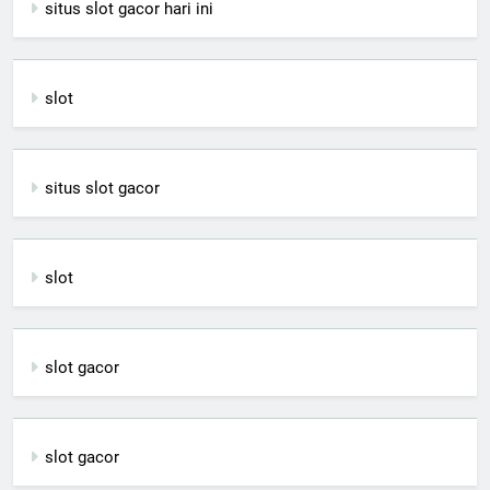
situs slot gacor hari ini
slot
situs slot gacor
slot
slot gacor
slot gacor