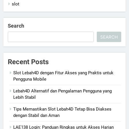
slot
Search
SEARCH
Recent Posts
Slot Lebah4D dengan Fitur Akses yang Praktis untuk
Pengguna Mobile
Lebah4D Alternatif dan Pengalaman Pengguna yang
Lebih Stabil
Tips Memastikan Slot Lebah4D Tetap Bisa Diakses
dengan Stabil dan Aman
LAE138 Login: Panduan Ringkas untuk Akses Harian