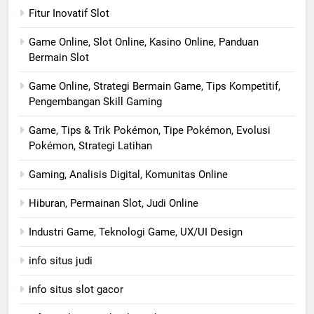
Fitur Inovatif Slot
Game Online, Slot Online, Kasino Online, Panduan
Bermain Slot
Game Online, Strategi Bermain Game, Tips Kompetitif,
Pengembangan Skill Gaming
Game, Tips & Trik Pokémon, Tipe Pokémon, Evolusi
Pokémon, Strategi Latihan
Gaming, Analisis Digital, Komunitas Online
Hiburan, Permainan Slot, Judi Online
Industri Game, Teknologi Game, UX/UI Design
info situs judi
info situs slot gacor