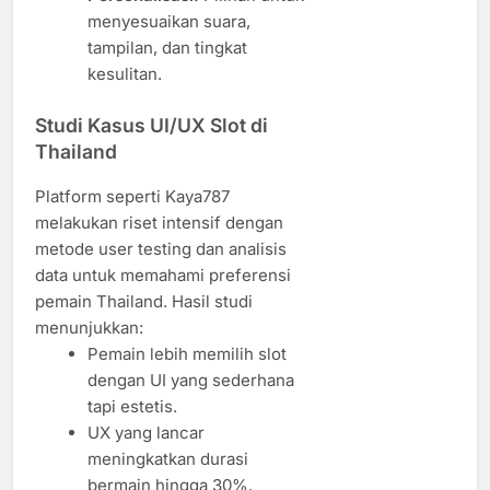
menyesuaikan suara,
tampilan, dan tingkat
kesulitan.
Studi Kasus UI/UX Slot di
Thailand
Platform seperti Kaya787
melakukan riset intensif dengan
metode user testing dan analisis
data untuk memahami preferensi
pemain Thailand. Hasil studi
menunjukkan:
Pemain lebih memilih slot
dengan UI yang sederhana
tapi estetis.
UX yang lancar
meningkatkan durasi
bermain hingga 30%.