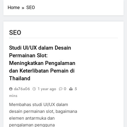
Home
SEO
SEO
Studi UI/UX dalam Desain
Permainan Slot:
Meningkatkan Pengalaman
dan Keterlibatan Pemain di
Thailand
da76a06
1 year ago
0
5
mins
Membahas studi UI/UX dalam
desain permainan slot, bagaimana
elemen antarmuka dan
pengalaman pengguna