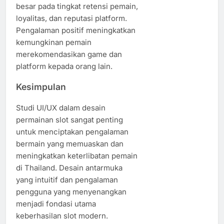
besar pada tingkat retensi pemain,
loyalitas, dan reputasi platform.
Pengalaman positif meningkatkan
kemungkinan pemain
merekomendasikan game dan
platform kepada orang lain.
Kesimpulan
Studi UI/UX dalam desain
permainan slot sangat penting
untuk menciptakan pengalaman
bermain yang memuaskan dan
meningkatkan keterlibatan pemain
di Thailand. Desain antarmuka
yang intuitif dan pengalaman
pengguna yang menyenangkan
menjadi fondasi utama
keberhasilan slot modern.