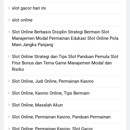
slot gacor hari ini
slot online
Slot Online Berbasis Disiplin Strategi Bermain Slot
Manajemen Modal Permainan Edukasi Slot Online Pola
Main Jangka Panjang
Slot Online Strategi dan Tips Slot Panduan Pemula Slot
Fitur Bonus dan Tema Game Manajemen Modal dan
Risiko
Slot Online, Judi Online, Permainan Kasino
Slot Online, Kasino Online, Tips Bermain
Slot Online, Masalah Akun
Slot Online, Permainan Kasino, Panduan Permainan
Slot Online, Permainan Kasino, Slot Gacor