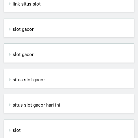
link situs slot
slot gacor
slot gacor
situs slot gacor
situs slot gacor hari ini
slot