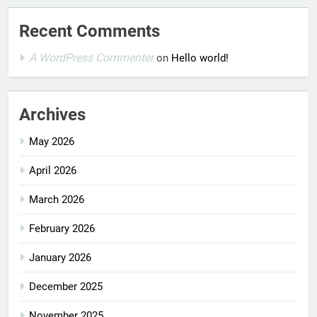
Recent Comments
A WordPress Commenter
on
Hello world!
Archives
May 2026
April 2026
March 2026
February 2026
January 2026
December 2025
November 2025