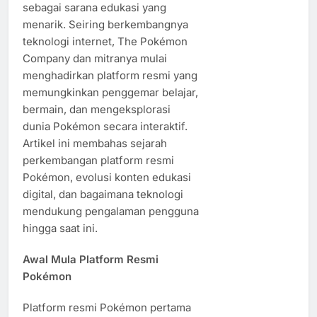
sebagai sarana edukasi yang
menarik. Seiring berkembangnya
teknologi internet, The Pokémon
Company dan mitranya mulai
menghadirkan platform resmi yang
memungkinkan penggemar belajar,
bermain, dan mengeksplorasi
dunia Pokémon secara interaktif.
Artikel ini membahas sejarah
perkembangan platform resmi
Pokémon, evolusi konten edukasi
digital, dan bagaimana teknologi
mendukung pengalaman pengguna
hingga saat ini.
Awal Mula Platform Resmi
Pokémon
Platform resmi Pokémon pertama