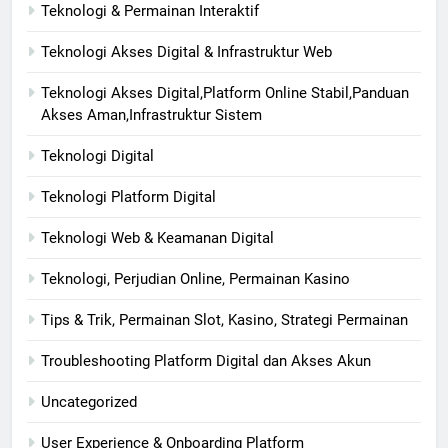
Teknologi & Permainan Interaktif
Teknologi Akses Digital & Infrastruktur Web
Teknologi Akses Digital,Platform Online Stabil,Panduan
Akses Aman,Infrastruktur Sistem
Teknologi Digital
Teknologi Platform Digital
Teknologi Web & Keamanan Digital
Teknologi, Perjudian Online, Permainan Kasino
Tips & Trik, Permainan Slot, Kasino, Strategi Permainan​
Troubleshooting Platform Digital dan Akses Akun
Uncategorized
User Experience & Onboarding Platform