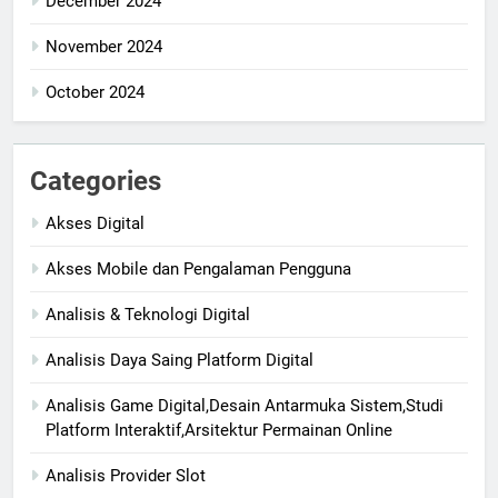
December 2024
November 2024
October 2024
Categories
Akses Digital
Akses Mobile dan Pengalaman Pengguna
Analisis & Teknologi Digital
Analisis Daya Saing Platform Digital
Analisis Game Digital,Desain Antarmuka Sistem,Studi
Platform Interaktif,Arsitektur Permainan Online
Analisis Provider Slot