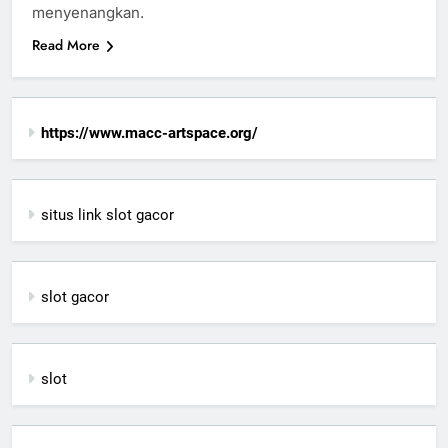
menyenangkan.
Read More
https://www.macc-artspace.org/
situs link slot gacor
slot gacor
slot