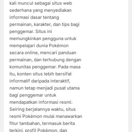
kali muncul sebagai situs web
sederhana yang menyediakan
informasi dasar tentang
permainan, karakter, dan tips bagi
penggemar. Situs ini
memungkinkan pengguna untuk
mempelajari dunia Pokémon
secara online, mencari panduan
permainan, dan terhubung dengan
komunitas penggemar. Pada masa
itu, konten situs lebih bersifat
informatif daripada interaktif,
namun tetap menjadi pusat utama
bagi penggemar untuk
mendapatkan informasi resmi.
Seiring berjalannya waktu, situs
resmi Pokémon mulai menawarkan
fitur tambahan, termasuk berita
terkini, profil Pokémon, dan