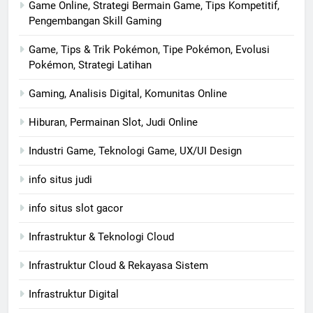
Game Online, Strategi Bermain Game, Tips Kompetitif,
Pengembangan Skill Gaming
Game, Tips & Trik Pokémon, Tipe Pokémon, Evolusi
Pokémon, Strategi Latihan
Gaming, Analisis Digital, Komunitas Online
Hiburan, Permainan Slot, Judi Online
Industri Game, Teknologi Game, UX/UI Design
info situs judi
info situs slot gacor
Infrastruktur & Teknologi Cloud
Infrastruktur Cloud & Rekayasa Sistem
Infrastruktur Digital