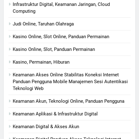
Infrastruktur Digital, Keamanan Jaringan, Cloud
Computing
Judi Online, Taruhan Olahraga
Kasino Online, Slot Online, Panduan Permainan
Kasino Online, Slot, Panduan Permainan
Kasino, Permainan, Hiburan
Keamanan Akses Online Stabilitas Koneksi Internet
Panduan Pengguna Mobile Manajemen Sesi Autentikasi
Teknologi Web
Keamanan Akun, Teknologi Online, Panduan Pengguna
Keamanan Aplikasi & Infrastruktur Digital
Keamanan Digital & Akses Akun