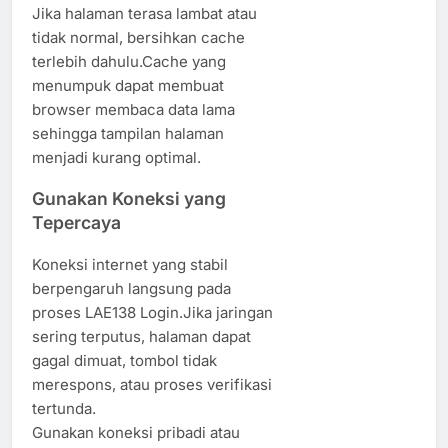
Jika halaman terasa lambat atau
tidak normal, bersihkan cache
terlebih dahulu.Cache yang
menumpuk dapat membuat
browser membaca data lama
sehingga tampilan halaman
menjadi kurang optimal.
Gunakan Koneksi yang
Tepercaya
Koneksi internet yang stabil
berpengaruh langsung pada
proses LAE138 Login.Jika jaringan
sering terputus, halaman dapat
gagal dimuat, tombol tidak
merespons, atau proses verifikasi
tertunda.
Gunakan koneksi pribadi atau