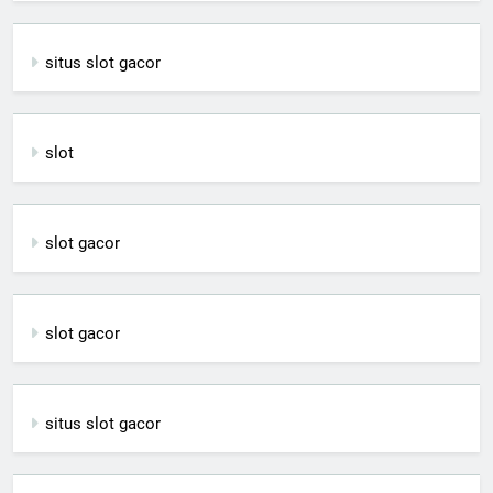
situs slot gacor
slot
slot gacor
slot gacor
situs slot gacor