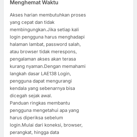
Menghemat Waktu
Akses harian membutuhkan proses
yang cepat dan tidak
membingungkan.Jika setiap kali
login pengguna harus menghadapi
halaman lambat, password salah,
atau browser tidak merespons,
pengalaman akses akan terasa
kurang nyaman.Dengan memahami
langkah dasar LAE138 Login,
pengguna dapat mengurangi
kendala yang sebenarnya bisa
dicegah sejak awal.
Panduan ringkas membantu
pengguna mengetahui apa yang
harus diperiksa sebelum
login.Mulai dari koneksi, browser,
perangkat, hingga data