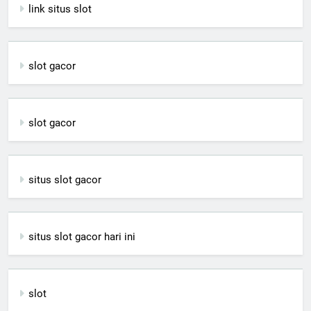
link situs slot
slot gacor
slot gacor
situs slot gacor
situs slot gacor hari ini
slot