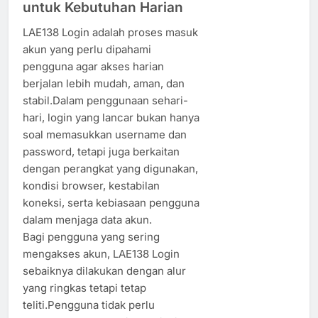
untuk Kebutuhan Harian
LAE138 Login adalah proses masuk
akun yang perlu dipahami
pengguna agar akses harian
berjalan lebih mudah, aman, dan
stabil.Dalam penggunaan sehari-
hari, login yang lancar bukan hanya
soal memasukkan username dan
password, tetapi juga berkaitan
dengan perangkat yang digunakan,
kondisi browser, kestabilan
koneksi, serta kebiasaan pengguna
dalam menjaga data akun.
Bagi pengguna yang sering
mengakses akun, LAE138 Login
sebaiknya dilakukan dengan alur
yang ringkas tetapi tetap
teliti.Pengguna tidak perlu