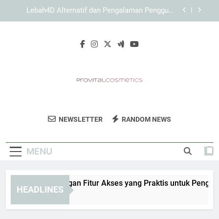
Skip
Tips Memastikan Slot Lebah4D Tetap Bisa
to
Diakses dengan Stabil dan Aman
content
LAE138 Login: Panduan Ringkas untuk Akses
Harian yang Aman dan Stabil
Slot Lebah4D dengan Fitur Akses yang Praktis
untuk Pengguna Mobile
Lebah4D Alternatif dan Pengalaman Pengguna
yang Lebih Stabil
Tips Memastikan Slot Lebah4D Tetap Bisa
Diakses dengan Stabil dan Aman
Proxy Tools Box
Amankan Privasi Online Anda Dengan Alat
LAE138 Login: Panduan Ringkas untuk Akses
NEWSLETTER
RANDOM NEWS
Harian yang Aman dan Stabil
Proxy Dari Proxy Tools Box. Solusi Anonim
Untuk Pengalaman Internet Yang Lebih
MENU
Aman.
ot Lebah4D dengan Fitur Akses yang Praktis untuk Pengguna 
HEADLINES
Months Ago