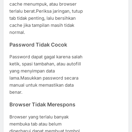
cache menumpuk, atau browser
terlalu berat.Periksa jaringan, tutup
tab tidak penting, lalu bersihkan
cache jika tampilan masih tidak
normal.
Password Tidak Cocok
Password dapat gagal karena salah
ketik, spasi tambahan, atau autofill
yang menyimpan data
lama.Masukkan password secara
manual untuk memastikan data
benar.
Browser Tidak Merespons
Browser yang terlalu banyak
membuka tab atau belum
diperbarui dapat membuat tombol