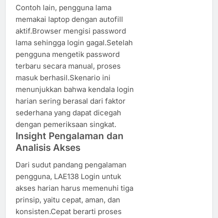
Contoh lain, pengguna lama
memakai laptop dengan autofill
aktif.Browser mengisi password
lama sehingga login gagal.Setelah
pengguna mengetik password
terbaru secara manual, proses
masuk berhasil.Skenario ini
menunjukkan bahwa kendala login
harian sering berasal dari faktor
sederhana yang dapat dicegah
dengan pemeriksaan singkat.
Insight Pengalaman dan
Analisis Akses
Dari sudut pandang pengalaman
pengguna, LAE138 Login untuk
akses harian harus memenuhi tiga
prinsip, yaitu cepat, aman, dan
konsisten.Cepat berarti proses