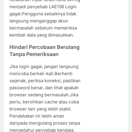
menjadi penyebab LAE138 Login
gagal.Pengguna sebaiknya tidak
langsung menganggap akun
bermasalah sebelum memeriksa
kembali data yang dimasukkan.
Hindari Percobaan Berulang
Tanpa Pemeriksaan
Jika login gagal, jangan langsung
mencoba berkali-kali.Berhenti
sejenak, periksa koneksi, pastikan
password benar, dan lihat apakah
browser sedang bermasalah.Jika
perlu, bersihkan cache atau coba
browser lain yang lebih stabil.
Pendekatan ini lebih aman
daripada mengulang proses tanpa
mengetahui penyebab kendala.