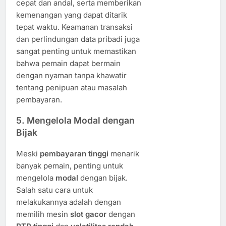
cepat dan andal, serta memberikan
kemenangan yang dapat ditarik
tepat waktu. Keamanan transaksi
dan perlindungan data pribadi juga
sangat penting untuk memastikan
bahwa pemain dapat bermain
dengan nyaman tanpa khawatir
tentang penipuan atau masalah
pembayaran.
5.
Mengelola Modal dengan
Bijak
Meski
pembayaran tinggi
menarik
banyak pemain, penting untuk
mengelola
modal
dengan bijak.
Salah satu cara untuk
melakukannya adalah dengan
memilih mesin
slot gacor
dengan