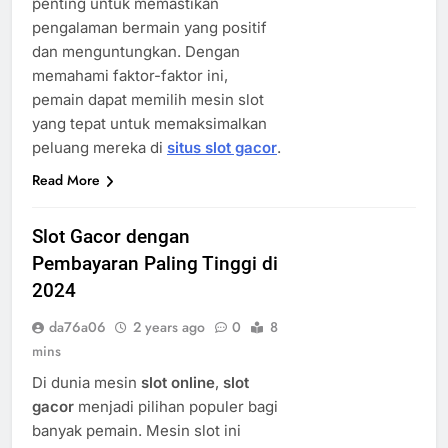
penting untuk memastikan
pengalaman bermain yang positif
dan menguntungkan. Dengan
memahami faktor-faktor ini,
pemain dapat memilih mesin slot
yang tepat untuk memaksimalkan
peluang mereka di
situs slot gacor
.
Read More
Slot Gacor dengan
Pembayaran Paling Tinggi di
2024
da76a06
2 years ago
0
8
mins
Di dunia mesin
slot online
,
slot
gacor
menjadi pilihan populer bagi
banyak pemain. Mesin slot ini