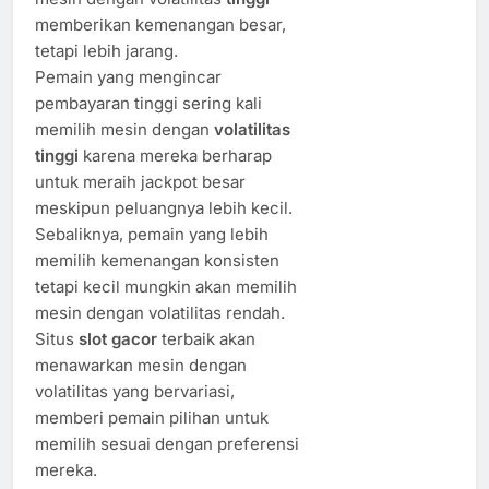
memberikan kemenangan besar,
tetapi lebih jarang.
Pemain yang mengincar
pembayaran tinggi sering kali
memilih mesin dengan
volatilitas
tinggi
karena mereka berharap
untuk meraih jackpot besar
meskipun peluangnya lebih kecil.
Sebaliknya, pemain yang lebih
memilih kemenangan konsisten
tetapi kecil mungkin akan memilih
mesin dengan volatilitas rendah.
Situs
slot gacor
terbaik akan
menawarkan mesin dengan
volatilitas yang bervariasi,
memberi pemain pilihan untuk
memilih sesuai dengan preferensi
mereka.