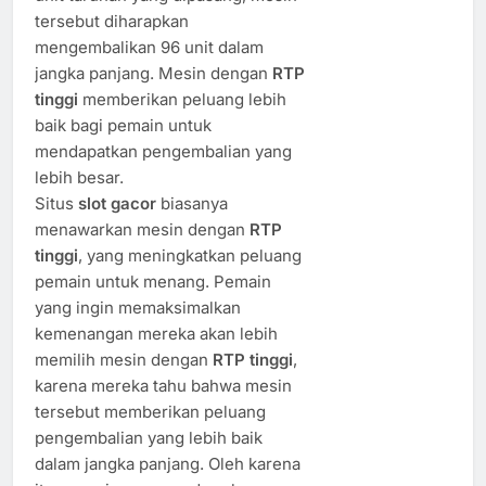
tersebut diharapkan
mengembalikan 96 unit dalam
jangka panjang. Mesin dengan
RTP
tinggi
memberikan peluang lebih
baik bagi pemain untuk
mendapatkan pengembalian yang
lebih besar.
Situs
slot gacor
biasanya
menawarkan mesin dengan
RTP
tinggi
, yang meningkatkan peluang
pemain untuk menang. Pemain
yang ingin memaksimalkan
kemenangan mereka akan lebih
memilih mesin dengan
RTP tinggi
,
karena mereka tahu bahwa mesin
tersebut memberikan peluang
pengembalian yang lebih baik
dalam jangka panjang. Oleh karena