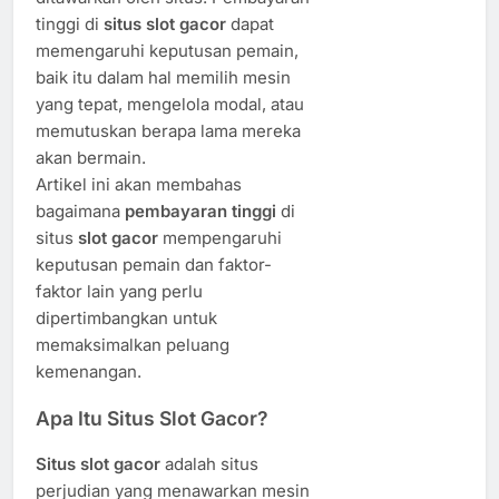
tinggi di
situs slot gacor
dapat
memengaruhi keputusan pemain,
baik itu dalam hal memilih mesin
yang tepat, mengelola modal, atau
memutuskan berapa lama mereka
akan bermain.
Artikel ini akan membahas
bagaimana
pembayaran tinggi
di
situs
slot gacor
mempengaruhi
keputusan pemain dan faktor-
faktor lain yang perlu
dipertimbangkan untuk
memaksimalkan peluang
kemenangan.
Apa Itu Situs Slot Gacor?
Situs slot gacor
adalah situs
perjudian yang menawarkan mesin