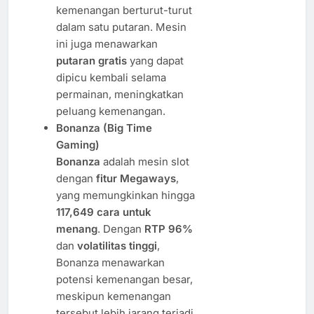
kemenangan berturut-turut
dalam satu putaran. Mesin
ini juga menawarkan
putaran gratis
yang dapat
dipicu kembali selama
permainan, meningkatkan
peluang kemenangan.
Bonanza (Big Time
Gaming)
Bonanza
adalah mesin slot
dengan
fitur Megaways
,
yang memungkinkan hingga
117,649 cara untuk
menang
. Dengan
RTP 96%
dan
volatilitas tinggi
,
Bonanza menawarkan
potensi kemenangan besar,
meskipun kemenangan
tersebut lebih jarang terjadi.