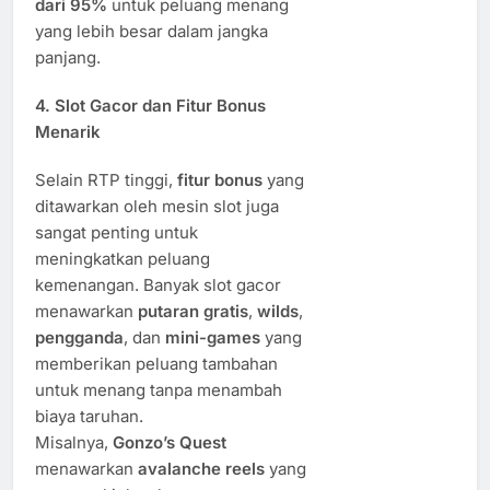
dari 95%
untuk peluang menang
yang lebih besar dalam jangka
panjang.
4.
Slot Gacor dan Fitur Bonus
Menarik
Selain RTP tinggi,
fitur bonus
yang
ditawarkan oleh mesin slot juga
sangat penting untuk
meningkatkan peluang
kemenangan. Banyak slot gacor
menawarkan
putaran gratis
,
wilds
,
pengganda
, dan
mini-games
yang
memberikan peluang tambahan
untuk menang tanpa menambah
biaya taruhan.
Misalnya,
Gonzo’s Quest
menawarkan
avalanche reels
yang