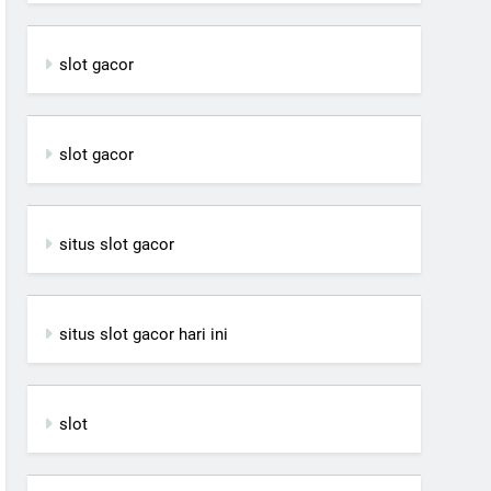
slot gacor
slot gacor
situs slot gacor
situs slot gacor hari ini
slot