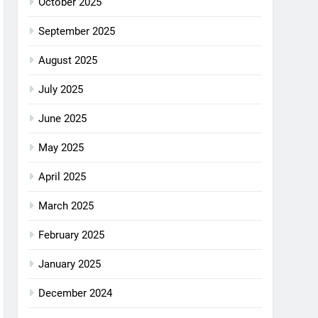
October 2025
September 2025
August 2025
July 2025
June 2025
May 2025
April 2025
March 2025
February 2025
January 2025
December 2024