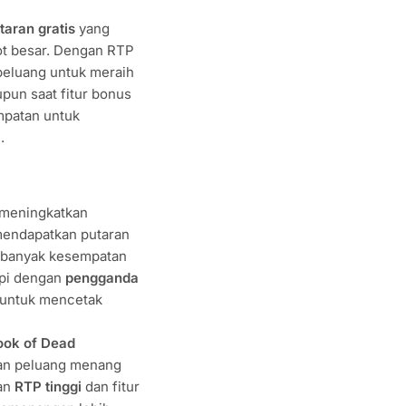
taran gratis
yang
t besar. Dengan RTP
 peluang untuk meraih
pun saat fitur bonus
patan untuk
.
k meningkatkan
mendapatkan putaran
h banyak kesempatan
api dengan
pengganda
 untuk mencetak
ook of Dead
kan peluang menang
gan
RTP tinggi
dan fitur