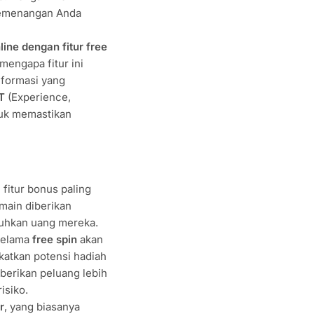
 kemenangan Anda
nline dengan fitur free
engapa fitur ini
nformasi yang
T
(Experience,
ntuk memastikan
 fitur bonus paling
emain diberikan
ruhkan uang mereka.
selama
free spin
akan
katkan potensi hadiah
mberikan peluang lebih
isiko.
r
, yang biasanya