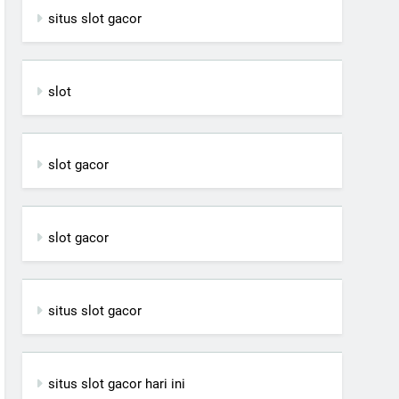
situs slot gacor
slot
slot gacor
slot gacor
situs slot gacor
situs slot gacor hari ini