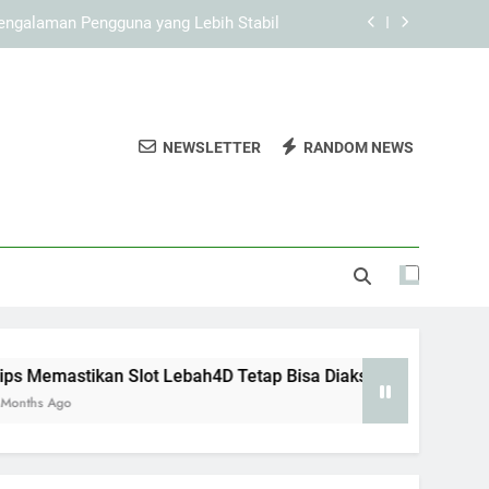
Pengalaman Pengguna yang Lebih Stabil
 Bisa Diakses dengan Stabil dan Aman
uk Akses Harian yang Aman dan Stabil
NEWSLETTER
RANDOM NEWS
es yang Praktis untuk Pengguna Mobile
Pengalaman Pengguna yang Lebih Stabil
olusi Anonim Untuk Pengalaman Internet Yang Lebih Aman.
 Bisa Diakses dengan Stabil dan Aman
uk Akses Harian yang Aman dan Stabil
kan Slot Lebah4D Tetap Bisa Diakses dengan Stabil dan Aman