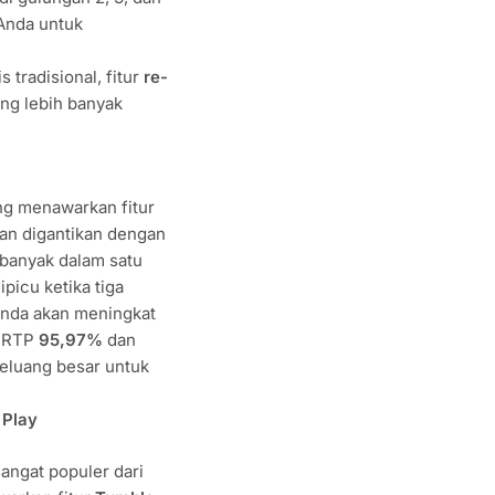
Anda untuk
 tradisional, fitur
re-
ng lebih banyak
ng menawarkan fitur
an digantikan dengan
 banyak dalam satu
ipicu ketika tiga
ganda akan meningkat
n RTP
95,97%
dan
luang besar untuk
 Play
angat populer dari