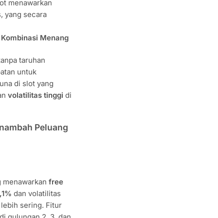
slot menawarkan
s, yang secara
 Kombinasi Menang
tanpa taruhan
atan untuk
na di slot yang
gan
volatilitas tinggi
di
Menambah Peluang
ang menawarkan
free
,1%
dan volatilitas
bih sering. Fitur
i gulungan 2, 3, dan