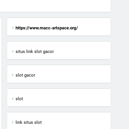
https://www.macc-artspace.org/
situs link slot gacor
slot gacor
slot
link situs slot