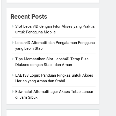
Recent Posts
Slot Lebah4D dengan Fitur Akses yang Praktis
untuk Pengguna Mobile
Lebah4D Alternatif dan Pengalaman Pengguna
yang Lebih Stabil
Tips Memastikan Slot Lebah4D Tetap Bisa
Diakses dengan Stabil dan Aman
LAE138 Login: Panduan Ringkas untuk Akses
Harian yang Aman dan Stabil
Edwinslot Alternatif agar Akses Tetap Lancar
di Jam Sibuk