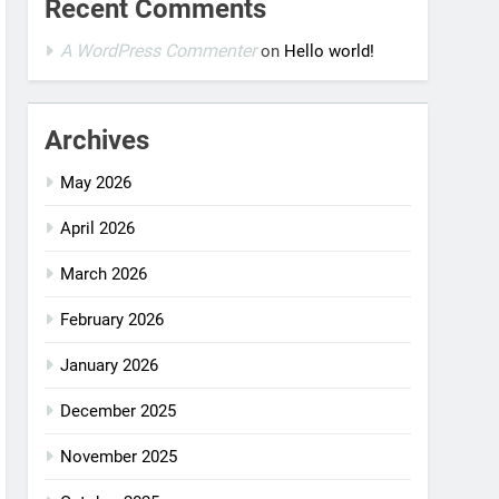
Recent Comments
A WordPress Commenter
on
Hello world!
Archives
May 2026
April 2026
March 2026
February 2026
January 2026
December 2025
November 2025