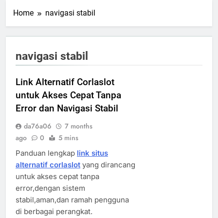
Home
navigasi stabil
navigasi stabil
Link Alternatif Corlaslot
untuk Akses Cepat Tanpa
Error dan Navigasi Stabil
da76a06
7 months
ago
0
5 mins
Panduan lengkap
link situs
alternatif corlaslot
yang dirancang
untuk akses cepat tanpa
error,dengan sistem
stabil,aman,dan ramah pengguna
di berbagai perangkat.