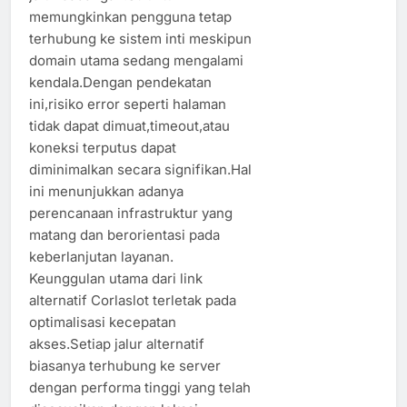
memungkinkan pengguna tetap
terhubung ke sistem inti meskipun
domain utama sedang mengalami
kendala.Dengan pendekatan
ini,risiko error seperti halaman
tidak dapat dimuat,timeout,atau
koneksi terputus dapat
diminimalkan secara signifikan.Hal
ini menunjukkan adanya
perencanaan infrastruktur yang
matang dan berorientasi pada
keberlanjutan layanan.
Keunggulan utama dari link
alternatif Corlaslot terletak pada
optimalisasi kecepatan
akses.Setiap jalur alternatif
biasanya terhubung ke server
dengan performa tinggi yang telah