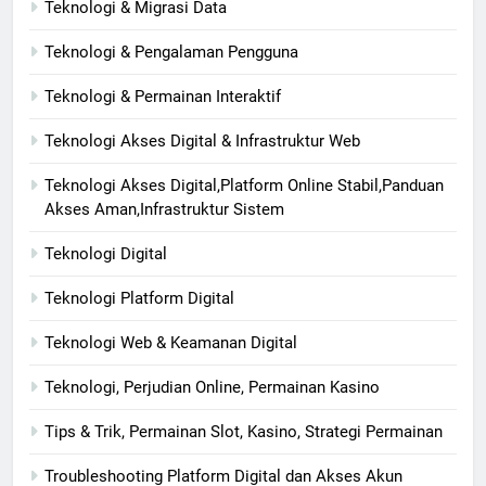
Teknologi & Migrasi Data
Teknologi & Pengalaman Pengguna
Teknologi & Permainan Interaktif
Teknologi Akses Digital & Infrastruktur Web
Teknologi Akses Digital,Platform Online Stabil,Panduan
Akses Aman,Infrastruktur Sistem
Teknologi Digital
Teknologi Platform Digital
Teknologi Web & Keamanan Digital
Teknologi, Perjudian Online, Permainan Kasino
Tips & Trik, Permainan Slot, Kasino, Strategi Permainan​
Troubleshooting Platform Digital dan Akses Akun