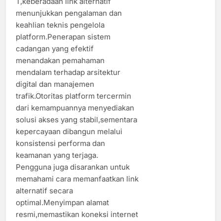
T,keberadaan link alternatif
menunjukkan pengalaman dan
keahlian teknis pengelola
platform.Penerapan sistem
cadangan yang efektif
menandakan pemahaman
mendalam terhadap arsitektur
digital dan manajemen
trafik.Otoritas platform tercermin
dari kemampuannya menyediakan
solusi akses yang stabil,sementara
kepercayaan dibangun melalui
konsistensi performa dan
keamanan yang terjaga.
Pengguna juga disarankan untuk
memahami cara memanfaatkan link
alternatif secara
optimal.Menyimpan alamat
resmi,memastikan koneksi internet