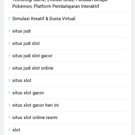
Pokémon, Platform Pembelajaran Interaktif
Simulasi Kreatif & Dunia Virtual
situs judi
situs judi slot
situs judi slot gacor
situs judi slot online
situs slot
situs slot gacor
situs slot gacor hari ini
situs slot online resmi
slot