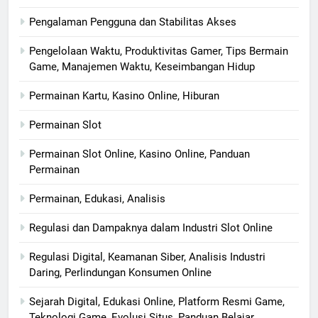
Pengalaman Pengguna dan Stabilitas Akses
Pengelolaan Waktu, Produktivitas Gamer, Tips Bermain
Game, Manajemen Waktu, Keseimbangan Hidup
Permainan Kartu, Kasino Online, Hiburan
Permainan Slot
Permainan Slot Online, Kasino Online, Panduan
Permainan
Permainan, Edukasi, Analisis
Regulasi dan Dampaknya dalam Industri Slot Online
Regulasi Digital, Keamanan Siber, Analisis Industri
Daring, Perlindungan Konsumen Online
Sejarah Digital, Edukasi Online, Platform Resmi Game,
Teknologi Game, Evolusi Situs, Panduan Belajar