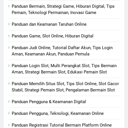
Panduan Bermain, Strategi Game, Hiburan Digital, Tips
Pemain, Teknologi Permainan, Inovasi Game
Panduan dan Keamanan Taruhan Online
Panduan Game, Slot Online, Hiburan Digital
Panduan Judi Online, Tutorial Daftar Akun, Tips Login
Aman, Keamanan Akun, Panduan Pemula
Panduan Login Slot, Multi Perangkat Slot, Tips Bermain
Aman, Strategi Bermain Slot, Edukasi Pemain Slot
Panduan Memilih Situs Slot, Tips Slot Online, Slot Gacor
Stabil, Strategi Pemain Slot, Pengalaman Bermain Slot
Panduan Pengguna & Keamanan Digital
Panduan Pengguna, Teknologi, Keamanan Online
Panduan Registrasi Tutorial Bermain Platform Online