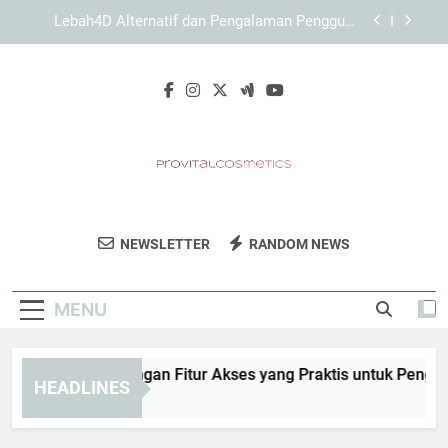
Skip
Tips Memastikan Slot Lebah4D Tetap Bisa
to
Diakses dengan Stabil dan Aman
content
LAE138 Login: Panduan Ringkas untuk Akses
Harian yang Aman dan Stabil
Slot Lebah4D dengan Fitur Akses yang Praktis
untuk Pengguna Mobile
Lebah4D Alternatif dan Pengalaman Pengguna
yang Lebih Stabil
Tips Memastikan Slot Lebah4D Tetap Bisa
Diakses dengan Stabil dan Aman
Proxy Tools Box
Amankan Privasi Online Anda Dengan Alat
LAE138 Login: Panduan Ringkas untuk Akses
NEWSLETTER
RANDOM NEWS
Harian yang Aman dan Stabil
Proxy Dari Proxy Tools Box. Solusi Anonim
Untuk Pengalaman Internet Yang Lebih
MENU
Aman.
lot Lebah4D dengan Fitur Akses yang Praktis untuk Pengguna
HEADLINES
 Months Ago