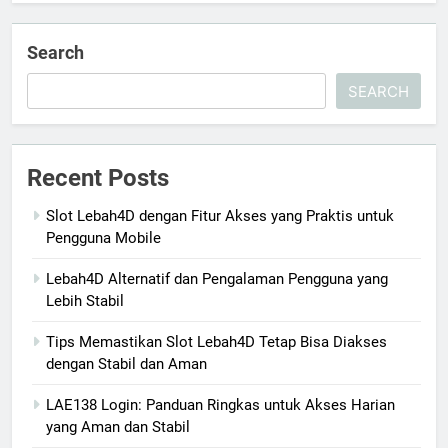
Search
SEARCH
Recent Posts
Slot Lebah4D dengan Fitur Akses yang Praktis untuk
Pengguna Mobile
Lebah4D Alternatif dan Pengalaman Pengguna yang
Lebih Stabil
Tips Memastikan Slot Lebah4D Tetap Bisa Diakses
dengan Stabil dan Aman
LAE138 Login: Panduan Ringkas untuk Akses Harian
yang Aman dan Stabil