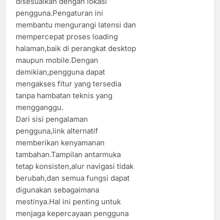
disesuaikan dengan lokasi
pengguna.Pengaturan ini
membantu mengurangi latensi dan
mempercepat proses loading
halaman,baik di perangkat desktop
maupun mobile.Dengan
demikian,pengguna dapat
mengakses fitur yang tersedia
tanpa hambatan teknis yang
mengganggu.
Dari sisi pengalaman
pengguna,link alternatif
memberikan kenyamanan
tambahan.Tampilan antarmuka
tetap konsisten,alur navigasi tidak
berubah,dan semua fungsi dapat
digunakan sebagaimana
mestinya.Hal ini penting untuk
menjaga kepercayaan pengguna