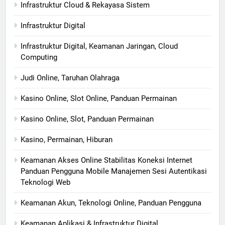
Infrastruktur Cloud & Rekayasa Sistem
Infrastruktur Digital
Infrastruktur Digital, Keamanan Jaringan, Cloud
Computing
Judi Online, Taruhan Olahraga
Kasino Online, Slot Online, Panduan Permainan
Kasino Online, Slot, Panduan Permainan
Kasino, Permainan, Hiburan
Keamanan Akses Online Stabilitas Koneksi Internet
Panduan Pengguna Mobile Manajemen Sesi Autentikasi
Teknologi Web
Keamanan Akun, Teknologi Online, Panduan Pengguna
Keamanan Aplikasi & Infrastruktur Digital