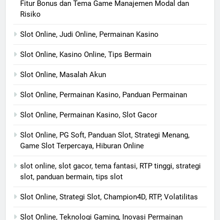
Fitur Bonus dan Tema Game Manajemen Modal dan
Risiko
Slot Online, Judi Online, Permainan Kasino
Slot Online, Kasino Online, Tips Bermain
Slot Online, Masalah Akun
Slot Online, Permainan Kasino, Panduan Permainan
Slot Online, Permainan Kasino, Slot Gacor
Slot Online, PG Soft, Panduan Slot, Strategi Menang,
Game Slot Terpercaya, Hiburan Online
slot online, slot gacor, tema fantasi, RTP tinggi, strategi
slot, panduan bermain, tips slot
Slot Online, Strategi Slot, Champion4D, RTP, Volatilitas
Slot Online, Teknologi Gaming, Inovasi Permainan