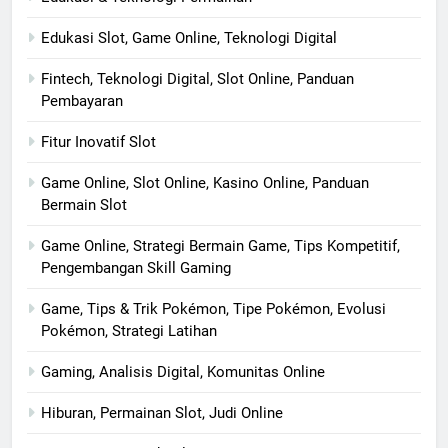
Edukasi Slot, Game Online, Teknologi Digital
Fintech, Teknologi Digital, Slot Online, Panduan
Pembayaran
Fitur Inovatif Slot
Game Online, Slot Online, Kasino Online, Panduan
Bermain Slot
Game Online, Strategi Bermain Game, Tips Kompetitif,
Pengembangan Skill Gaming
Game, Tips & Trik Pokémon, Tipe Pokémon, Evolusi
Pokémon, Strategi Latihan
Gaming, Analisis Digital, Komunitas Online
Hiburan, Permainan Slot, Judi Online