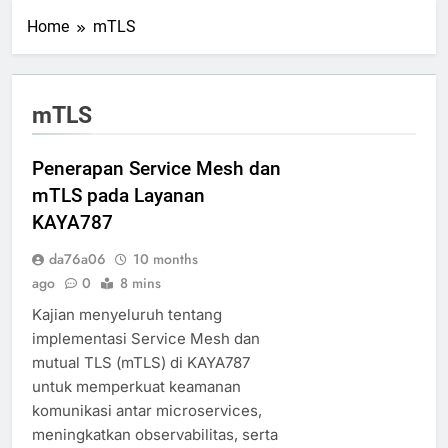
Home
mTLS
mTLS
Penerapan Service Mesh dan
mTLS pada Layanan
KAYA787
da76a06
10 months
ago
0
8 mins
Kajian menyeluruh tentang
implementasi Service Mesh dan
mutual TLS (mTLS) di KAYA787
untuk memperkuat keamanan
komunikasi antar microservices,
meningkatkan observabilitas, serta