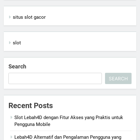
situs slot gacor
slot
Search
SEARCH
Recent Posts
Slot Lebah4D dengan Fitur Akses yang Praktis untuk
Pengguna Mobile
Lebah4D Alternatif dan Pengalaman Pengguna yang