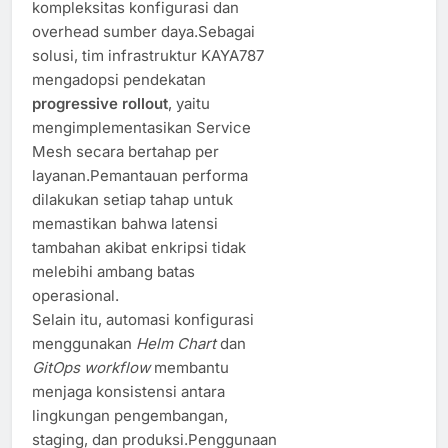
kompleksitas konfigurasi dan
overhead sumber daya.Sebagai
solusi, tim infrastruktur KAYA787
mengadopsi pendekatan
progressive rollout
, yaitu
mengimplementasikan Service
Mesh secara bertahap per
layanan.Pemantauan performa
dilakukan setiap tahap untuk
memastikan bahwa latensi
tambahan akibat enkripsi tidak
melebihi ambang batas
operasional.
Selain itu, automasi konfigurasi
menggunakan
Helm Chart
dan
GitOps workflow
membantu
menjaga konsistensi antara
lingkungan pengembangan,
staging, dan produksi.Penggunaan