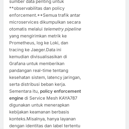
sumber data penting untuk
**observabilitas dan policy
enforcement.**Semua trafik antar
microservices dikumpulkan secara
otomatis melalui
telemetry pipeline
yang mengirimkan metrik ke
Prometheus, log ke Loki, dan
tracing ke Jaeger.Data ini
kemudian divisualisasikan di
Grafana untuk memberikan
pandangan real-time tentang
kesehatan sistem, latency jaringan,
serta distribusi beban kerja.
Sementara itu,
policy enforcement
engine
di Service Mesh KAYA787
digunakan untuk menerapkan
kebijakan keamanan berbasis
konteks.Misalnya, hanya layanan
dengan identitas dan label tertentu