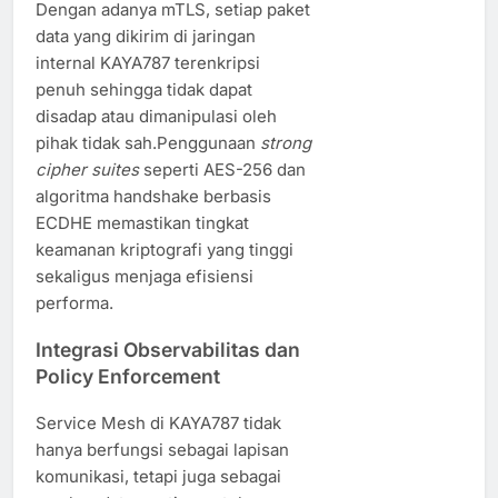
Dengan adanya mTLS, setiap paket
data yang dikirim di jaringan
internal KAYA787 terenkripsi
penuh sehingga tidak dapat
disadap atau dimanipulasi oleh
pihak tidak sah.Penggunaan
strong
cipher suites
seperti AES-256 dan
algoritma handshake berbasis
ECDHE memastikan tingkat
keamanan kriptografi yang tinggi
sekaligus menjaga efisiensi
performa.
Integrasi Observabilitas dan
Policy Enforcement
Service Mesh di KAYA787 tidak
hanya berfungsi sebagai lapisan
komunikasi, tetapi juga sebagai