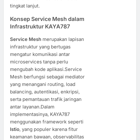
tingkat lanjut.
Konsep Service Mesh dalam
Infrastruktur KAYA787
Service Mesh
merupakan lapisan
infrastruktur yang bertugas
mengatur komunikasi antar
microservices tanpa perlu
mengubah kode aplikasi.Service
Mesh berfungsi sebagai mediator
yang menangani routing, load
balancing, autentikasi, enkripsi,
serta pemantauan trafik jaringan
antar layanan.Dalam
implementasinya, KAYA787
menggunakan framework seperti
Istio
, yang populer karena fitur
keamanan bawaan, observabilitas