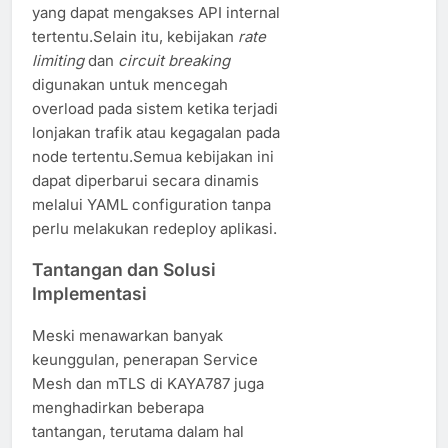
yang dapat mengakses API internal
tertentu.Selain itu, kebijakan
rate
limiting
dan
circuit breaking
digunakan untuk mencegah
overload pada sistem ketika terjadi
lonjakan trafik atau kegagalan pada
node tertentu.Semua kebijakan ini
dapat diperbarui secara dinamis
melalui YAML configuration tanpa
perlu melakukan redeploy aplikasi.
Tantangan dan Solusi
Implementasi
Meski menawarkan banyak
keunggulan, penerapan Service
Mesh dan mTLS di KAYA787 juga
menghadirkan beberapa
tantangan, terutama dalam hal