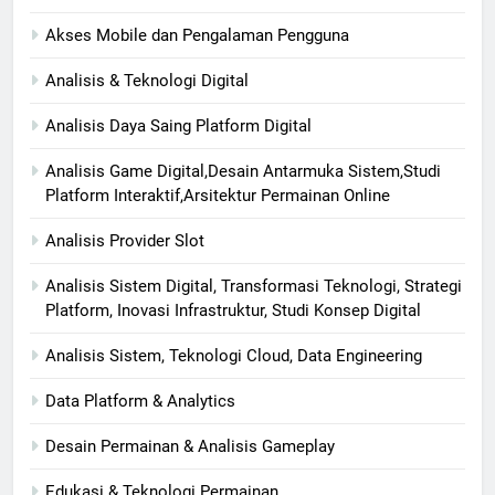
Akses Mobile dan Pengalaman Pengguna
Analisis & Teknologi Digital
Analisis Daya Saing Platform Digital
Analisis Game Digital,Desain Antarmuka Sistem,Studi
Platform Interaktif,Arsitektur Permainan Online
Analisis Provider Slot
Analisis Sistem Digital, Transformasi Teknologi, Strategi
Platform, Inovasi Infrastruktur, Studi Konsep Digital
Analisis Sistem, Teknologi Cloud, Data Engineering
Data Platform & Analytics
Desain Permainan & Analisis Gameplay
Edukasi & Teknologi Permainan