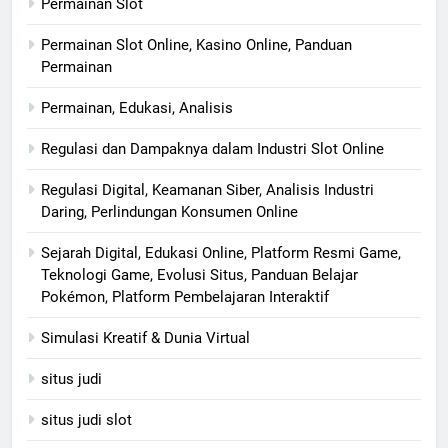
Permainan Slot
Permainan Slot Online, Kasino Online, Panduan
Permainan
Permainan, Edukasi, Analisis
Regulasi dan Dampaknya dalam Industri Slot Online
Regulasi Digital, Keamanan Siber, Analisis Industri
Daring, Perlindungan Konsumen Online
Sejarah Digital, Edukasi Online, Platform Resmi Game,
Teknologi Game, Evolusi Situs, Panduan Belajar
Pokémon, Platform Pembelajaran Interaktif
Simulasi Kreatif & Dunia Virtual
situs judi
situs judi slot