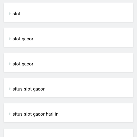
slot
slot gacor
slot gacor
situs slot gacor
situs slot gacor hari ini