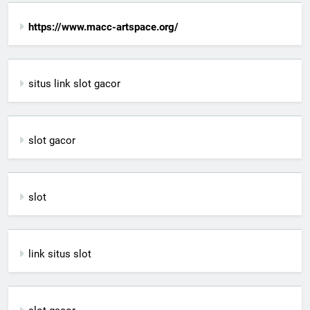
https://www.macc-artspace.org/
situs link slot gacor
slot gacor
slot
link situs slot