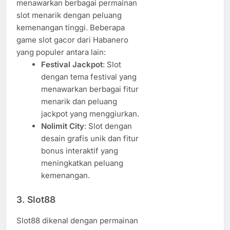
menawarkan berbagai permainan
slot menarik dengan peluang
kemenangan tinggi. Beberapa
game slot gacor dari Habanero
yang populer antara lain:​
Festival Jackpot
: Slot
dengan tema festival yang
menawarkan berbagai fitur
menarik dan peluang
jackpot yang menggiurkan.​
Nolimit City
: Slot dengan
desain grafis unik dan fitur
bonus interaktif yang
meningkatkan peluang
kemenangan.​
3. Slot88
Slot88 dikenal dengan permainan