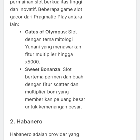
permainan slot berkualitas tinggi
dan inovatif. Beberapa game slot
gacor dari Pragmatic Play antara
lain:
Gates of Olympus
: Slot
dengan tema mitologi
Yunani yang menawarkan
fitur multiplier hingga
x5000.​
Sweet Bonanza
: Slot
bertema permen dan buah
dengan fitur scatter dan
multiplier bom yang
memberikan peluang besar
untuk kemenangan besar.​
2. Habanero
Habanero adalah provider yang