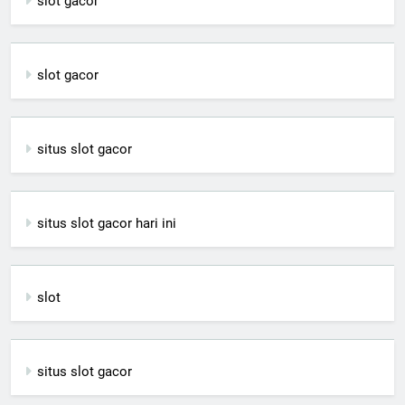
slot gacor
slot gacor
situs slot gacor
situs slot gacor hari ini
slot
situs slot gacor