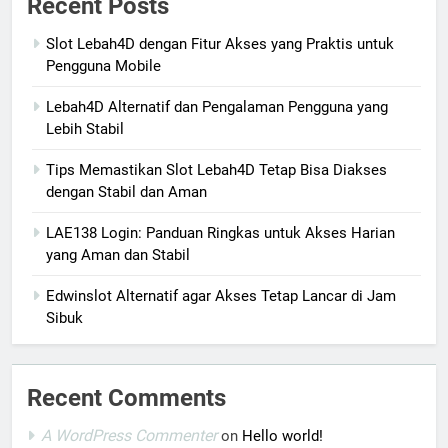
Recent Posts
Slot Lebah4D dengan Fitur Akses yang Praktis untuk
Pengguna Mobile
Lebah4D Alternatif dan Pengalaman Pengguna yang
Lebih Stabil
Tips Memastikan Slot Lebah4D Tetap Bisa Diakses
dengan Stabil dan Aman
LAE138 Login: Panduan Ringkas untuk Akses Harian
yang Aman dan Stabil
Edwinslot Alternatif agar Akses Tetap Lancar di Jam
Sibuk
Recent Comments
A WordPress Commenter
on
Hello world!