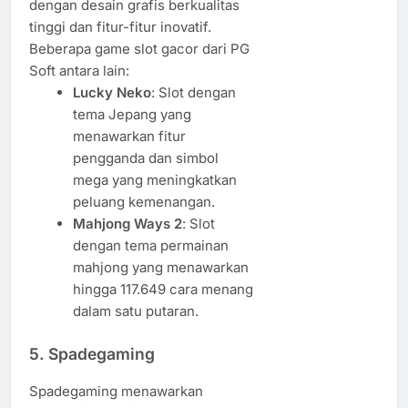
dengan desain grafis berkualitas
tinggi dan fitur-fitur inovatif.
Beberapa game slot gacor dari PG
Soft antara lain:
Lucky Neko
: Slot dengan
tema Jepang yang
menawarkan fitur
pengganda dan simbol
mega yang meningkatkan
peluang kemenangan.
Mahjong Ways 2
: Slot
dengan tema permainan
mahjong yang menawarkan
hingga 117.649 cara menang
dalam satu putaran.
5. Spadegaming
Spadegaming menawarkan