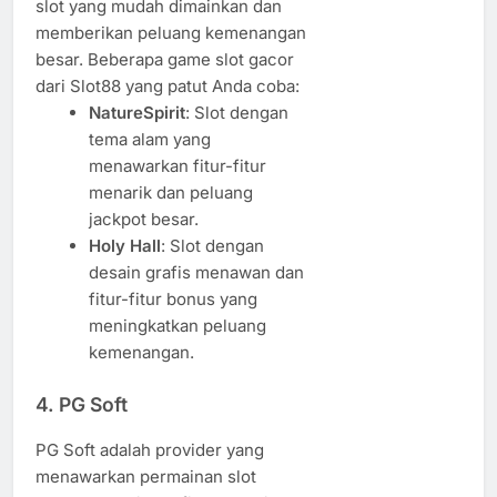
slot yang mudah dimainkan dan
memberikan peluang kemenangan
besar. Beberapa game slot gacor
dari Slot88 yang patut Anda coba:​
NatureSpirit
: Slot dengan
tema alam yang
menawarkan fitur-fitur
menarik dan peluang
jackpot besar.​
Holy Hall
: Slot dengan
desain grafis menawan dan
fitur-fitur bonus yang
meningkatkan peluang
kemenangan.
4. PG Soft
PG Soft adalah provider yang
menawarkan permainan slot