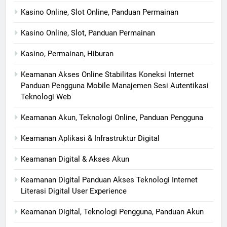
Kasino Online, Slot Online, Panduan Permainan
Kasino Online, Slot, Panduan Permainan
Kasino, Permainan, Hiburan
Keamanan Akses Online Stabilitas Koneksi Internet
Panduan Pengguna Mobile Manajemen Sesi Autentikasi
Teknologi Web
Keamanan Akun, Teknologi Online, Panduan Pengguna
Keamanan Aplikasi & Infrastruktur Digital
Keamanan Digital & Akses Akun
Keamanan Digital Panduan Akses Teknologi Internet
Literasi Digital User Experience
Keamanan Digital, Teknologi Pengguna, Panduan Akun