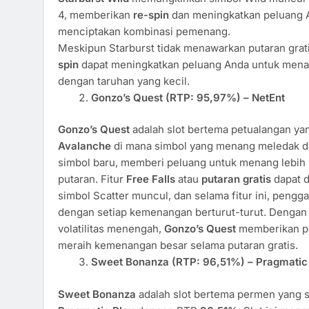
4, memberikan
re-spin
dan meningkatkan peluang 
menciptakan kombinasi pemenang.
Meskipun Starburst tidak menawarkan putaran gratis
spin
dapat meningkatkan peluang Anda untuk mena
dengan taruhan yang kecil.
Gonzo’s Quest (RTP: 95,97%) – NetEnt
Gonzo’s Quest
adalah slot bertema petualangan ya
Avalanche
di mana simbol yang menang meledak d
simbol baru, memberi peluang untuk menang lebih
putaran. Fitur
Free Falls
atau
putaran gratis
dapat d
simbol Scatter muncul, dan selama fitur ini, peng
dengan setiap kemenangan berturut-turut. Denga
volatilitas menengah,
Gonzo’s Quest
memberikan pe
meraih kemenangan besar selama putaran gratis.
Sweet Bonanza (RTP: 96,51%) – Pragmatic
Sweet Bonanza
adalah slot bertema permen yang s