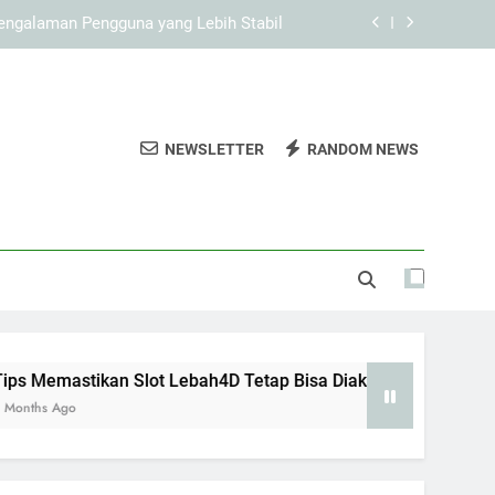
Pengalaman Pengguna yang Lebih Stabil
 Bisa Diakses dengan Stabil dan Aman
uk Akses Harian yang Aman dan Stabil
NEWSLETTER
RANDOM NEWS
es yang Praktis untuk Pengguna Mobile
Pengalaman Pengguna yang Lebih Stabil
olusi Anonim Untuk Pengalaman Internet Yang Lebih Aman.
 Bisa Diakses dengan Stabil dan Aman
uk Akses Harian yang Aman dan Stabil
kan Slot Lebah4D Tetap Bisa Diakses dengan Stabil dan Aman