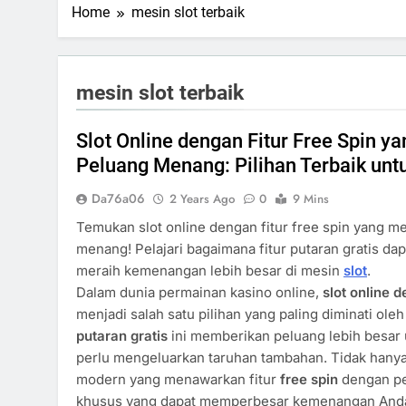
Home
mesin slot terbaik
mesin slot terbaik
Slot Online dengan Fitur Free Spin 
Peluang Menang: Pilihan Terbaik un
Da76a06
2 Years Ago
0
9 Mins
Temukan slot online dengan fitur free spin yang m
menang! Pelajari bagaimana fitur putaran gratis d
meraih kemenangan lebih besar di mesin
slot
.
Dalam dunia permainan kasino online,
slot online d
menjadi salah satu pilihan yang paling diminati oleh
putaran gratis
ini memberikan peluang lebih besar
perlu mengeluarkan taruhan tambahan. Tidak hanya 
modern yang menawarkan fitur
free spin
dengan pe
khusus yang dapat memperbesar kemenangan Anda