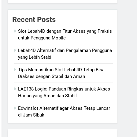
Recent Posts
Slot Lebah4D dengan Fitur Akses yang Praktis
untuk Pengguna Mobile
Lebah4D Alternatif dan Pengalaman Pengguna
yang Lebih Stabil
Tips Memastikan Slot Lebah4D Tetap Bisa
Diakses dengan Stabil dan Aman
LAE138 Login: Panduan Ringkas untuk Akses
Harian yang Aman dan Stabil
Edwinslot Alternatif agar Akses Tetap Lancar
di Jam Sibuk