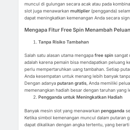
muncul di gulungan secara acak atau pada kombina
slot juga menawarkan
multiplier
(pengganda) selama
dapat meningkatkan kemenangan Anda secara signi
Mengapa Fitur Free Spin Menambah Pelu
Tanpa Risiko Tambahan
Salah satu alasan utama mengapa
free spin
sangat
adalah karena pemain bisa mendapatkan peluang 
perlu mempertaruhkan uang tambahan. Setiap puta
Anda kesempatan untuk menang lebih banyak tanp
Dengan adanya
putaran gratis
, Anda memiliki pelu
memenangkan hadiah besar dengan taruhan yang le
Pengganda untuk Meningkatkan Hadiah
Banyak mesin slot yang menawarkan
pengganda
se
Ketika simbol kemenangan muncul dalam putaran gr
dapat dikalikan dengan angka tertentu, yang berart