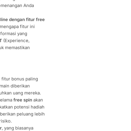
 kemenangan Anda
nline dengan fitur free
engapa fitur ini
nformasi yang
T
(Experience,
ntuk memastikan
 fitur bonus paling
emain diberikan
ruhkan uang mereka.
selama
free spin
akan
katkan potensi hadiah
mberikan peluang lebih
isiko.
r
, yang biasanya