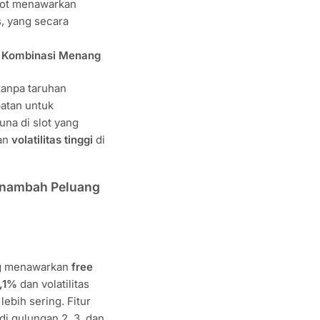
slot menawarkan
s, yang secara
 Kombinasi Menang
tanpa taruhan
atan untuk
na di slot yang
gan
volatilitas tinggi
di
Menambah Peluang
ang menawarkan
free
,1%
dan volatilitas
bih sering. Fitur
i gulungan 2, 3, dan