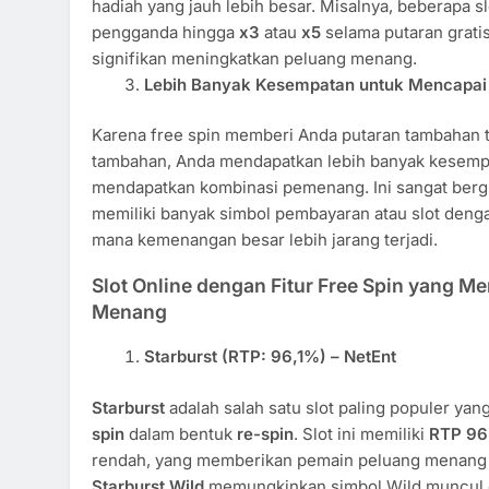
hadiah yang jauh lebih besar. Misalnya, beberapa 
pengganda hingga
x3
atau
x5
selama putaran grati
signifikan meningkatkan peluang menang.
Lebih Banyak Kesempatan untuk Mencapai
Karena free spin memberi Anda putaran tambahan 
tambahan, Anda mendapatkan lebih banyak kesemp
mendapatkan kombinasi pemenang. Ini sangat bergu
memiliki banyak simbol pembayaran atau slot den
mana kemenangan besar lebih jarang terjadi.
Slot Online dengan Fitur Free Spin yang 
Menang
Starburst (RTP: 96,1%) – NetEnt
Starburst
adalah salah satu slot paling populer y
spin
dalam bentuk
re-spin
. Slot ini memiliki
RTP 96
rendah, yang memberikan pemain peluang menang le
Starburst Wild
memungkinkan simbol Wild muncul d