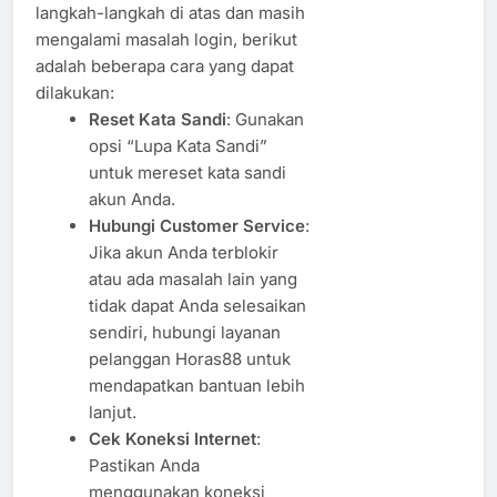
langkah-langkah di atas dan masih
mengalami masalah login, berikut
adalah beberapa cara yang dapat
dilakukan:
Reset Kata Sandi
: Gunakan
opsi “Lupa Kata Sandi”
untuk mereset kata sandi
akun Anda.
Hubungi Customer Service
:
Jika akun Anda terblokir
atau ada masalah lain yang
tidak dapat Anda selesaikan
sendiri, hubungi layanan
pelanggan Horas88 untuk
mendapatkan bantuan lebih
lanjut.
Cek Koneksi Internet
:
Pastikan Anda
menggunakan koneksi