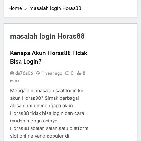
Home
masalah login Horas88
masalah login Horas88
Kenapa Akun Horas88 Tidak
Bisa Login?
da76a06
1 year ago
0
8
mins
Mengalami masalah saat login ke
akun Horas88? Simak berbagai
alasan umum mengapa akun
Horas88 tidak bisa login dan cara
mudah mengatasinya.
Horas88 adalah salah satu platform
slot online yang populer di