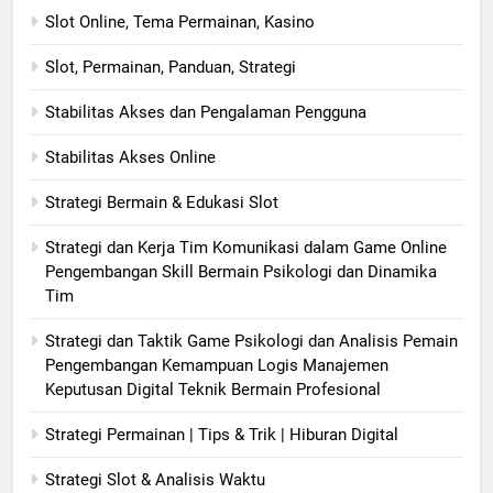
Slot Online, Tema Permainan, Kasino
Slot, Permainan, Panduan, Strategi
Stabilitas Akses dan Pengalaman Pengguna
Stabilitas Akses Online
Strategi Bermain & Edukasi Slot
Strategi dan Kerja Tim Komunikasi dalam Game Online
Pengembangan Skill Bermain Psikologi dan Dinamika
Tim
Strategi dan Taktik Game Psikologi dan Analisis Pemain
Pengembangan Kemampuan Logis Manajemen
Keputusan Digital Teknik Bermain Profesional
Strategi Permainan | Tips & Trik | Hiburan Digital
Strategi Slot & Analisis Waktu