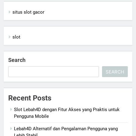
situs slot gacor
slot
Search
SEARCH
Recent Posts
Slot Lebah4D dengan Fitur Akses yang Praktis untuk
Pengguna Mobile
Lebah4D Alternatif dan Pengalaman Pengguna yang
Lebih Stabil