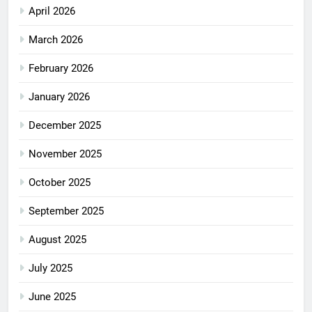
April 2026
March 2026
February 2026
January 2026
December 2025
November 2025
October 2025
September 2025
August 2025
July 2025
June 2025