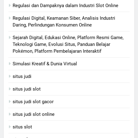
Regulasi dan Dampaknya dalam Industri Slot Online
Regulasi Digital, Keamanan Siber, Analisis Industri
Daring, Perlindungan Konsumen Online
Sejarah Digital, Edukasi Online, Platform Resmi Game,
Teknologi Game, Evolusi Situs, Panduan Belajar
Pokémon, Platform Pembelajaran Interaktif
Simulasi Kreatif & Dunia Virtual
situs judi
situs judi slot
situs judi slot gacor
situs judi slot online
situs slot