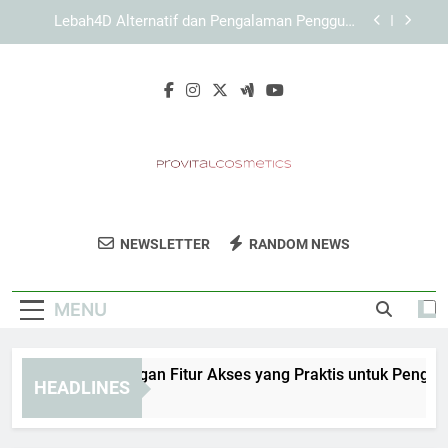
Skip
Tips Memastikan Slot Lebah4D Tetap Bisa
to
Diakses dengan Stabil dan Aman
content
LAE138 Login: Panduan Ringkas untuk Akses
Harian yang Aman dan Stabil
Slot Lebah4D dengan Fitur Akses yang Praktis
untuk Pengguna Mobile
Lebah4D Alternatif dan Pengalaman Pengguna
yang Lebih Stabil
Tips Memastikan Slot Lebah4D Tetap Bisa
Diakses dengan Stabil dan Aman
Proxy Tools Box
Amankan Privasi Online Anda Dengan Alat
LAE138 Login: Panduan Ringkas untuk Akses
NEWSLETTER
RANDOM NEWS
Harian yang Aman dan Stabil
Proxy Dari Proxy Tools Box. Solusi Anonim
Untuk Pengalaman Internet Yang Lebih
MENU
Aman.
ot Lebah4D dengan Fitur Akses yang Praktis untuk Pengguna 
HEADLINES
Months Ago