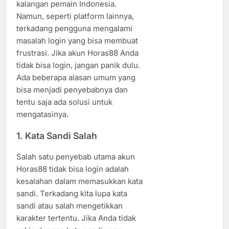
kalangan pemain Indonesia.
Namun, seperti platform lainnya,
terkadang pengguna mengalami
masalah login yang bisa membuat
frustrasi. Jika akun Horas88 Anda
tidak bisa login, jangan panik dulu.
Ada beberapa alasan umum yang
bisa menjadi penyebabnya dan
tentu saja ada solusi untuk
mengatasinya.
1.
Kata Sandi Salah
Salah satu penyebab utama akun
Horas88 tidak bisa login adalah
kesalahan dalam memasukkan kata
sandi. Terkadang kita lupa kata
sandi atau salah mengetikkan
karakter tertentu. Jika Anda tidak