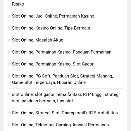
Risiko
Slot Online, Judi Online, Permainan Kasino
Slot Online, Kasino Online, Tips Bermain
Slot Online, Masalah Akun
Slot Online, Permainan Kasino, Panduan Permainan
Slot Online, Permainan Kasino, Slot Gacor
Slot Online, PG Soft, Panduan Slot, Strategi Menang,
Game Slot Terpercaya, Hiburan Online
slot online, slot gacor, tema fantasi, RTP tinggi, strategi
slot, panduan bermain, tips slot
Slot Online, Strategi Slot, Champion4D, RTP, Volatilitas
Slot Online, Teknologi Gaming, Inovasi Permainan