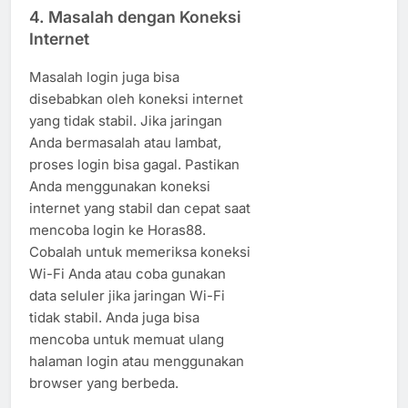
4.
Masalah dengan Koneksi
Internet
Masalah login juga bisa
disebabkan oleh koneksi internet
yang tidak stabil. Jika jaringan
Anda bermasalah atau lambat,
proses login bisa gagal. Pastikan
Anda menggunakan koneksi
internet yang stabil dan cepat saat
mencoba login ke Horas88.
Cobalah untuk memeriksa koneksi
Wi-Fi Anda atau coba gunakan
data seluler jika jaringan Wi-Fi
tidak stabil. Anda juga bisa
mencoba untuk memuat ulang
halaman login atau menggunakan
browser yang berbeda.