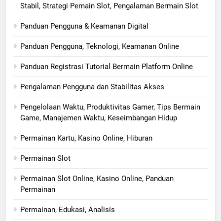
Stabil, Strategi Pemain Slot, Pengalaman Bermain Slot
Panduan Pengguna & Keamanan Digital
Panduan Pengguna, Teknologi, Keamanan Online
Panduan Registrasi Tutorial Bermain Platform Online
Pengalaman Pengguna dan Stabilitas Akses
Pengelolaan Waktu, Produktivitas Gamer, Tips Bermain
Game, Manajemen Waktu, Keseimbangan Hidup
Permainan Kartu, Kasino Online, Hiburan
Permainan Slot
Permainan Slot Online, Kasino Online, Panduan
Permainan
Permainan, Edukasi, Analisis