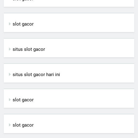
slot gacor
situs slot gacor
situs slot gacor hari ini
slot gacor
slot gacor