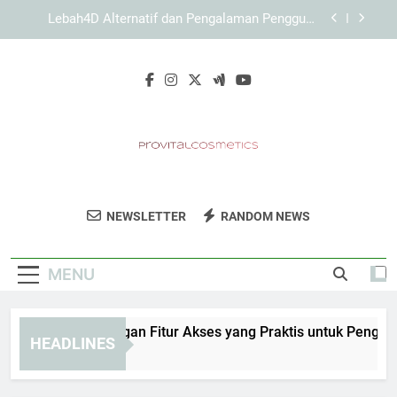
Skip
Tips Memastikan Slot Lebah4D Tetap Bisa
to
Diakses dengan Stabil dan Aman
content
LAE138 Login: Panduan Ringkas untuk Akses
Harian yang Aman dan Stabil
Slot Lebah4D dengan Fitur Akses yang Praktis
untuk Pengguna Mobile
Lebah4D Alternatif dan Pengalaman Pengguna
yang Lebih Stabil
Tips Memastikan Slot Lebah4D Tetap Bisa
Diakses dengan Stabil dan Aman
Proxy Tools Box
Amankan Privasi Online Anda Dengan Alat
LAE138 Login: Panduan Ringkas untuk Akses
NEWSLETTER
RANDOM NEWS
Harian yang Aman dan Stabil
Proxy Dari Proxy Tools Box. Solusi Anonim
Untuk Pengalaman Internet Yang Lebih
MENU
Aman.
ot Lebah4D dengan Fitur Akses yang Praktis untuk Pengguna 
HEADLINES
Months Ago