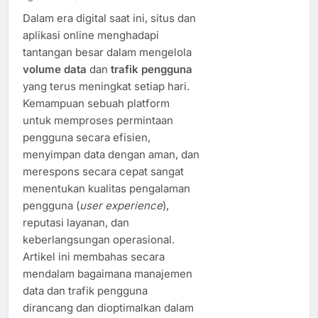
Dalam era digital saat ini, situs dan
aplikasi online menghadapi
tantangan besar dalam mengelola
volume data
dan
trafik pengguna
yang terus meningkat setiap hari.
Kemampuan sebuah platform
untuk memproses permintaan
pengguna secara efisien,
menyimpan data dengan aman, dan
merespons secara cepat sangat
menentukan kualitas pengalaman
pengguna (
user experience
),
reputasi layanan, dan
keberlangsungan operasional.
Artikel ini membahas secara
mendalam bagaimana manajemen
data dan trafik pengguna
dirancang dan dioptimalkan dalam