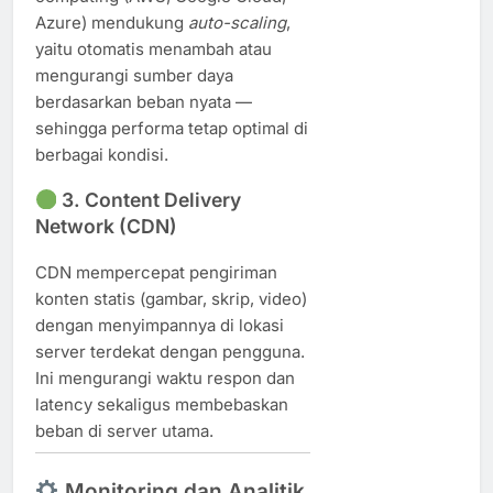
Azure) mendukung
auto-scaling
,
yaitu otomatis menambah atau
mengurangi sumber daya
berdasarkan beban nyata —
sehingga performa tetap optimal di
berbagai kondisi.
3. Content Delivery
Network (CDN)
CDN mempercepat pengiriman
konten statis (gambar, skrip, video)
dengan menyimpannya di lokasi
server terdekat dengan pengguna.
Ini mengurangi waktu respon dan
latency sekaligus membebaskan
beban di server utama.
Monitoring dan Analitik