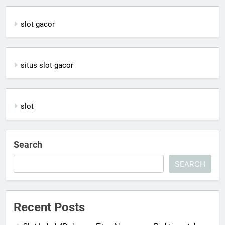
slot gacor
situs slot gacor
slot
Search
SEARCH
Recent Posts