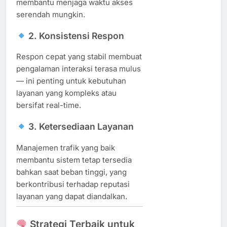
membantu menjaga waktu akses
serendah mungkin.
2. Konsistensi Respon
Respon cepat yang stabil membuat
pengalaman interaksi terasa mulus
— ini penting untuk kebutuhan
layanan yang kompleks atau
bersifat real-time.
3. Ketersediaan Layanan
Manajemen trafik yang baik
membantu sistem tetap tersedia
bahkan saat beban tinggi, yang
berkontribusi terhadap reputasi
layanan yang dapat diandalkan.
Strategi Terbaik untuk