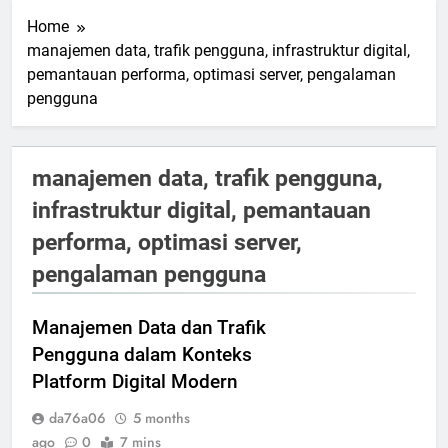
Home
manajemen data, trafik pengguna, infrastruktur digital,
pemantauan performa, optimasi server, pengalaman
pengguna
manajemen data, trafik pengguna,
infrastruktur digital, pemantauan
performa, optimasi server,
pengalaman pengguna
Manajemen Data dan Trafik
Pengguna dalam Konteks
Platform Digital Modern
da76a06
5 months
ago
0
7 mins