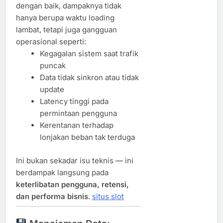
dengan baik, dampaknya tidak
hanya berupa waktu loading
lambat, tetapi juga gangguan
operasional seperti:
Kegagalan sistem saat trafik
puncak
Data tidak sinkron atau tidak
update
Latency tinggi pada
permintaan pengguna
Kerentanan terhadap
lonjakan beban tak terduga
Ini bukan sekadar isu teknis — ini
berdampak langsung pada
keterlibatan pengguna, retensi,
dan performa bisnis
.
situs slot