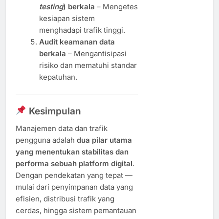
testing
) berkala
– Mengetes
kesiapan sistem
menghadapi trafik tinggi.
Audit keamanan data
berkala
– Mengantisipasi
risiko dan mematuhi standar
kepatuhan.
Kesimpulan
Manajemen data dan trafik
pengguna adalah
dua pilar utama
yang menentukan stabilitas dan
performa sebuah platform digital
.
Dengan pendekatan yang tepat —
mulai dari penyimpanan data yang
efisien, distribusi trafik yang
cerdas, hingga sistem pemantauan