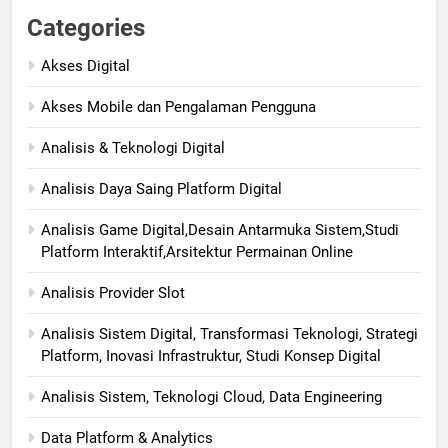
Categories
Akses Digital
Akses Mobile dan Pengalaman Pengguna
Analisis & Teknologi Digital
Analisis Daya Saing Platform Digital
Analisis Game Digital,Desain Antarmuka Sistem,Studi
Platform Interaktif,Arsitektur Permainan Online
Analisis Provider Slot
Analisis Sistem Digital, Transformasi Teknologi, Strategi
Platform, Inovasi Infrastruktur, Studi Konsep Digital
Analisis Sistem, Teknologi Cloud, Data Engineering
Data Platform & Analytics