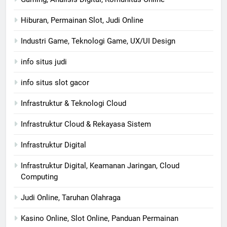
Hiburan, Permainan Slot, Judi Online
Industri Game, Teknologi Game, UX/UI Design
info situs judi
info situs slot gacor
Infrastruktur & Teknologi Cloud
Infrastruktur Cloud & Rekayasa Sistem
Infrastruktur Digital
Infrastruktur Digital, Keamanan Jaringan, Cloud
Computing
Judi Online, Taruhan Olahraga
Kasino Online, Slot Online, Panduan Permainan