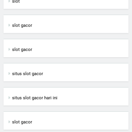
slot
slot gacor
slot gacor
situs slot gacor
situs slot gacor hari ini
slot gacor