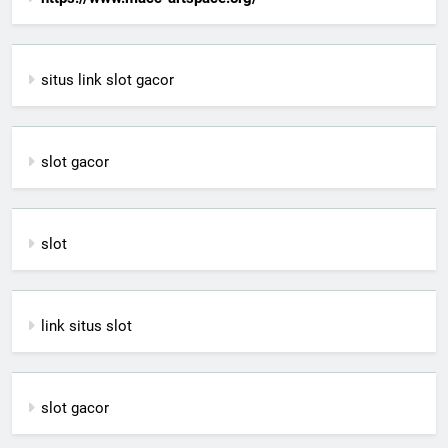
situs link slot gacor
slot gacor
slot
link situs slot
slot gacor