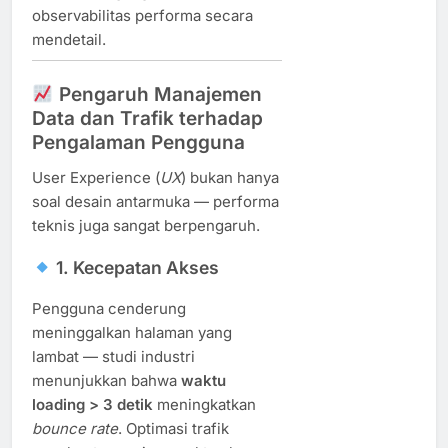
observabilitas performa secara
mendetail.
Pengaruh Manajemen
Data dan Trafik terhadap
Pengalaman Pengguna
User Experience (
UX
) bukan hanya
soal desain antarmuka — performa
teknis juga sangat berpengaruh.
1. Kecepatan Akses
Pengguna cenderung
meninggalkan halaman yang
lambat — studi industri
menunjukkan bahwa
waktu
loading > 3 detik
meningkatkan
bounce rate
. Optimasi trafik