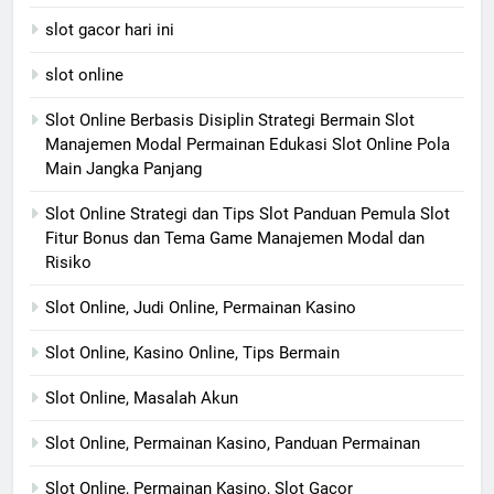
slot gacor hari ini
slot online
Slot Online Berbasis Disiplin Strategi Bermain Slot
Manajemen Modal Permainan Edukasi Slot Online Pola
Main Jangka Panjang
Slot Online Strategi dan Tips Slot Panduan Pemula Slot
Fitur Bonus dan Tema Game Manajemen Modal dan
Risiko
Slot Online, Judi Online, Permainan Kasino
Slot Online, Kasino Online, Tips Bermain
Slot Online, Masalah Akun
Slot Online, Permainan Kasino, Panduan Permainan
Slot Online, Permainan Kasino, Slot Gacor