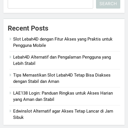
SEARCH
Recent Posts
Slot Lebah4D dengan Fitur Akses yang Praktis untuk
Pengguna Mobile
Lebah4D Alternatif dan Pengalaman Pengguna yang
Lebih Stabil
Tips Memastikan Slot Lebah4D Tetap Bisa Diakses
dengan Stabil dan Aman
LAE138 Login: Panduan Ringkas untuk Akses Harian
yang Aman dan Stabil
Edwinslot Alternatif agar Akses Tetap Lancar di Jam
Sibuk