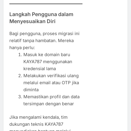
Langkah Pengguna dalam
Menyesuaikan Diri
Bagi pengguna, proses migrasi ini
relatif tanpa hambatan. Mereka
hanya perlu:
Masuk ke domain baru
KAYA787 menggunakan
kredensial lama
Melakukan verifikasi ulang
melalui email atau OTP jika
diminta
Memastikan profil dan data
tersimpan dengan benar
Jika mengalami kendala, tim
dukungan teknis KAYA787