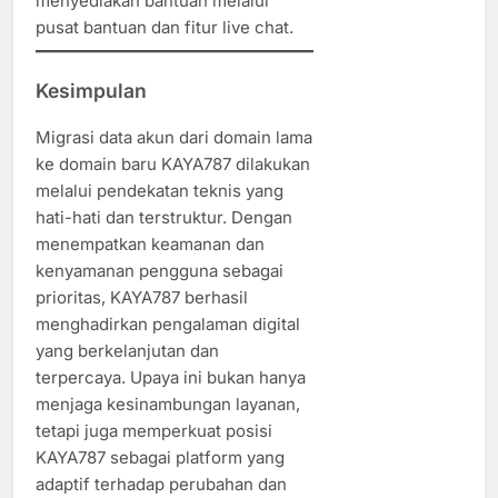
menyediakan bantuan melalui
pusat bantuan dan fitur live chat.
Kesimpulan
Migrasi data akun dari domain lama
ke domain baru KAYA787 dilakukan
melalui pendekatan teknis yang
hati-hati dan terstruktur. Dengan
menempatkan keamanan dan
kenyamanan pengguna sebagai
prioritas, KAYA787 berhasil
menghadirkan pengalaman digital
yang berkelanjutan dan
terpercaya. Upaya ini bukan hanya
menjaga kesinambungan layanan,
tetapi juga memperkuat posisi
KAYA787 sebagai platform yang
adaptif terhadap perubahan dan