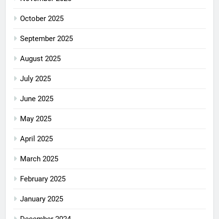
October 2025
September 2025
August 2025
July 2025
June 2025
May 2025
April 2025
March 2025
February 2025
January 2025
December 2024