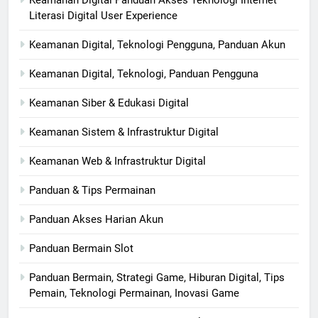
Literasi Digital User Experience
Keamanan Digital, Teknologi Pengguna, Panduan Akun
Keamanan Digital, Teknologi, Panduan Pengguna
Keamanan Siber & Edukasi Digital
Keamanan Sistem & Infrastruktur Digital
Keamanan Web & Infrastruktur Digital
Panduan & Tips Permainan
Panduan Akses Harian Akun
Panduan Bermain Slot
Panduan Bermain, Strategi Game, Hiburan Digital, Tips
Pemain, Teknologi Permainan, Inovasi Game