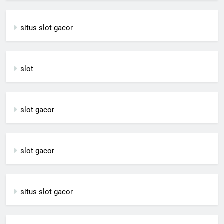
situs slot gacor
slot
slot gacor
slot gacor
situs slot gacor