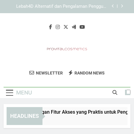
Skip
Tips Memastikan Slot Lebah4D Tetap Bisa
to
Diakses dengan Stabil dan Aman
content
LAE138 Login: Panduan Ringkas untuk Akses
Harian yang Aman dan Stabil
Slot Lebah4D dengan Fitur Akses yang Praktis
untuk Pengguna Mobile
Lebah4D Alternatif dan Pengalaman Pengguna
yang Lebih Stabil
Tips Memastikan Slot Lebah4D Tetap Bisa
Diakses dengan Stabil dan Aman
Proxy Tools Box
Amankan Privasi Online Anda Dengan Alat
LAE138 Login: Panduan Ringkas untuk Akses
NEWSLETTER
RANDOM NEWS
Harian yang Aman dan Stabil
Proxy Dari Proxy Tools Box. Solusi Anonim
Untuk Pengalaman Internet Yang Lebih
MENU
Aman.
ot Lebah4D dengan Fitur Akses yang Praktis untuk Pengguna 
HEADLINES
Months Ago