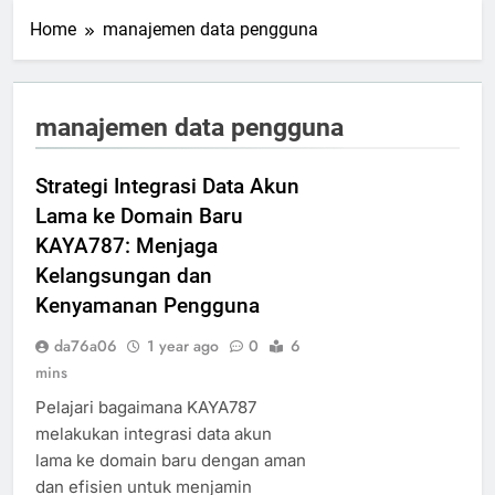
Home
manajemen data pengguna
manajemen data pengguna
Strategi Integrasi Data Akun
Lama ke Domain Baru
KAYA787: Menjaga
Kelangsungan dan
Kenyamanan Pengguna
da76a06
1 year ago
0
6
mins
Pelajari bagaimana KAYA787
melakukan integrasi data akun
lama ke domain baru dengan aman
dan efisien untuk menjamin