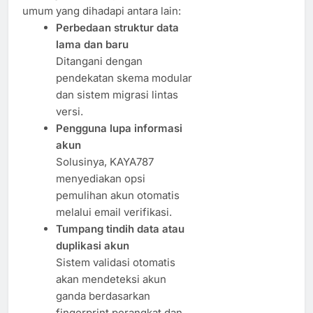
umum yang dihadapi antara lain:
Perbedaan struktur data
lama dan baru
Ditangani dengan
pendekatan skema modular
dan sistem migrasi lintas
versi.
Pengguna lupa informasi
akun
Solusinya, KAYA787
menyediakan opsi
pemulihan akun otomatis
melalui email verifikasi.
Tumpang tindih data atau
duplikasi akun
Sistem validasi otomatis
akan mendeteksi akun
ganda berdasarkan
fingerprint perangkat dan