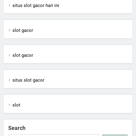
situs slot gacor hari ini
slot gacor
slot gacor
situs slot gacor
slot
Search