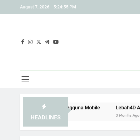
Skip
August 7, 2026
5:24:56 PM
to
content
Pro
Amankan P
 Praktis untuk Pengguna Mobile
Lebah4D Alternatif da
3 Months Ago
HEADLINES