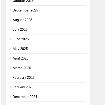
October 2025
September 2025
August 2025
July 2025
June 2025
May 2025
April 2025
March 2025
February 2025
January 2025
December 2024