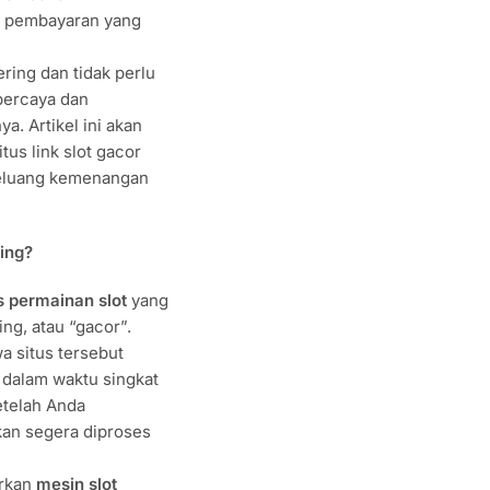
n pembayaran yang
ring dan tidak perlu
percaya dan
. Artikel ini akan
us link slot gacor
peluang kemenangan
ing?
us permainan slot
yang
ng, atau “gacor”.
a situs tersebut
alam waktu singkat
etelah Anda
an segera diproses
arkan
mesin slot