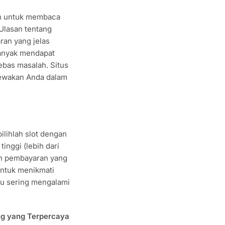
an untuk membaca
 Ulasan tentang
ran yang jelas
banyak mendapat
ebas masalah. Situs
ewakan Anda dalam
lihlah slot dengan
tinggi (lebih dari
an pembayaran yang
untuk menikmati
lu sering mengalami
ng yang Terpercaya