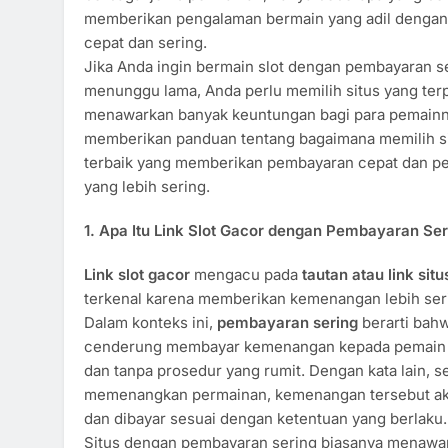
memberikan pengalaman bermain yang adil denga
cepat dan sering.
Jika Anda ingin bermain slot dengan pembayaran se
menunggu lama, Anda perlu memilih situs yang ter
menawarkan banyak keuntungan bagi para pemainnya
memberikan panduan tentang bagaimana memilih sit
terbaik yang memberikan pembayaran cepat dan 
yang lebih sering.
1.
Apa Itu Link Slot Gacor dengan Pembayaran Ser
Link slot gacor
mengacu pada
tautan atau link sit
terkenal karena memberikan kemenangan lebih seri
Dalam konteks ini,
pembayaran sering
berarti bahw
cenderung membayar kemenangan kepada pemain d
dan tanpa prosedur yang rumit. Dengan kata lain, s
memenangkan permainan, kemenangan tersebut ak
dan dibayar sesuai dengan ketentuan yang berlaku.
Situs dengan pembayaran sering biasanya menaw