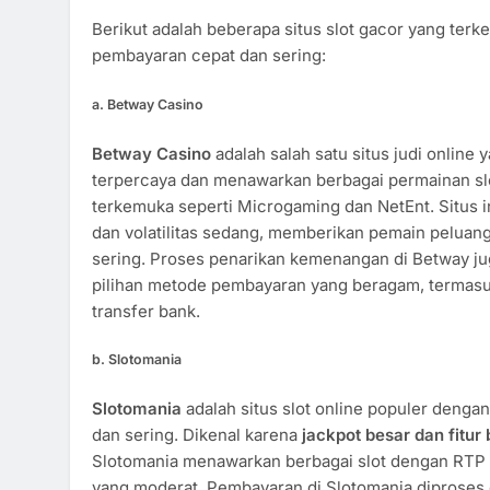
Berikut adalah beberapa situs slot gacor yang terk
pembayaran cepat dan sering:
a.
Betway Casino
Betway Casino
adalah salah satu situs judi online 
terpercaya dan menawarkan berbagai permainan slo
terkemuka seperti Microgaming dan NetEnt. Situs in
dan volatilitas sedang, memberikan pemain peluan
sering. Proses penarikan kemenangan di Betway ju
pilihan metode pembayaran yang beragam, termasu
transfer bank.
b.
Slotomania
Slotomania
adalah situs slot online populer deng
dan sering. Dikenal karena
jackpot besar dan fitur
Slotomania menawarkan berbagai slot dengan RTP ti
yang moderat. Pembayaran di Slotomania diproses 