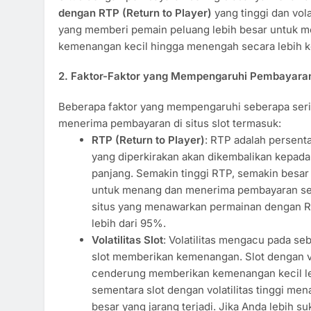
dengan RTP (Return to Player)
yang tinggi dan vola
yang memberi pemain peluang lebih besar untuk 
kemenangan kecil hingga menengah secara lebih k
2.
Faktor-Faktor yang Mempengaruhi Pembayaran
Beberapa faktor yang mempengaruhi seberapa ser
menerima pembayaran di situs slot termasuk:
RTP (Return to Player)
: RTP adalah persenta
yang diperkirakan akan dikembalikan kepada
panjang. Semakin tinggi RTP, semakin besa
untuk menang dan menerima pembayaran seca
situs yang menawarkan permainan dengan RT
lebih dari 95%.
Volatilitas Slot
: Volatilitas mengacu pada se
slot memberikan kemenangan. Slot dengan vo
cenderung memberikan kemenangan kecil le
sementara slot dengan volatilitas tinggi m
besar yang jarang terjadi. Jika Anda lebih 