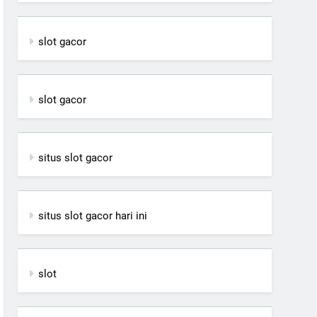
slot gacor
slot gacor
situs slot gacor
situs slot gacor hari ini
slot