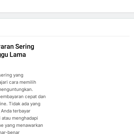
aran Sering
ggu Lama
sering yang
jari cara memilih
 menguntungkan.
embayaran cepat dan
ine. Tidak ada yang
 Anda terbayar
i atau menghadapi
line yang menawarkan
nar-benar