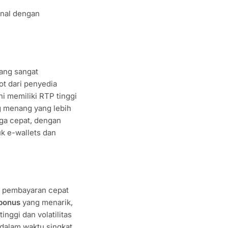
enal dengan
yang sangat
t dari penyedia
i memiliki RTP tinggi
g menang yang lebih
ga cepat, dengan
k e-wallets dan
an pembayaran cepat
 bonus
yang menarik,
nggi dan volatilitas
dalam waktu singkat,