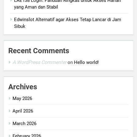
LAE138 Login: Panduan Ringkas untuk Akses Harian
yang Aman dan Stabil
Edwinslot Alternatif agar Akses Tetap Lancar di Jam
Sibuk
Recent Comments
A WordPress Commenter
on
Hello world!
Archives
May 2026
April 2026
March 2026
February 2026