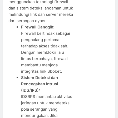
menggunakan teknologi firewall
dan sistem deteksi ancaman untuk
melindungi link dan server mereka
dari serangan cyber.
Firewall Canggih:
Firewall bertindak sebagai
penghalang pertama
terhadap akses tidak sah.
Dengan memblokir lalu
lintas berbahaya, firewall
membantu menjaga
integritas link Sbobet.
Sistem Deteksi dan
Pencegahan Intrusi
(IDS/IPS):
IDS/IPS memantau aktivitas
jaringan untuk mendeteksi
pola serangan yang
mencurigakan. Jika