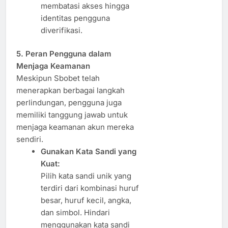
membatasi akses hingga
identitas pengguna
diverifikasi.
5. Peran Pengguna dalam
Menjaga Keamanan
Meskipun Sbobet telah
menerapkan berbagai langkah
perlindungan, pengguna juga
memiliki tanggung jawab untuk
menjaga keamanan akun mereka
sendiri.
Gunakan Kata Sandi yang
Kuat:
Pilih kata sandi unik yang
terdiri dari kombinasi huruf
besar, huruf kecil, angka,
dan simbol. Hindari
menggunakan kata sandi