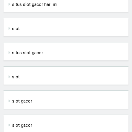
situs slot gacor hari ini
slot
situs slot gacor
slot
slot gacor
slot gacor