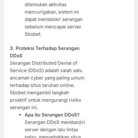
ditemukan aktivitas
mencurigakan, sistem ini
dapat memblokir serangan
sebelum mencapai server
Sbobet.
3. Proteksi Terhadap Serangan
DDoS
Serangan Distributed Denial of
Service (DDoS) adalah salah satu
ancaman cyber yang paling umum
terhadap situs taruhan online.
Sbobet mengambil langkah
proaktif untuk mengurangi risiko
serangan ini.
Apa itu Serangan DDoS?
Serangan DDoS membanjiri
server dengan lalu lintas
palsu, menyebabkan situs