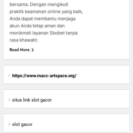
bersama. Dengan mengikuti
praktik keamanan online yang baik,
Anda dapat membantu menjaga
akun Anda tetap aman dan
menikmati layanan Sbobet tanpa
rasa khawatir.
Read More
https://www.macc-artspace.org/
situs link slot gacor
slot gacor