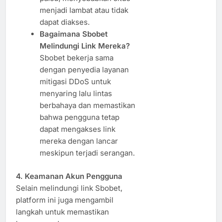
menjadi lambat atau tidak
dapat diakses.
Bagaimana Sbobet
Melindungi Link Mereka?
Sbobet bekerja sama
dengan penyedia layanan
mitigasi DDoS untuk
menyaring lalu lintas
berbahaya dan memastikan
bahwa pengguna tetap
dapat mengakses link
mereka dengan lancar
meskipun terjadi serangan.
4. Keamanan Akun Pengguna
Selain melindungi link Sbobet,
platform ini juga mengambil
langkah untuk memastikan