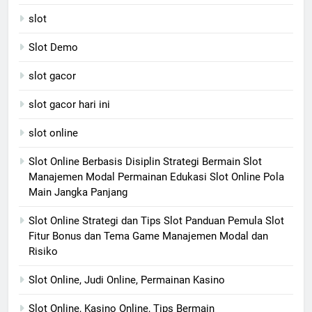
slot
Slot Demo
slot gacor
slot gacor hari ini
slot online
Slot Online Berbasis Disiplin Strategi Bermain Slot
Manajemen Modal Permainan Edukasi Slot Online Pola
Main Jangka Panjang
Slot Online Strategi dan Tips Slot Panduan Pemula Slot
Fitur Bonus dan Tema Game Manajemen Modal dan
Risiko
Slot Online, Judi Online, Permainan Kasino
Slot Online, Kasino Online, Tips Bermain