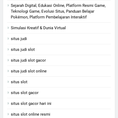
Sejarah Digital, Edukasi Online, Platform Resmi Game,
Teknologi Game, Evolusi Situs, Panduan Belajar
Pokémon, Platform Pembelajaran Interaktif
Simulasi Kreatif & Dunia Virtual
situs judi
situs judi slot
situs judi slot gacor
situs judi slot online
situs slot
situs slot gacor
situs slot gacor hari ini
situs slot online resmi