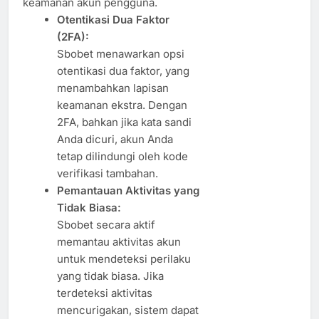
keamanan akun pengguna.
Otentikasi Dua Faktor
(2FA):
Sbobet menawarkan opsi
otentikasi dua faktor, yang
menambahkan lapisan
keamanan ekstra. Dengan
2FA, bahkan jika kata sandi
Anda dicuri, akun Anda
tetap dilindungi oleh kode
verifikasi tambahan.
Pemantauan Aktivitas yang
Tidak Biasa:
Sbobet secara aktif
memantau aktivitas akun
untuk mendeteksi perilaku
yang tidak biasa. Jika
terdeteksi aktivitas
mencurigakan, sistem dapat