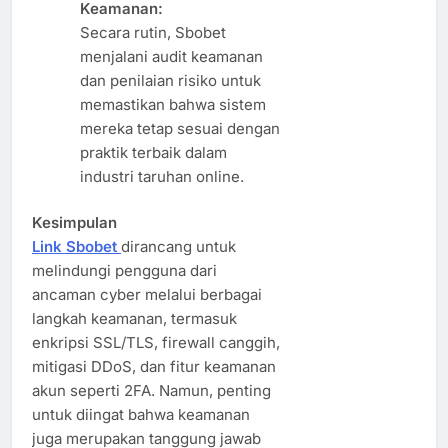
Keamanan:
Secara rutin, Sbobet
menjalani audit keamanan
dan penilaian risiko untuk
memastikan bahwa sistem
mereka tetap sesuai dengan
praktik terbaik dalam
industri taruhan online.
Kesimpulan
Link Sbobet
dirancang untuk
melindungi pengguna dari
ancaman cyber melalui berbagai
langkah keamanan, termasuk
enkripsi SSL/TLS, firewall canggih,
mitigasi DDoS, dan fitur keamanan
akun seperti 2FA. Namun, penting
untuk diingat bahwa keamanan
juga merupakan tanggung jawab