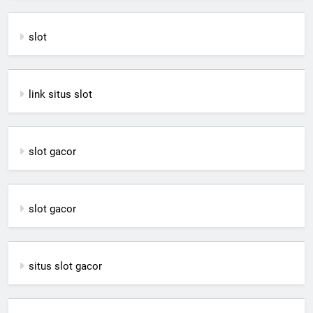
slot
link situs slot
slot gacor
slot gacor
situs slot gacor