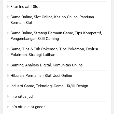
Fitur Inovatif Slot
Game Online, Slot Online, Kasino Online, Panduan
Bermain Slot
Game Online, Strategi Bermain Game, Tips Kompetitif,
Pengembangan Skill Gaming
Game, Tips & Trik Pokémon, Tipe Pokémon, Evolusi
Pokémon, Strategi Latihan
Gaming, Analisis Digital, Komunitas Online
Hiburan, Permainan Slot, Judi Online
Industri Game, Teknologi Game, UX/UI Design
info situs judi
info situs slot gacor