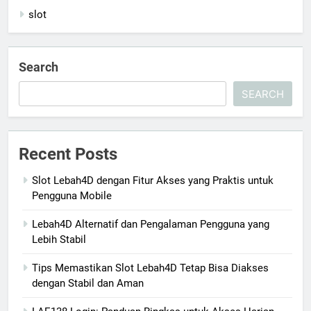
slot
Search
SEARCH
Recent Posts
Slot Lebah4D dengan Fitur Akses yang Praktis untuk
Pengguna Mobile
Lebah4D Alternatif dan Pengalaman Pengguna yang
Lebih Stabil
Tips Memastikan Slot Lebah4D Tetap Bisa Diakses
dengan Stabil dan Aman