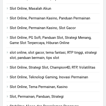
Slot Online, Masalah Akun
Slot Online, Permainan Kasino, Panduan Permainan
Slot Online, Permainan Kasino, Slot Gacor
Slot Online, PG Soft, Panduan Slot, Strategi Menang,
Game Slot Terpercaya, Hiburan Online
slot online, slot gacor, tema fantasi, RTP tinggi, strategi
slot, panduan bermain, tips slot
Slot Online, Strategi Slot, Champion4D, RTP, Volatilitas
Slot Online, Teknologi Gaming, Inovasi Permainan
Slot Online, Tema Permainan, Kasino
Slot, Permainan, Panduan, Strategi