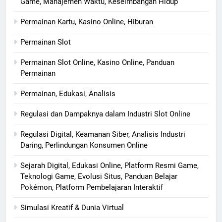
Game, Manajemen Waktu, Keseimbangan Hidup
Permainan Kartu, Kasino Online, Hiburan
Permainan Slot
Permainan Slot Online, Kasino Online, Panduan
Permainan
Permainan, Edukasi, Analisis
Regulasi dan Dampaknya dalam Industri Slot Online
Regulasi Digital, Keamanan Siber, Analisis Industri
Daring, Perlindungan Konsumen Online
Sejarah Digital, Edukasi Online, Platform Resmi Game,
Teknologi Game, Evolusi Situs, Panduan Belajar
Pokémon, Platform Pembelajaran Interaktif
Simulasi Kreatif & Dunia Virtual