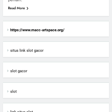
Read More
https://www.macc-artspace.org/
situs link slot gacor
slot gacor
slot