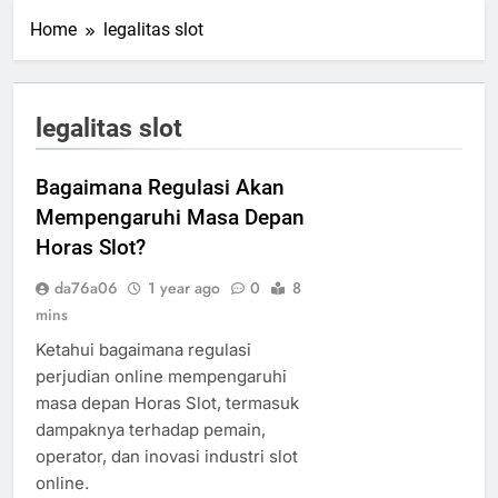
Home
legalitas slot
legalitas slot
Bagaimana Regulasi Akan
Mempengaruhi Masa Depan
Horas Slot?
da76a06
1 year ago
0
8
mins
Ketahui bagaimana regulasi
perjudian online mempengaruhi
masa depan Horas Slot, termasuk
dampaknya terhadap pemain,
operator, dan inovasi industri slot
online.