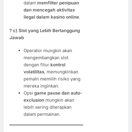
dalam
memfilter penipuan
dan mencegah aktivitas
ilegal dalam kasino online
.
?
c) Slot yang Lebih Bertanggung
Jawab
Operator mungkin akan
mengembangkan slot
dengan fitur
kontrol
volatilitas
, memungkinkan
pemain memilih risiko yang
mereka inginkan.
Opsi
game pause dan auto-
exclusion
mungkin akan
lebih sering diterapkan
dalam permainan.