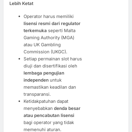
Lebih Ketat
Operator harus memiliki
lisensi resmi dari regulator
terkemuka
seperti Malta
Gaming Authority (MGA)
atau UK Gambling
Commission (UKGC).
Setiap permainan slot harus
diuji dan disertifikasi oleh
lembaga pengujian
independen
untuk
memastikan keadilan dan
transparansi.
Ketidakpatuhan dapat
menyebabkan
denda besar
atau pencabutan lisensi
bagi operator yang tidak
memenuhi aturan.