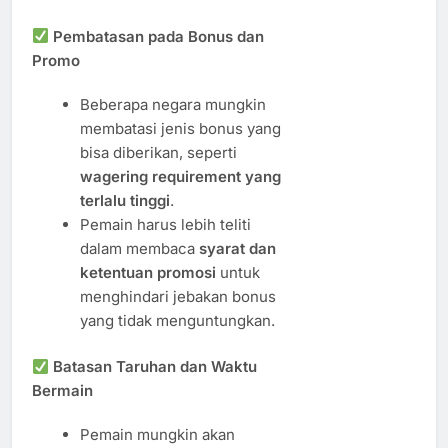
Pembatasan pada Bonus dan
Promo
Beberapa negara mungkin
membatasi jenis bonus yang
bisa diberikan, seperti
wagering requirement yang
terlalu tinggi
.
Pemain harus lebih teliti
dalam membaca
syarat dan
ketentuan promosi
untuk
menghindari jebakan bonus
yang tidak menguntungkan.
Batasan Taruhan dan Waktu
Bermain
Pemain mungkin akan