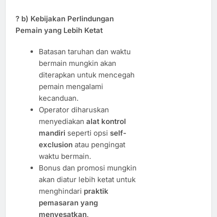
?
b) Kebijakan Perlindungan
Pemain yang Lebih Ketat
Batasan taruhan dan waktu
bermain mungkin akan
diterapkan untuk mencegah
pemain mengalami
kecanduan.
Operator diharuskan
menyediakan
alat kontrol
mandiri
seperti opsi
self-
exclusion
atau pengingat
waktu bermain.
Bonus dan promosi mungkin
akan diatur lebih ketat untuk
menghindari
praktik
pemasaran yang
menyesatkan
.