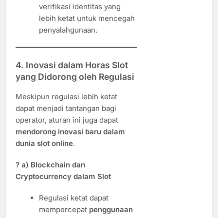
verifikasi identitas yang
lebih ketat untuk mencegah
penyalahgunaan.
4.
Inovasi dalam Horas Slot
yang Didorong oleh Regulasi
Meskipun regulasi lebih ketat
dapat menjadi tantangan bagi
operator, aturan ini juga dapat
mendorong inovasi baru dalam
dunia slot online
.
?
a) Blockchain dan
Cryptocurrency dalam Slot
Regulasi ketat dapat
mempercepat
penggunaan