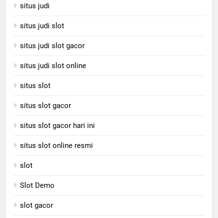
situs judi
situs judi slot
situs judi slot gacor
situs judi slot online
situs slot
situs slot gacor
situs slot gacor hari ini
situs slot online resmi
slot
Slot Demo
slot gacor