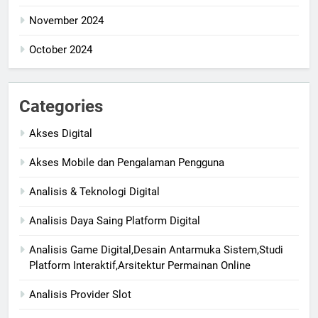
November 2024
October 2024
Categories
Akses Digital
Akses Mobile dan Pengalaman Pengguna
Analisis & Teknologi Digital
Analisis Daya Saing Platform Digital
Analisis Game Digital,Desain Antarmuka Sistem,Studi
Platform Interaktif,Arsitektur Permainan Online
Analisis Provider Slot