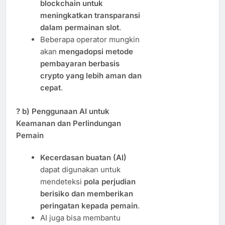
blockchain untuk
meningkatkan transparansi
dalam permainan slot
.
Beberapa operator mungkin
akan
mengadopsi metode
pembayaran berbasis
crypto yang lebih aman dan
cepat
.
?
b) Penggunaan AI untuk
Keamanan dan Perlindungan
Pemain
Kecerdasan buatan (AI)
dapat digunakan untuk
mendeteksi
pola perjudian
berisiko dan memberikan
peringatan kepada pemain
.
AI juga bisa membantu