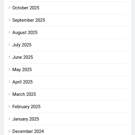
October 2025
September 2025
August 2025
July 2025
June 2025
May 2025
April 2025
March 2025
February 2025
January 2025
December 2024