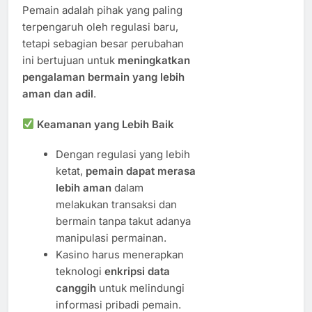
Pemain adalah pihak yang paling
terpengaruh oleh regulasi baru,
tetapi sebagian besar perubahan
ini bertujuan untuk
meningkatkan
pengalaman bermain yang lebih
aman dan adil
.
Keamanan yang Lebih Baik
Dengan regulasi yang lebih
ketat,
pemain dapat merasa
lebih aman
dalam
melakukan transaksi dan
bermain tanpa takut adanya
manipulasi permainan.
Kasino harus menerapkan
teknologi
enkripsi data
canggih
untuk melindungi
informasi pribadi pemain.