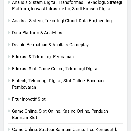
Analisis Sistem Digital, Transformasi Teknologi, Strategi
Platform, Inovasi Infrastruktur, Studi Konsep Digital
Analisis Sistem, Teknologi Cloud, Data Engineering
Data Platform & Analytics
Desain Permainan & Analisis Gameplay
Edukasi & Teknologi Permainan
Edukasi Slot, Game Online, Teknologi Digital
Fintech, Teknologi Digital, Slot Online, Panduan
Pembayaran
Fitur Inovatif Slot
Game Online, Slot Online, Kasino Online, Panduan
Bermain Slot
Game Online, Strategi Bermain Game, Tips Kompetitif,