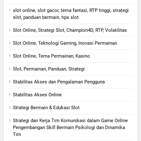
slot online, slot gacor, tema fantasi, RTP tinggi, strategi
slot, panduan bermain, tips slot
Slot Online, Strategi Slot, Champion4D, RTP, Volatilitas
Slot Online, Teknologi Gaming, Inovasi Permainan
Slot Online, Tema Permainan, Kasino
Slot, Permainan, Panduan, Strategi
Stabilitas Akses dan Pengalaman Pengguna
Stabilitas Akses Online
Strategi Bermain & Edukasi Slot
Strategi dan Kerja Tim Komunikasi dalam Game Online
Pengembangan Skill Bermain Psikologi dan Dinamika
Tim