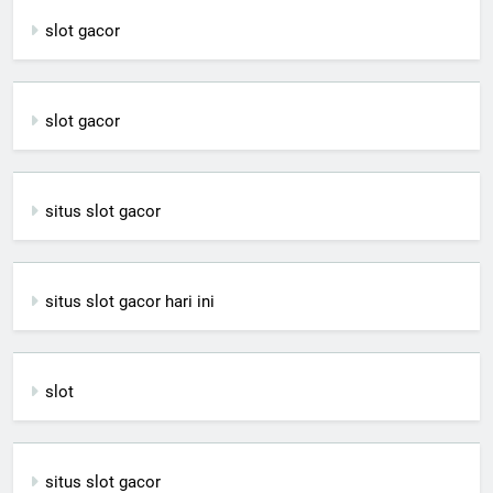
slot gacor
slot gacor
situs slot gacor
situs slot gacor hari ini
slot
situs slot gacor