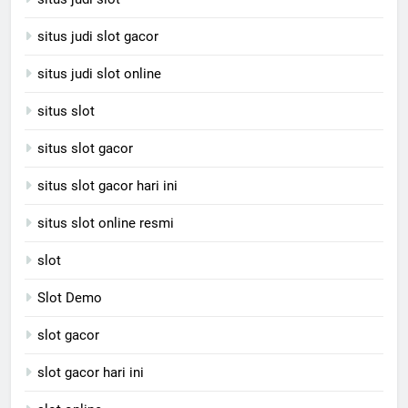
situs judi slot gacor
situs judi slot online
situs slot
situs slot gacor
situs slot gacor hari ini
situs slot online resmi
slot
Slot Demo
slot gacor
slot gacor hari ini