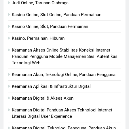
Judi Online, Taruhan Olahraga
Kasino Online, Slot Online, Panduan Permainan
Kasino Online, Slot, Panduan Permainan
Kasino, Permainan, Hiburan
Keamanan Akses Online Stabilitas Koneksi Internet
Panduan Pengguna Mobile Manajemen Sesi Autentikasi
Teknologi Web
Keamanan Akun, Teknologi Online, Panduan Pengguna
Keamanan Aplikasi & Infrastruktur Digital
Keamanan Digital & Akses Akun
Keamanan Digital Panduan Akses Teknologi Internet
Literasi Digital User Experience
Keamanan Digital, Teknologi Pengguna, Panduan Akun