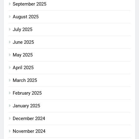
September 2025
August 2025
July 2025
June 2025
May 2025
April 2025
March 2025
February 2025
January 2025
December 2024
November 2024