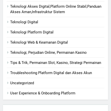
Teknologi Akses Digital,Platform Online Stabil,Panduan
Akses Aman,Infrastruktur Sistem
Teknologi Digital
Teknologi Platform Digital
Teknologi Web & Keamanan Digital
Teknologi, Perjudian Online, Permainan Kasino
Tips & Trik, Permainan Slot, Kasino, Strategi Permainan​
Troubleshooting Platform Digital dan Akses Akun
Uncategorized
User Experience & Onboarding Platform