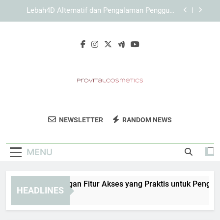
Skip
Tips Memastikan Slot Lebah4D Tetap Bisa
to
Diakses dengan Stabil dan Aman
content
LAE138 Login: Panduan Ringkas untuk Akses
Harian yang Aman dan Stabil
Slot Lebah4D dengan Fitur Akses yang Praktis
untuk Pengguna Mobile
Lebah4D Alternatif dan Pengalaman Pengguna
yang Lebih Stabil
Tips Memastikan Slot Lebah4D Tetap Bisa
Diakses dengan Stabil dan Aman
Proxy Tools Box
Amankan Privasi Online Anda Dengan Alat
LAE138 Login: Panduan Ringkas untuk Akses
NEWSLETTER
RANDOM NEWS
Harian yang Aman dan Stabil
Proxy Dari Proxy Tools Box. Solusi Anonim
Untuk Pengalaman Internet Yang Lebih
MENU
Aman.
ot Lebah4D dengan Fitur Akses yang Praktis untuk Pengguna 
HEADLINES
Months Ago