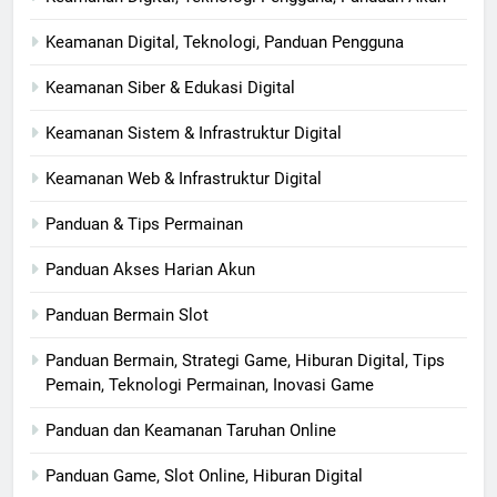
Keamanan Digital, Teknologi, Panduan Pengguna
Keamanan Siber & Edukasi Digital
Keamanan Sistem & Infrastruktur Digital
Keamanan Web & Infrastruktur Digital
Panduan & Tips Permainan
Panduan Akses Harian Akun
Panduan Bermain Slot
Panduan Bermain, Strategi Game, Hiburan Digital, Tips
Pemain, Teknologi Permainan, Inovasi Game
Panduan dan Keamanan Taruhan Online
Panduan Game, Slot Online, Hiburan Digital