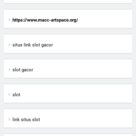
https://www.macc-artspace.org/
situs link slot gacor
slot gacor
slot
link situs slot