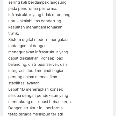
sering kali berdampak langsung
pada penurunan performa.
Infrastruktur yang tidak dirancang
untuk skalabilitas cenderung
kesulitan menangani lonjakan
trafik.
Sistem digital modern mengatasi
tantangan ini dengan
menggunakan infrastruktur yang
dapat diskalakan. Konsep load
balancing, distribusi server, dan
integrasi cloud menjadi bagian
penting dalam memastikan
stabilitas layanan.
Lebah4D menerapkan konsep
serupa dengan pendekatan yang
mendukung distribusi beban kerja.
Dengan struktur ini, performa
tetap terjaga meskipun terjadi