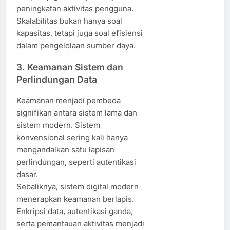
peningkatan aktivitas pengguna.
Skalabilitas bukan hanya soal
kapasitas, tetapi juga soal efisiensi
dalam pengelolaan sumber daya.
3. Keamanan Sistem dan
Perlindungan Data
Keamanan menjadi pembeda
signifikan antara sistem lama dan
sistem modern. Sistem
konvensional sering kali hanya
mengandalkan satu lapisan
perlindungan, seperti autentikasi
dasar.
Sebaliknya, sistem digital modern
menerapkan keamanan berlapis.
Enkripsi data, autentikasi ganda,
serta pemantauan aktivitas menjadi