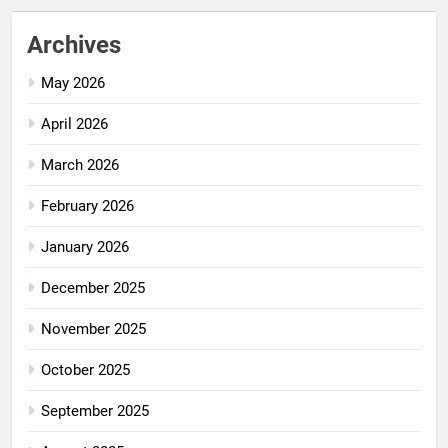
Archives
May 2026
April 2026
March 2026
February 2026
January 2026
December 2025
November 2025
October 2025
September 2025