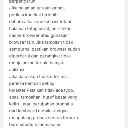
berpengaruh.
Jika halaman terasa lambat,
periksa koneksi terlebih
dahulu.Jika koneksi baik tetapi
halaman tetap berat, bersihkan
cache browser atau gunakan
browser lain.Jika tampilan tidak
sempurna, pastikan browser sudah
diperbarui dan perangkat tidak
menjalankan terlalu banyak
aplikasi.
Jika data akun tidak diterima,
periksa kembali setiap
karakter.Pastikan tidak ada typo,
spasi tambahan, huruf besar yang
keliru, atau perubahan otomatis
dari keyboard mobile.Jangan
mengulang proses secara terburu-
buru sebelum memahami