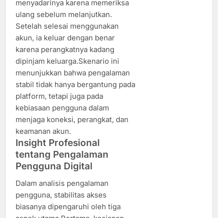
menyadarinya karena memeriksa
ulang sebelum melanjutkan.
Setelah selesai menggunakan
akun, ia keluar dengan benar
karena perangkatnya kadang
dipinjam keluarga.Skenario ini
menunjukkan bahwa pengalaman
stabil tidak hanya bergantung pada
platform, tetapi juga pada
kebiasaan pengguna dalam
menjaga koneksi, perangkat, dan
keamanan akun.
Insight Profesional
tentang Pengalaman
Pengguna Digital
Dalam analisis pengalaman
pengguna, stabilitas akses
biasanya dipengaruhi oleh tiga