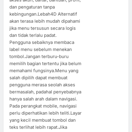
dan pengaturan tanpa
kebingungan.Lebah4D Alternatif
akan terasa lebih mudah dipahami
jika menu tersusun secara logis
dan tidak terlalu padat.
Pengguna sebaiknya membaca
label menu sebelum menekan
tombol.Jangan terburu-buru
memilih bagian tertentu jika belum
memahami fungsinya.Menu yang
salah dipilih dapat membuat
pengguna merasa seolah akses
bermasalah, padahal penyebabnya
hanya salah arah dalam navigasi.
Pada perangkat mobile, navigasi
perlu diperhatikan lebih teliti.Layar
yang kecil membuat tombol dan
teks terlihat lebih rapat.Jika