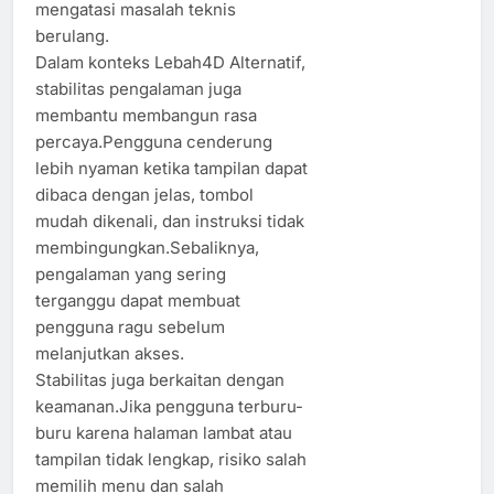
mengatasi masalah teknis
berulang.
Dalam konteks Lebah4D Alternatif,
stabilitas pengalaman juga
membantu membangun rasa
percaya.Pengguna cenderung
lebih nyaman ketika tampilan dapat
dibaca dengan jelas, tombol
mudah dikenali, dan instruksi tidak
membingungkan.Sebaliknya,
pengalaman yang sering
terganggu dapat membuat
pengguna ragu sebelum
melanjutkan akses.
Stabilitas juga berkaitan dengan
keamanan.Jika pengguna terburu-
buru karena halaman lambat atau
tampilan tidak lengkap, risiko salah
memilih menu dan salah