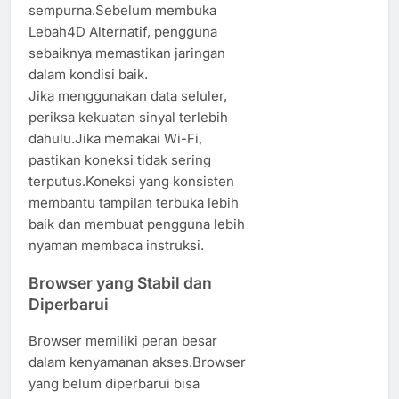
sempurna.Sebelum membuka
Lebah4D Alternatif, pengguna
sebaiknya memastikan jaringan
dalam kondisi baik.
Jika menggunakan data seluler,
periksa kekuatan sinyal terlebih
dahulu.Jika memakai Wi-Fi,
pastikan koneksi tidak sering
terputus.Koneksi yang konsisten
membantu tampilan terbuka lebih
baik dan membuat pengguna lebih
nyaman membaca instruksi.
Browser yang Stabil dan
Diperbarui
Browser memiliki peran besar
dalam kenyamanan akses.Browser
yang belum diperbarui bisa