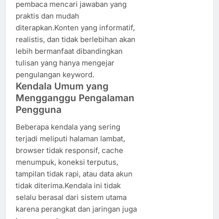
pembaca mencari jawaban yang
praktis dan mudah
diterapkan.Konten yang informatif,
realistis, dan tidak berlebihan akan
lebih bermanfaat dibandingkan
tulisan yang hanya mengejar
pengulangan keyword.
Kendala Umum yang
Mengganggu Pengalaman
Pengguna
Beberapa kendala yang sering
terjadi meliputi halaman lambat,
browser tidak responsif, cache
menumpuk, koneksi terputus,
tampilan tidak rapi, atau data akun
tidak diterima.Kendala ini tidak
selalu berasal dari sistem utama
karena perangkat dan jaringan juga