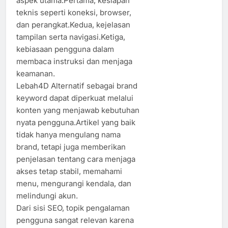
aspek utama.Pertama, kesiapan
teknis seperti koneksi, browser,
dan perangkat.Kedua, kejelasan
tampilan serta navigasi.Ketiga,
kebiasaan pengguna dalam
membaca instruksi dan menjaga
keamanan.
Lebah4D Alternatif sebagai brand
keyword dapat diperkuat melalui
konten yang menjawab kebutuhan
nyata pengguna.Artikel yang baik
tidak hanya mengulang nama
brand, tetapi juga memberikan
penjelasan tentang cara menjaga
akses tetap stabil, memahami
menu, mengurangi kendala, dan
melindungi akun.
Dari sisi SEO, topik pengalaman
pengguna sangat relevan karena