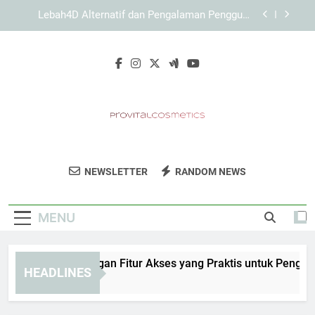
Skip
Tips Memastikan Slot Lebah4D Tetap Bisa
to
Diakses dengan Stabil dan Aman
content
LAE138 Login: Panduan Ringkas untuk Akses
Harian yang Aman dan Stabil
Slot Lebah4D dengan Fitur Akses yang Praktis
untuk Pengguna Mobile
Lebah4D Alternatif dan Pengalaman Pengguna
yang Lebih Stabil
Tips Memastikan Slot Lebah4D Tetap Bisa
Diakses dengan Stabil dan Aman
Proxy Tools Box
Amankan Privasi Online Anda Dengan Alat
LAE138 Login: Panduan Ringkas untuk Akses
NEWSLETTER
RANDOM NEWS
Harian yang Aman dan Stabil
Proxy Dari Proxy Tools Box. Solusi Anonim
Untuk Pengalaman Internet Yang Lebih
MENU
Aman.
ot Lebah4D dengan Fitur Akses yang Praktis untuk Pengguna 
HEADLINES
Months Ago