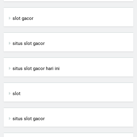
slot gacor
situs slot gacor
situs slot gacor hari ini
slot
situs slot gacor