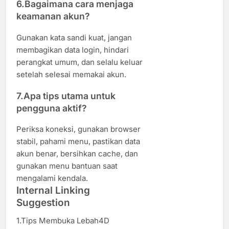
6.Bagaimana cara menjaga
keamanan akun?
Gunakan kata sandi kuat, jangan
membagikan data login, hindari
perangkat umum, dan selalu keluar
setelah selesai memakai akun.
7.Apa tips utama untuk
pengguna aktif?
Periksa koneksi, gunakan browser
stabil, pahami menu, pastikan data
akun benar, bersihkan cache, dan
gunakan menu bantuan saat
mengalami kendala.
Internal Linking
Suggestion
1.Tips Membuka Lebah4D