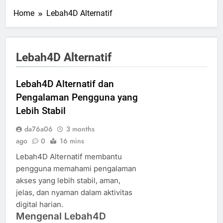
Home
Lebah4D Alternatif
Lebah4D Alternatif
Lebah4D Alternatif dan
Pengalaman Pengguna yang
Lebih Stabil
da76a06
3 months
ago
0
16 mins
Lebah4D Alternatif membantu
pengguna memahami pengalaman
akses yang lebih stabil, aman,
jelas, dan nyaman dalam aktivitas
digital harian.
Mengenal Lebah4D