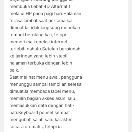
membuka Lebah4D Alternatif
melalui HP pada pagi hari.Halaman
terasa lambat saat pertama kali
dimuat.Ia tidak langsung menekan
tombol berulang kali, tetapi
memeriksa koneksi internet
terlebih dahulu.Setelah berpindah
ke jaringan yang lebih stabil,
halaman terbuka dengan lebih
baik.
Saat melihat menu awal, pengguna
menunggu sampai tampilan selesai
dimuat.Ia membaca label menu,
memilih bagian akses akun, lalu
memasukkan data dengan hati-
hati.Keyboard ponsel sempat
mengubah salah satu karakter
secara otomatis, tetapi ia