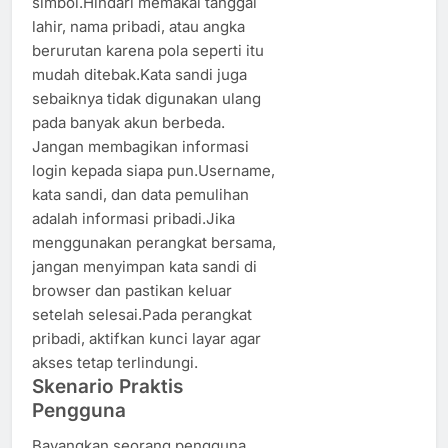
simbol.Hindari memakai tanggal
lahir, nama pribadi, atau angka
berurutan karena pola seperti itu
mudah ditebak.Kata sandi juga
sebaiknya tidak digunakan ulang
pada banyak akun berbeda.
Jangan membagikan informasi
login kepada siapa pun.Username,
kata sandi, dan data pemulihan
adalah informasi pribadi.Jika
menggunakan perangkat bersama,
jangan menyimpan kata sandi di
browser dan pastikan keluar
setelah selesai.Pada perangkat
pribadi, aktifkan kunci layar agar
akses tetap terlindungi.
Skenario Praktis
Pengguna
Bayangkan seorang pengguna