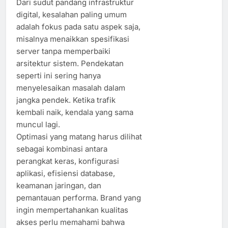
Dari sudut pandang infrastruktur
digital, kesalahan paling umum
adalah fokus pada satu aspek saja,
misalnya menaikkan spesifikasi
server tanpa memperbaiki
arsitektur sistem. Pendekatan
seperti ini sering hanya
menyelesaikan masalah dalam
jangka pendek. Ketika trafik
kembali naik, kendala yang sama
muncul lagi.
Optimasi yang matang harus dilihat
sebagai kombinasi antara
perangkat keras, konfigurasi
aplikasi, efisiensi database,
keamanan jaringan, dan
pemantauan performa. Brand yang
ingin mempertahankan kualitas
akses perlu memahami bahwa