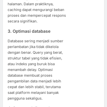
halaman. Dalam praktiknya,
caching dapat mengurangi beban
proses dan mempercepat respons
secara signifikan.
3. Optimasi database
Database sering menjadi sumber
perlambatan jika tidak dikelola
dengan benar. Query yang berat,
struktur tabel yang tidak efisien,
atau indeks yang buruk bisa
menambah delay. Optimasi
database membuat proses
pengambilan data menjadi lebih
cepat dan lebih stabil, terutama
saat platform melayani banyak
pengguna sekaligus.