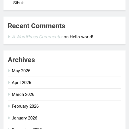
Sibuk
Recent Comments
A WordPress Commenter
on
Hello world!
Archives
May 2026
April 2026
March 2026
February 2026
January 2026