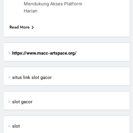
Mendukung Akses Platform
Harian
Read More
https://www.macc-artspace.org/
situs link slot gacor
slot gacor
slot