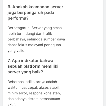
6. Apakah keamanan server
juga berpengaruh pada
performa?
Berpengaruh. Server yang aman
lebih terlindungi dari trafik
berbahaya, sehingga sumber daya
dapat fokus melayani pengguna
yang valid.
7. Apa indikator bahwa
sebuah platform memiliki
server yang baik?
Beberapa indikatornya adalah
waktu muat cepat, akses stabil,
minim error, respons konsisten,
dan adanya sistem pemantauan
aktif.