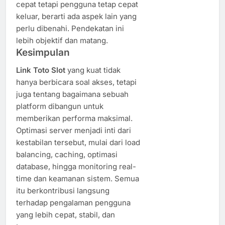
cepat tetapi pengguna tetap cepat
keluar, berarti ada aspek lain yang
perlu dibenahi. Pendekatan ini
lebih objektif dan matang.
Kesimpulan
Link Toto Slot
yang kuat tidak
hanya berbicara soal akses, tetapi
juga tentang bagaimana sebuah
platform dibangun untuk
memberikan performa maksimal.
Optimasi server menjadi inti dari
kestabilan tersebut, mulai dari load
balancing, caching, optimasi
database, hingga monitoring real-
time dan keamanan sistem. Semua
itu berkontribusi langsung
terhadap pengalaman pengguna
yang lebih cepat, stabil, dan