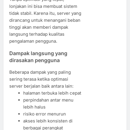
lonjakan ini bisa membuat sistem
tidak stabil. Karena itu, server yang
dirancang untuk menangani beban
tinggi akan memberi dampak
langsung terhadap kualitas
pengalaman pengguna.
Dampak langsung yang
dirasakan pengguna
Beberapa dampak yang paling
sering terasa ketika optimasi
server berjalan baik antara lain:
halaman terbuka lebih cepat
perpindahan antar menu
lebih halus
risiko error menurun
akses lebih konsisten di
berbagai perangkat