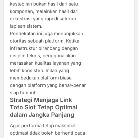
kestabilan bukan hasil dari satu
komponen, melainkan hasil dari
orkestrasi yang rapi di seluruh
lapisan sistem.
Pendekatan ini juga menunjukkan
otoritas sebuah platform. Ketika
infrastruktur dirancang dengan
disiplin teknis, pengguna akan
merasakan kualitas layanan yang
lebih konsisten. Inilah yang
membedakan platform biasa
dengan platform yang benar-benar
siap tumbuh.
Strategi Menjaga Link
Toto Slot Tetap Optimal
dalam Jangka Panjang
Agar performa tetap maksimal,
optimasi tidak boleh berhenti pada