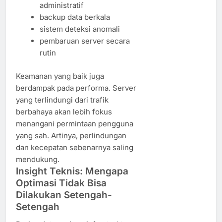
administratif
backup data berkala
sistem deteksi anomali
pembaruan server secara
rutin
Keamanan yang baik juga
berdampak pada performa. Server
yang terlindungi dari trafik
berbahaya akan lebih fokus
menangani permintaan pengguna
yang sah. Artinya, perlindungan
dan kecepatan sebenarnya saling
mendukung.
Insight Teknis: Mengapa
Optimasi Tidak Bisa
Dilakukan Setengah-
Setengah