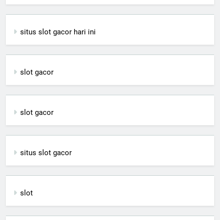
situs slot gacor hari ini
slot gacor
slot gacor
situs slot gacor
slot