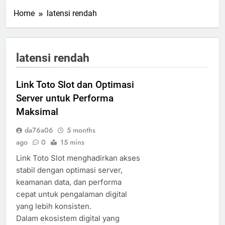
Home
latensi rendah
latensi rendah
Link Toto Slot dan Optimasi
Server untuk Performa
Maksimal
da76a06
5 months
ago
0
15 mins
Link Toto Slot menghadirkan akses
stabil dengan optimasi server,
keamanan data, dan performa
cepat untuk pengalaman digital
yang lebih konsisten.
Dalam ekosistem digital yang