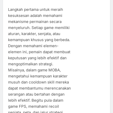
Langkah pertama untuk meraih
kesuksesan adalah memahami
mekanisme permainan secara
menyeluruh. Setiap game memiliki
aturan, karakter, senjata, atau
kemampuan khusus yang berbeda.
Dengan memahami elemen-
elemen ini, pemain dapat membuat
keputusan yang lebih efektif dan
mengoptimalkan strategi.
Misalnya, dalam game MOBA,
mengetahui kemampuan karakter
musuh dan cooldown skill mereka
dapat membantumu merencanakan
serangan atau bertahan dengan
lebih efektif. Begitu pula dalam
game FPS, memahami recoil
senjata, peta, dan jalur strategi