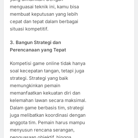
menguasai teknik ini, kamu bisa
membuat keputusan yang lebih
cepat dan tepat dalam berbagai
situasi kompetitif.
3.
Bangun Strategi dan
Perencanaan yang Tepat
Kompetisi game online tidak hanya
soal kecepatan tangan, tetapi juga
strategi. Strategi yang baik
memungkinkan pemain
memanfaatkan kekuatan diri dan
kelemahan lawan secara maksimal.
Dalam game berbasis tim, strategi
juga melibatkan koordinasi dengan
anggota tim. Pemain harus mampu
menyusun rencana serangan,
penguasaan objektif, hingga