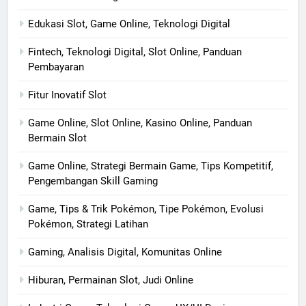
Edukasi Slot, Game Online, Teknologi Digital
Fintech, Teknologi Digital, Slot Online, Panduan
Pembayaran
Fitur Inovatif Slot
Game Online, Slot Online, Kasino Online, Panduan
Bermain Slot
Game Online, Strategi Bermain Game, Tips Kompetitif,
Pengembangan Skill Gaming
Game, Tips & Trik Pokémon, Tipe Pokémon, Evolusi
Pokémon, Strategi Latihan
Gaming, Analisis Digital, Komunitas Online
Hiburan, Permainan Slot, Judi Online