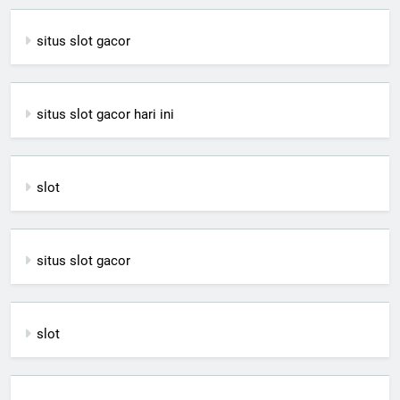
situs slot gacor
situs slot gacor hari ini
slot
situs slot gacor
slot