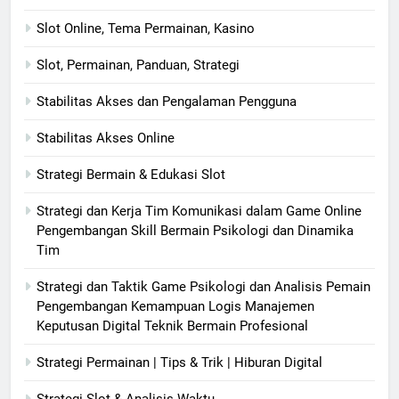
Slot Online, Tema Permainan, Kasino
Slot, Permainan, Panduan, Strategi
Stabilitas Akses dan Pengalaman Pengguna
Stabilitas Akses Online
Strategi Bermain & Edukasi Slot
Strategi dan Kerja Tim Komunikasi dalam Game Online
Pengembangan Skill Bermain Psikologi dan Dinamika
Tim
Strategi dan Taktik Game Psikologi dan Analisis Pemain
Pengembangan Kemampuan Logis Manajemen
Keputusan Digital Teknik Bermain Profesional
Strategi Permainan | Tips & Trik | Hiburan Digital
Strategi Slot & Analisis Waktu