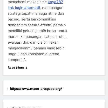
memahami mekanisme
kaya787
link login alternatif
, membangun
strategi tepat, menjaga ritme dan
pacing, serta berkomunikasi
dengan tim secara efektif, pemain
memiliki peluang lebih besar untuk
meraih kemenangan. Latihan rutin,
evaluasi diri, dan disiplin akan
menjadikanmu pemain yang lebih
unggul dan konsisten di arena
kompetitif.
Read More
https://www.macc-artspace.org/