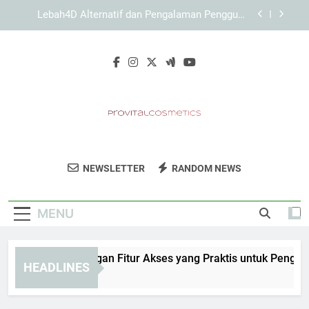
Skip
Tips Memastikan Slot Lebah4D Tetap Bisa
to
Diakses dengan Stabil dan Aman
content
LAE138 Login: Panduan Ringkas untuk Akses
Harian yang Aman dan Stabil
Slot Lebah4D dengan Fitur Akses yang Praktis
untuk Pengguna Mobile
Lebah4D Alternatif dan Pengalaman Pengguna
yang Lebih Stabil
Tips Memastikan Slot Lebah4D Tetap Bisa
Diakses dengan Stabil dan Aman
Proxy Tools Box
Amankan Privasi Online Anda Dengan Alat
LAE138 Login: Panduan Ringkas untuk Akses
NEWSLETTER
RANDOM NEWS
Harian yang Aman dan Stabil
Proxy Dari Proxy Tools Box. Solusi Anonim
Untuk Pengalaman Internet Yang Lebih
MENU
Aman.
lot Lebah4D dengan Fitur Akses yang Praktis untuk Pengguna
HEADLINES
 Months Ago