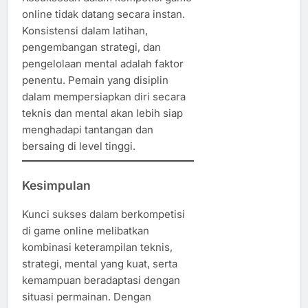
online tidak datang secara instan.
Konsistensi dalam latihan,
pengembangan strategi, dan
pengelolaan mental adalah faktor
penentu. Pemain yang disiplin
dalam mempersiapkan diri secara
teknis dan mental akan lebih siap
menghadapi tantangan dan
bersaing di level tinggi.
Kesimpulan
Kunci sukses dalam berkompetisi
di game online melibatkan
kombinasi keterampilan teknis,
strategi, mental yang kuat, serta
kemampuan beradaptasi dengan
situasi permainan. Dengan