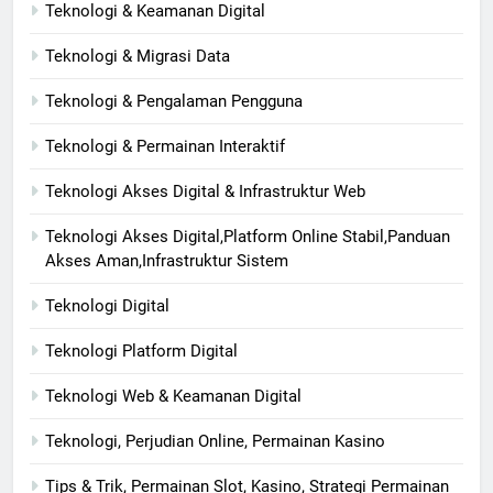
Teknologi & Keamanan Digital
Teknologi & Migrasi Data
Teknologi & Pengalaman Pengguna
Teknologi & Permainan Interaktif
Teknologi Akses Digital & Infrastruktur Web
Teknologi Akses Digital,Platform Online Stabil,Panduan
Akses Aman,Infrastruktur Sistem
Teknologi Digital
Teknologi Platform Digital
Teknologi Web & Keamanan Digital
Teknologi, Perjudian Online, Permainan Kasino
Tips & Trik, Permainan Slot, Kasino, Strategi Permainan​