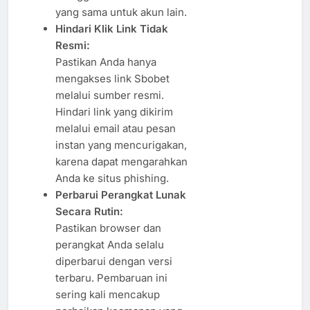
yang sama untuk akun lain.
Hindari Klik Link Tidak
Resmi:
Pastikan Anda hanya
mengakses link Sbobet
melalui sumber resmi.
Hindari link yang dikirim
melalui email atau pesan
instan yang mencurigakan,
karena dapat mengarahkan
Anda ke situs phishing.
Perbarui Perangkat Lunak
Secara Rutin:
Pastikan browser dan
perangkat Anda selalu
diperbarui dengan versi
terbaru. Pembaruan ini
sering kali mencakup