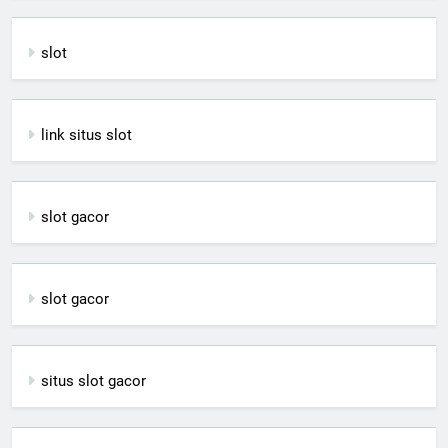
slot
link situs slot
slot gacor
slot gacor
situs slot gacor