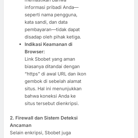
informasi pribadi Anda—
seperti nama pengguna,
kata sandi, dan data
pembayaran—tidak dapat
disadap oleh pihak ketiga.
Indikasi Keamanan di
Browser:
Link Sbobet yang aman
biasanya ditandai dengan
“https” di awal URL dan ikon
gembok di sebelah alamat
situs. Hal ini menunjukkan
bahwa koneksi Anda ke
situs tersebut dienkripsi.
2. Firewall dan Sistem Deteksi
Ancaman
Selain enkripsi, Sbobet juga