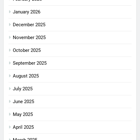
January 2026
December 2025
November 2025
October 2025
September 2025
August 2025
July 2025
June 2025
May 2025
April 2025