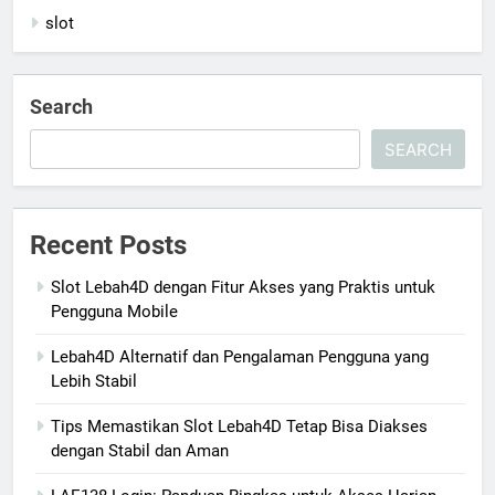
slot
Search
SEARCH
Recent Posts
Slot Lebah4D dengan Fitur Akses yang Praktis untuk
Pengguna Mobile
Lebah4D Alternatif dan Pengalaman Pengguna yang
Lebih Stabil
Tips Memastikan Slot Lebah4D Tetap Bisa Diakses
dengan Stabil dan Aman