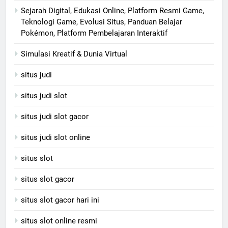
Sejarah Digital, Edukasi Online, Platform Resmi Game,
Teknologi Game, Evolusi Situs, Panduan Belajar
Pokémon, Platform Pembelajaran Interaktif
Simulasi Kreatif & Dunia Virtual
situs judi
situs judi slot
situs judi slot gacor
situs judi slot online
situs slot
situs slot gacor
situs slot gacor hari ini
situs slot online resmi