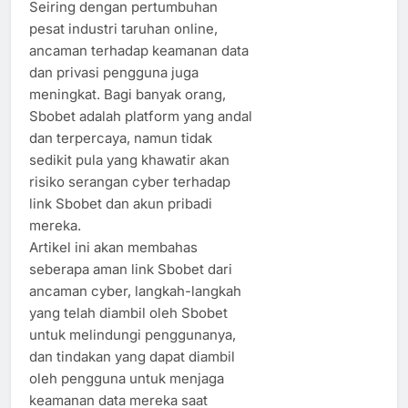
Seiring dengan pertumbuhan
pesat industri taruhan online,
ancaman terhadap keamanan data
dan privasi pengguna juga
meningkat. Bagi banyak orang,
Sbobet adalah platform yang andal
dan terpercaya, namun tidak
sedikit pula yang khawatir akan
risiko serangan cyber terhadap
link Sbobet dan akun pribadi
mereka.
Artikel ini akan membahas
seberapa aman link Sbobet dari
ancaman cyber, langkah-langkah
yang telah diambil oleh Sbobet
untuk melindungi penggunanya,
dan tindakan yang dapat diambil
oleh pengguna untuk menjaga
keamanan data mereka saat