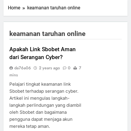
Home
keamanan taruhan online
keamanan taruhan online
Apakah Link Sbobet Aman
dari Serangan Cyber?
da76a06
2 years ago
0
7
mins
Pelajari tingkat keamanan link
Sbobet terhadap serangan cyber.
Artikel ini mengulas langkah-
langkah perlindungan yang diambil
oleh Sbobet dan bagaimana
pengguna dapat menjaga akun
mereka tetap aman.