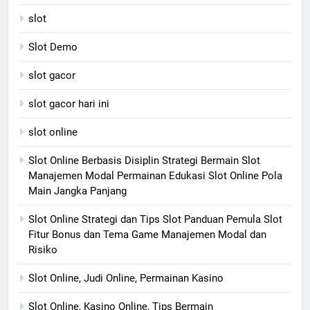
slot
Slot Demo
slot gacor
slot gacor hari ini
slot online
Slot Online Berbasis Disiplin Strategi Bermain Slot
Manajemen Modal Permainan Edukasi Slot Online Pola
Main Jangka Panjang
Slot Online Strategi dan Tips Slot Panduan Pemula Slot
Fitur Bonus dan Tema Game Manajemen Modal dan
Risiko
Slot Online, Judi Online, Permainan Kasino
Slot Online, Kasino Online, Tips Bermain