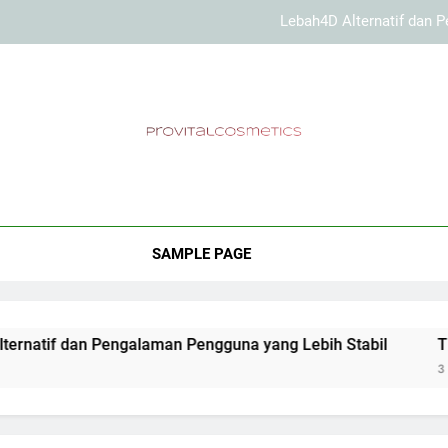
Lebah4D Alternatif dan 
Tips Memastikan Slot Lebah4D Tetap
LAE138 Login: Panduan Ringkas unt
Slot Lebah4D dengan Fitur Aks
xy Tools Box
Lebah4D Alternatif dan 
rivasi Online Anda Dengan Alat Proxy Dari Proxy Tools Box. S
Tips Memastikan Slot Lebah4D Tetap
SAMPLE PAGE
LAE138 Login: Panduan Ringkas unt
n Pengalaman Pengguna yang Lebih Stabil
Tips Memastik
3 Months Ago