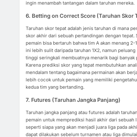
ingin menambah tantangan dalam taruhan mereka.
6.
Betting on Correct Score (Taruhan Skor 
Taruhan skor tepat adalah jenis taruhan di mana p
skor akhir dari sebuah pertandingan dengan tepat.
pemain bisa bertaruh bahwa tim A akan menang 2-1 
ini lebih sulit daripada taruhan 1X2, namun pelua
tinggi seringkali membuatnya menarik bagi banyak
Karena prediksi skor yang tepat membutuhkan anali
mendalam tentang bagaimana permainan akan berjala
lebih cocok untuk pemain yang memiliki pengetahu
kedua tim yang bertanding.
7.
Futures (Taruhan Jangka Panjang)
Taruhan jangka panjang atau futures adalah taru
pemain untuk memprediksi hasil akhir dari sebuah l
seperti siapa yang akan menjadi juara liga pada akh
dapat dilakukan sebelum turnamen atau liga dimulai