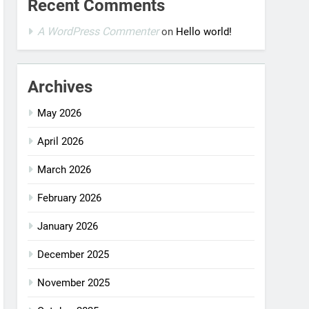
Recent Comments
A WordPress Commenter
on
Hello world!
Archives
May 2026
April 2026
March 2026
February 2026
January 2026
December 2025
November 2025