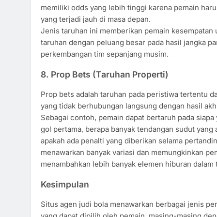
memiliki odds yang lebih tinggi karena pemain har
yang terjadi jauh di masa depan.
Jenis taruhan ini memberikan pemain kesempatan
taruhan dengan peluang besar pada hasil jangka pa
perkembangan tim sepanjang musim.
8.
Prop Bets (Taruhan Properti)
Prop bets adalah taruhan pada peristiwa tertentu 
yang tidak berhubungan langsung dengan hasil akhi
Sebagai contoh, pemain dapat bertaruh pada siapa
gol pertama, berapa banyak tendangan sudut yang ak
apakah ada penalti yang diberikan selama pertandi
menawarkan banyak variasi dan memungkinkan pe
menambahkan lebih banyak elemen hiburan dalam 
Kesimpulan
Situs agen judi bola menawarkan berbagai jenis pe
yang dapat dipilih oleh pemain, masing-masing de