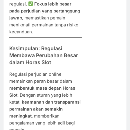
regulasi.
Fokus lebih besar
pada perjudian yang bertanggung
jawab
, memastikan pemain
menikmati permainan tanpa risiko
kecanduan.
Kesimpulan: Regulasi
Membawa Perubahan Besar
dalam Horas Slot
Regulasi perjudian online
memainkan peran besar dalam
membentuk masa depan Horas
Slot
. Dengan aturan yang lebih
ketat,
keamanan dan transparansi
permainan akan semakin
meningkat
, memberikan
pengalaman yang lebih adil bagi
pemain.