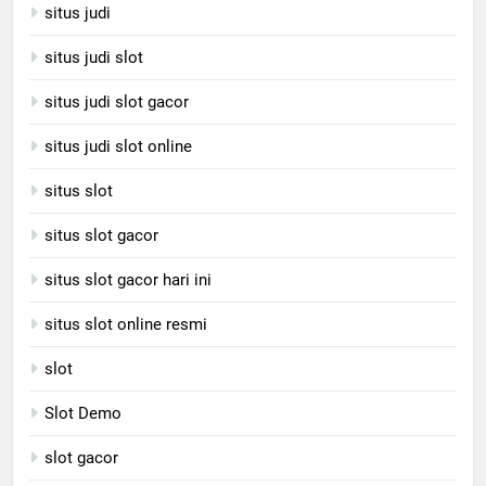
situs judi
situs judi slot
situs judi slot gacor
situs judi slot online
situs slot
situs slot gacor
situs slot gacor hari ini
situs slot online resmi
slot
Slot Demo
slot gacor