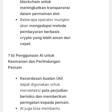
blockchain untuk
meningkatkan transparansi
dalam permainan slot
.
Beberapa operator mungkin
akan
mengadopsi metode
pembayaran berbasis
crypto yang lebih aman dan
cepat
.
?
b) Penggunaan AI untuk
Keamanan dan Perlindungan
Pemain
Kecerdasan buatan (AI)
dapat digunakan untuk
mendeteksi
pola perjudian
berisiko dan memberikan
peringatan kepada pemain
.
AI juga bisa membantu