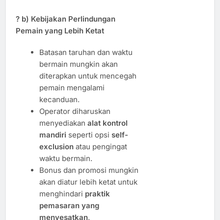
?
b) Kebijakan Perlindungan
Pemain yang Lebih Ketat
Batasan taruhan dan waktu
bermain mungkin akan
diterapkan untuk mencegah
pemain mengalami
kecanduan.
Operator diharuskan
menyediakan
alat kontrol
mandiri
seperti opsi
self-
exclusion
atau pengingat
waktu bermain.
Bonus dan promosi mungkin
akan diatur lebih ketat untuk
menghindari
praktik
pemasaran yang
menyesatkan
.