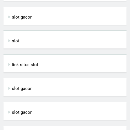
slot gacor
slot
link situs slot
slot gacor
slot gacor