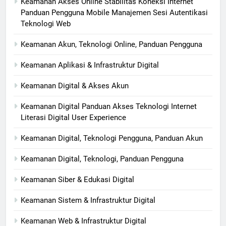
Keamanan Akses Online Stabilitas Koneksi Internet
Panduan Pengguna Mobile Manajemen Sesi Autentikasi
Teknologi Web
Keamanan Akun, Teknologi Online, Panduan Pengguna
Keamanan Aplikasi & Infrastruktur Digital
Keamanan Digital & Akses Akun
Keamanan Digital Panduan Akses Teknologi Internet
Literasi Digital User Experience
Keamanan Digital, Teknologi Pengguna, Panduan Akun
Keamanan Digital, Teknologi, Panduan Pengguna
Keamanan Siber & Edukasi Digital
Keamanan Sistem & Infrastruktur Digital
Keamanan Web & Infrastruktur Digital