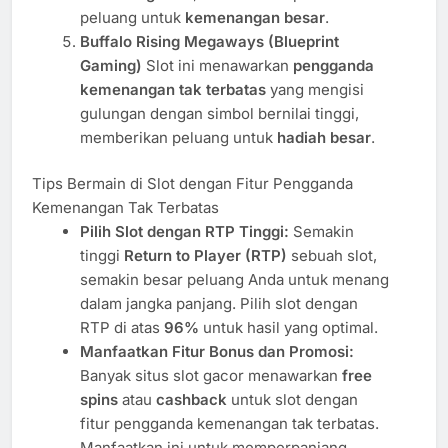
peluang untuk
kemenangan besar
.
Buffalo Rising Megaways (Blueprint
Gaming)
Slot ini menawarkan
pengganda
kemenangan tak terbatas
yang mengisi
gulungan dengan simbol bernilai tinggi,
memberikan peluang untuk
hadiah besar
.
Tips Bermain di Slot dengan Fitur Pengganda
Kemenangan Tak Terbatas
Pilih Slot dengan RTP Tinggi:
Semakin
tinggi
Return to Player (RTP)
sebuah slot,
semakin besar peluang Anda untuk menang
dalam jangka panjang. Pilih slot dengan
RTP di atas
96%
untuk hasil yang optimal.
Manfaatkan Fitur Bonus dan Promosi:
Banyak situs slot gacor menawarkan
free
spins
atau
cashback
untuk slot dengan
fitur pengganda kemenangan tak terbatas.
Manfaatkan ini untuk memperpanjang