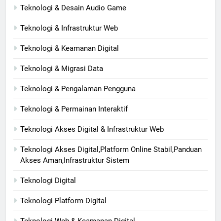
Teknologi & Desain Audio Game
Teknologi & Infrastruktur Web
Teknologi & Keamanan Digital
Teknologi & Migrasi Data
Teknologi & Pengalaman Pengguna
Teknologi & Permainan Interaktif
Teknologi Akses Digital & Infrastruktur Web
Teknologi Akses Digital,Platform Online Stabil,Panduan
Akses Aman,Infrastruktur Sistem
Teknologi Digital
Teknologi Platform Digital
Teknologi Web & Keamanan Digital