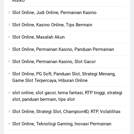
Risiko
Slot Online, Judi Online, Permainan Kasino
Slot Online, Kasino Online, Tips Bermain
Slot Online, Masalah Akun
Slot Online, Permainan Kasino, Panduan Permainan
Slot Online, Permainan Kasino, Slot Gacor
Slot Online, PG Soft, Panduan Slot, Strategi Menang,
Game Slot Terpercaya, Hiburan Online
slot online, slot gacor, tema fantasi, RTP tinggi, strategi
slot, panduan bermain, tips slot
Slot Online, Strategi Slot, Champion4D, RTP, Volatilitas
Slot Online, Teknologi Gaming, Inovasi Permainan