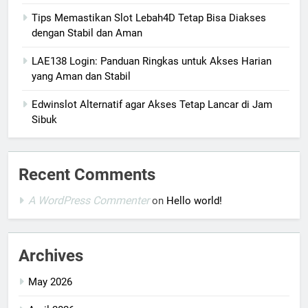
Tips Memastikan Slot Lebah4D Tetap Bisa Diakses
dengan Stabil dan Aman
LAE138 Login: Panduan Ringkas untuk Akses Harian
yang Aman dan Stabil
Edwinslot Alternatif agar Akses Tetap Lancar di Jam
Sibuk
Recent Comments
A WordPress Commenter
on
Hello world!
Archives
May 2026