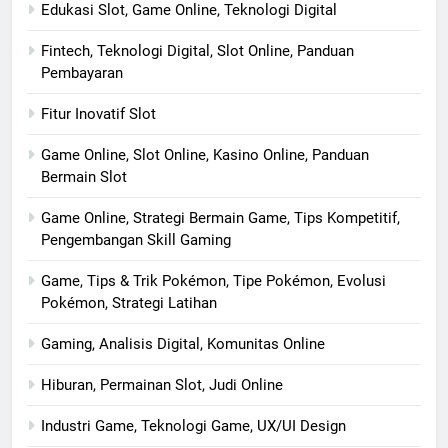
Edukasi Slot, Game Online, Teknologi Digital
Fintech, Teknologi Digital, Slot Online, Panduan
Pembayaran
Fitur Inovatif Slot
Game Online, Slot Online, Kasino Online, Panduan
Bermain Slot
Game Online, Strategi Bermain Game, Tips Kompetitif,
Pengembangan Skill Gaming
Game, Tips & Trik Pokémon, Tipe Pokémon, Evolusi
Pokémon, Strategi Latihan
Gaming, Analisis Digital, Komunitas Online
Hiburan, Permainan Slot, Judi Online
Industri Game, Teknologi Game, UX/UI Design