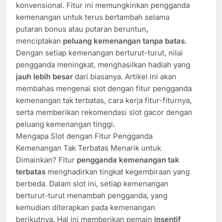
konvensional. Fitur ini memungkinkan pengganda
kemenangan untuk terus bertambah selama
putaran bonus atau putaran beruntun,
menciptakan
peluang kemenangan tanpa batas
.
Dengan setiap kemenangan berturut-turut, nilai
pengganda meningkat, menghasilkan hadiah yang
jauh lebih besar
dari biasanya. Artikel ini akan
membahas mengenai slot dengan fitur pengganda
kemenangan tak terbatas, cara kerja fitur-fiturnya,
serta memberikan rekomendasi slot gacor dengan
peluang kemenangan tinggi.
Mengapa Slot dengan Fitur Pengganda
Kemenangan Tak Terbatas Menarik untuk
Dimainkan? Fitur
pengganda kemenangan tak
terbatas
menghadirkan tingkat kegembiraan yang
berbeda. Dalam slot ini, setiap kemenangan
berturut-turut menambah pengganda, yang
kemudian diterapkan pada kemenangan
berikutnya. Hal ini memberikan pemain
insentif