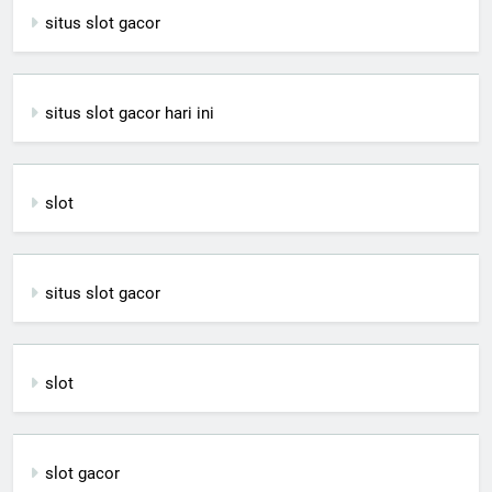
situs slot gacor
situs slot gacor hari ini
slot
situs slot gacor
slot
slot gacor