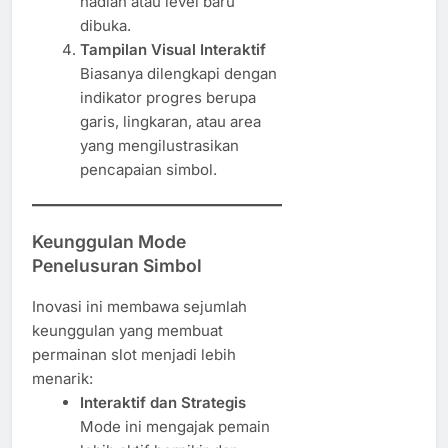
hadiah atau level baru
dibuka.
Tampilan Visual Interaktif
Biasanya dilengkapi dengan
indikator progres berupa
garis, lingkaran, atau area
yang mengilustrasikan
pencapaian simbol.
Keunggulan Mode
Penelusuran Simbol
Inovasi ini membawa sejumlah
keunggulan yang membuat
permainan slot menjadi lebih
menarik:
Interaktif dan Strategis
Mode ini mengajak pemain