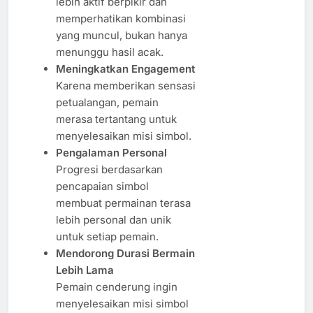
lebih aktif berpikir dan
memperhatikan kombinasi
yang muncul, bukan hanya
menunggu hasil acak.
Meningkatkan Engagement
Karena memberikan sensasi
petualangan, pemain
merasa tertantang untuk
menyelesaikan misi simbol.
Pengalaman Personal
Progresi berdasarkan
pencapaian simbol
membuat permainan terasa
lebih personal dan unik
untuk setiap pemain.
Mendorong Durasi Bermain
Lebih Lama
Pemain cenderung ingin
menyelesaikan misi simbol