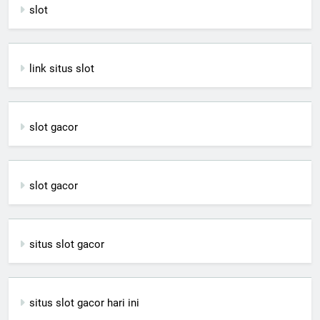
slot
link situs slot
slot gacor
slot gacor
situs slot gacor
situs slot gacor hari ini