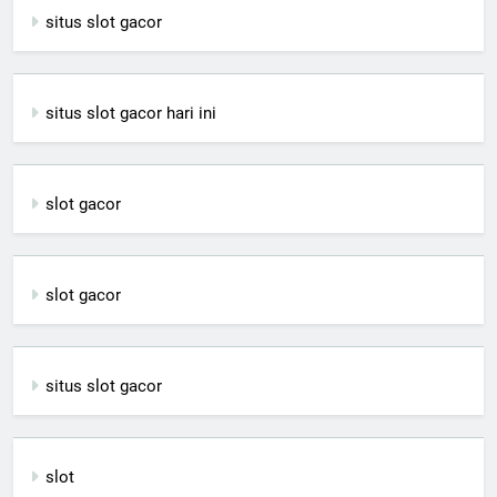
situs slot gacor
situs slot gacor hari ini
slot gacor
slot gacor
situs slot gacor
slot