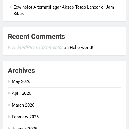
Edwinslot Alternatif agar Akses Tetap Lancar di Jam
Sibuk
Recent Comments
A WordPress Commenter
on
Hello world!
Archives
May 2026
April 2026
March 2026
February 2026
January 2026