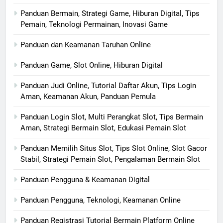
Panduan Bermain, Strategi Game, Hiburan Digital, Tips
Pemain, Teknologi Permainan, Inovasi Game
Panduan dan Keamanan Taruhan Online
Panduan Game, Slot Online, Hiburan Digital
Panduan Judi Online, Tutorial Daftar Akun, Tips Login
Aman, Keamanan Akun, Panduan Pemula
Panduan Login Slot, Multi Perangkat Slot, Tips Bermain
Aman, Strategi Bermain Slot, Edukasi Pemain Slot
Panduan Memilih Situs Slot, Tips Slot Online, Slot Gacor
Stabil, Strategi Pemain Slot, Pengalaman Bermain Slot
Panduan Pengguna & Keamanan Digital
Panduan Pengguna, Teknologi, Keamanan Online
Panduan Registrasi Tutorial Bermain Platform Online