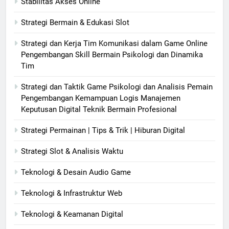
Stabilitas Akses Online
Strategi Bermain & Edukasi Slot
Strategi dan Kerja Tim Komunikasi dalam Game Online
Pengembangan Skill Bermain Psikologi dan Dinamika
Tim
Strategi dan Taktik Game Psikologi dan Analisis Pemain
Pengembangan Kemampuan Logis Manajemen
Keputusan Digital Teknik Bermain Profesional
Strategi Permainan | Tips & Trik | Hiburan Digital
Strategi Slot & Analisis Waktu
Teknologi & Desain Audio Game
Teknologi & Infrastruktur Web
Teknologi & Keamanan Digital