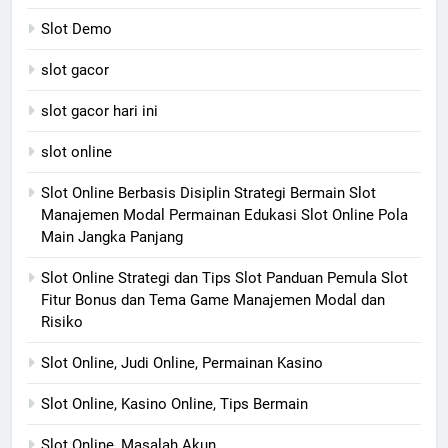
Slot Demo
slot gacor
slot gacor hari ini
slot online
Slot Online Berbasis Disiplin Strategi Bermain Slot
Manajemen Modal Permainan Edukasi Slot Online Pola
Main Jangka Panjang
Slot Online Strategi dan Tips Slot Panduan Pemula Slot
Fitur Bonus dan Tema Game Manajemen Modal dan
Risiko
Slot Online, Judi Online, Permainan Kasino
Slot Online, Kasino Online, Tips Bermain
Slot Online, Masalah Akun