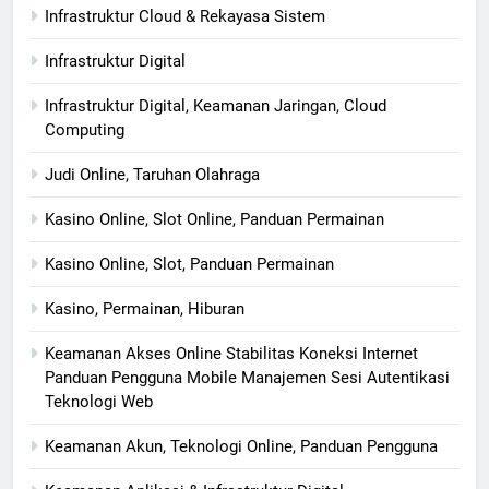
Infrastruktur Cloud & Rekayasa Sistem
Infrastruktur Digital
Infrastruktur Digital, Keamanan Jaringan, Cloud
Computing
Judi Online, Taruhan Olahraga
Kasino Online, Slot Online, Panduan Permainan
Kasino Online, Slot, Panduan Permainan
Kasino, Permainan, Hiburan
Keamanan Akses Online Stabilitas Koneksi Internet
Panduan Pengguna Mobile Manajemen Sesi Autentikasi
Teknologi Web
Keamanan Akun, Teknologi Online, Panduan Pengguna