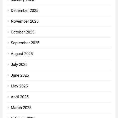
December 2025
November 2025
October 2025
September 2025
August 2025
July 2025
June 2025
May 2025
April 2025
March 2025