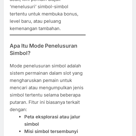
‘menelusuri’ simbol-simbol
tertentu untuk membuka bonus,
level baru, atau peluang
kemenangan tambahan.
Apa Itu Mode Penelusuran
Simbol?
Mode penelusuran simbol adalah
sistem permainan dalam slot yang
mengharuskan pemain untuk
mencari atau mengumpulkan jenis
simbol tertentu selama beberapa
putaran. Fitur ini biasanya terkait
dengan:
Peta eksplorasi atau jalur
simbol
Misi simbol tersembunyi