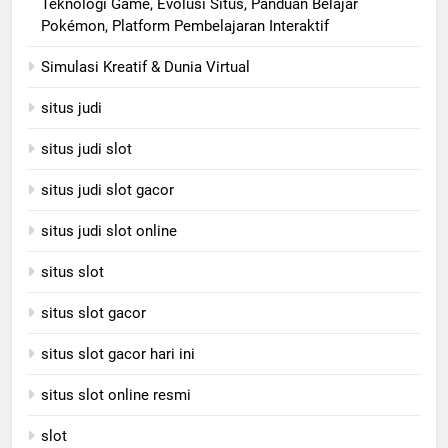
Teknologi Game, Evolusi Situs, Panduan Belajar
Pokémon, Platform Pembelajaran Interaktif
Simulasi Kreatif & Dunia Virtual
situs judi
situs judi slot
situs judi slot gacor
situs judi slot online
situs slot
situs slot gacor
situs slot gacor hari ini
situs slot online resmi
slot