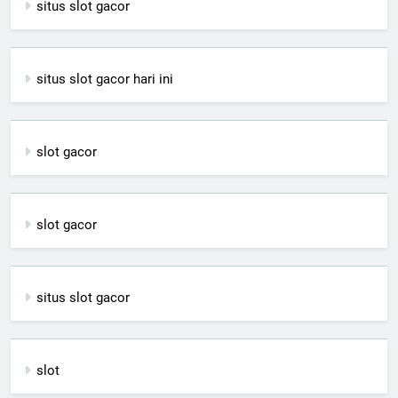
situs slot gacor
situs slot gacor hari ini
slot gacor
slot gacor
situs slot gacor
slot