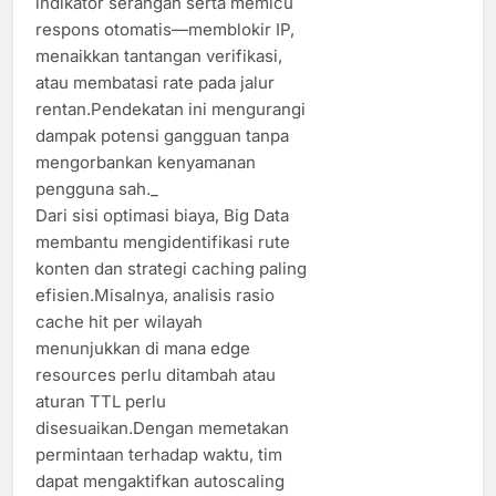
indikator serangan serta memicu
respons otomatis—memblokir IP,
menaikkan tantangan verifikasi,
atau membatasi rate pada jalur
rentan.Pendekatan ini mengurangi
dampak potensi gangguan tanpa
mengorbankan kenyamanan
pengguna sah._
Dari sisi optimasi biaya, Big Data
membantu mengidentifikasi rute
konten dan strategi caching paling
efisien.Misalnya, analisis rasio
cache hit per wilayah
menunjukkan di mana edge
resources perlu ditambah atau
aturan TTL perlu
disesuaikan.Dengan memetakan
permintaan terhadap waktu, tim
dapat mengaktifkan autoscaling