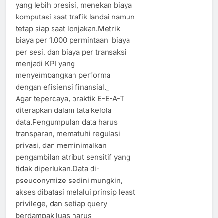
yang lebih presisi, menekan biaya
komputasi saat trafik landai namun
tetap siap saat lonjakan.Metrik
biaya per 1.000 permintaan, biaya
per sesi, dan biaya per transaksi
menjadi KPI yang
menyeimbangkan performa
dengan efisiensi finansial._
Agar tepercaya, praktik E-E-A-T
diterapkan dalam tata kelola
data.Pengumpulan data harus
transparan, mematuhi regulasi
privasi, dan meminimalkan
pengambilan atribut sensitif yang
tidak diperlukan.Data di-
pseudonymize sedini mungkin,
akses dibatasi melalui prinsip least
privilege, dan setiap query
berdampak luas harus