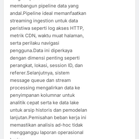
membangun pipeline data yang
andal.Pipeline ideal memanfaatkan
streaming ingestion untuk data
peristiwa seperti log akses HTTP,
metrik CDN, waktu muat halaman,
serta perilaku navigasi
pengguna.Data ini diperkaya
dengan dimensi penting seperti
perangkat, lokasi, session ID, dan
referer.Selanjutnya, sistem
message queue dan stream
processing mengalirkan data ke
penyimpanan kolumnar untuk
analitik cepat serta ke data lake
untuk arsip historis dan pemodelan
lanjutan.Pemisahan beban kerja ini
memastikan analisis ad-hoc tidak
mengganggu laporan operasional