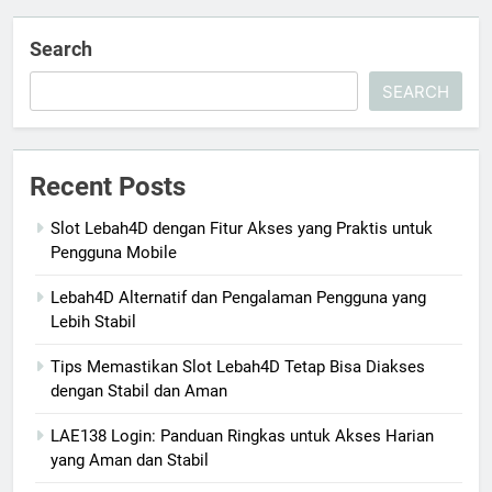
Search
SEARCH
Recent Posts
Slot Lebah4D dengan Fitur Akses yang Praktis untuk
Pengguna Mobile
Lebah4D Alternatif dan Pengalaman Pengguna yang
Lebih Stabil
Tips Memastikan Slot Lebah4D Tetap Bisa Diakses
dengan Stabil dan Aman
LAE138 Login: Panduan Ringkas untuk Akses Harian
yang Aman dan Stabil