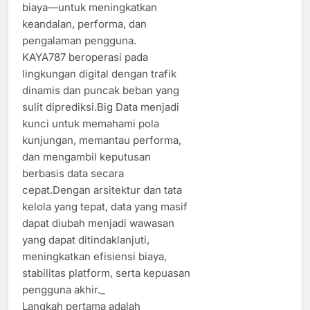
biaya—untuk meningkatkan
keandalan, performa, dan
pengalaman pengguna.
KAYA787 beroperasi pada
lingkungan digital dengan trafik
dinamis dan puncak beban yang
sulit diprediksi.Big Data menjadi
kunci untuk memahami pola
kunjungan, memantau performa,
dan mengambil keputusan
berbasis data secara
cepat.Dengan arsitektur dan tata
kelola yang tepat, data yang masif
dapat diubah menjadi wawasan
yang dapat ditindaklanjuti,
meningkatkan efisiensi biaya,
stabilitas platform, serta kepuasan
pengguna akhir._
Langkah pertama adalah