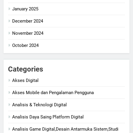
January 2025
December 2024
November 2024
October 2024
Categories
Akses Digital
Akses Mobile dan Pengalaman Pengguna
Analisis & Teknologi Digital
Analisis Daya Saing Platform Digital
Analisis Game Digital,Desain Antarmuka Sistem,Studi